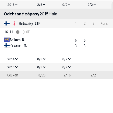
2015
2/5
0/2
2/2
Odehrané zápasy
2015
Hala
Helsinky ITF
1
2
3
Kurs
16.11.
Q-OF
Belova N.
6
6
Pasanen M.
3
3
-
2014
0/3
0/2
-
2013
0/3
0/2
Celkem
8/26
2/16
2/2