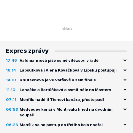
Expres zprávy
17:46
Valdmannová píše osmé vítězství v řadě
16:14
Laboutková i Alena Kovačková v Lipsku postupují
14:01
Knutsonová je ve Varšavě v semifinále
11:10
Lehečka a Bartůňková o osmifinále na Masters
07:11
Monfils nadělil Tienovi kanára, přesto padl
06:53
Medveděv končí v Montrealu hned na úvodním
soupeři
06:26
Menšík se na postup do třetího kola nadřel