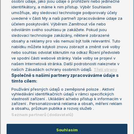
osobní údaje, jako jsou údaje o prohlížení nebo jedinečné
Žebříček WTA (ženy)
French Open
identifikátory, a máme k nim přístup. Výběr Souhlasím
umožňuje, aby sledovací technologie podporovaly účely
Sázkařský žebříček
Wimbledon
uvedené v části My a naši partneři zpracováváme údaje za
US Open
účelem poskytování. Výběrem Zamítnout vše nebo
odvoláním svého souhlasu je zakážete. Pokud jsou
Turnaj mistrů
sledovací technologie zakázány, některé zobrazené
Turnaj mistryň
obsahy a reklamy pro vás nemusí být tolik relevantní. Tuto
Aktualní trendy
nabídku můžete kdykoli znovu zobrazit a změnit své volby
nebo souhlas odvolat kliknutím na odkaz Řízení předvoleb
ve spodní části webové stránky. Vaše volby se projeví v
Fotbalové přestupy
našem Internetová stránka. Další podrobnosti naleznete v
Livesport Daily
našich Zásadách ochrany osobních údajů.
Třetí strany
Společně s našimi partnery zpracováváme údaje s
LS Prague Open
tímto cílem:
Používání přesných údajů o zeměpisné poloze . Aktivní
vyhledávání identifikačních údajů v rámci specifických
vlastností zařízení . Ukládání a/nebo přístup k informacím v
Podmínky užití
Nastavení soukromí
zařízení . Personalizovaná reklama a obsah, měření reklam
GDPR a žurnalistika
Reklama
a obsahu, průzkum publika a rozvoj služeb .
Informace o zpracování osobních
Kontakt
Seznam partnerů (dodavatelů)
údajů
Tiráž
Souhlasím