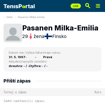
Hráči
Pasanen Milka-Emilia
Pasanen Milka-Emilia
29
žena
Finsko
Datum nar.:
Výška:
Váha:
Hraje rukou:
31. 5. 1997
-
-
Pravá
Aktuální/nejvyšší umístění:
dvouhra: - / -
čtyřhra: - / -
Příští zápas
Turnaj a zápas
Kurs
Žádné nadcházející zápasy.