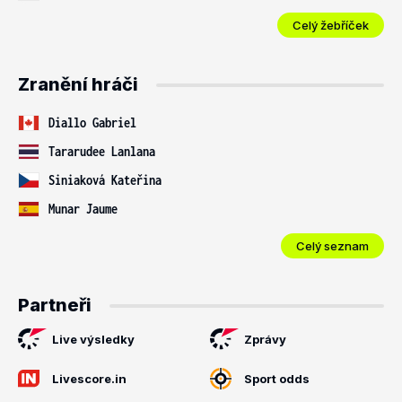
Celý žebříček
Zranění hráči
Diallo Gabriel
Tararudee Lanlana
Siniaková Kateřina
Munar Jaume
Celý seznam
Partneři
Live výsledky
Zprávy
Livescore.in
Sport odds