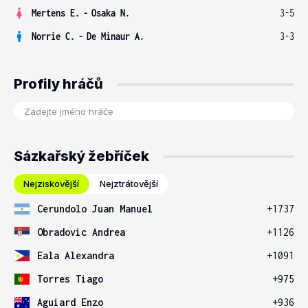
Mertens E.
-
Osaka N.
3-5
Norrie C.
-
De Minaur A.
3-3
Profily hráčů
Sázkařský žebříček
Nejziskovější
Nejztrátovější
Cerundolo Juan Manuel
+1737
Obradovic Andrea
+1126
Eala Alexandra
+1091
Torres Tiago
+975
Aguiard Enzo
+936