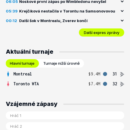
06:05
Noskové první zápas po Wimbledonu nevyšel
05:39
Krejčíková nestačila v Torontu na Samsonovovou
00:12
Další šok v Montrealu, Zverev končí
Další expres zprávy
Aktuální turnaje
Hlavní turnaje
Turnaje nižší úrovně
Montreal
$9.4M
31
Toronto WTA
$7.4M
32
Vzájemné zápasy