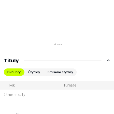
Tituly
Dvouhry
Čtyřhry
Smíšené čtyřhry
Rok
Turnaje
Žádné tituly