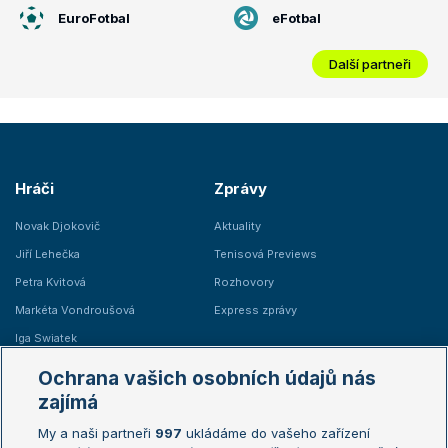
EuroFotbal
eFotbal
Další partneři
Hráči
Zprávy
Novak Djokovič
Aktuality
Jiří Lehečka
Tenisová Previews
Petra Kvitová
Rozhovory
Markéta Vondroušová
Express zprávy
Iga Swiatek
Marie Bouzková
Ochrana vašich osobních údajů nás
Žebříčky
Kalendář turnajů
zajímá
My a naši partneři
997
ukládáme do vašeho zařízení
Žebříček ATP (muži)
Australian Open