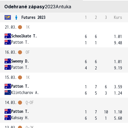
Odehrané zápasy
2023
Antuka
Futures 2023
1
2
3
Kurs
21.03.
1K
Schoolkate T.
6
6
1.01
Patton T.
1
1
9.48
16.03.
OF
Sweeny D.
6
6
1.01
Patton T.
4
2
9.19
15.03.
1K
Patton T.
1
7
6
3.59
Klintcharov A.
6
5
3
1.24
14.03.
Q-OF
Patton T.
1
7
10
1.10
Kahsay H.
6
5
1
5.60
13.03.
Q-2K