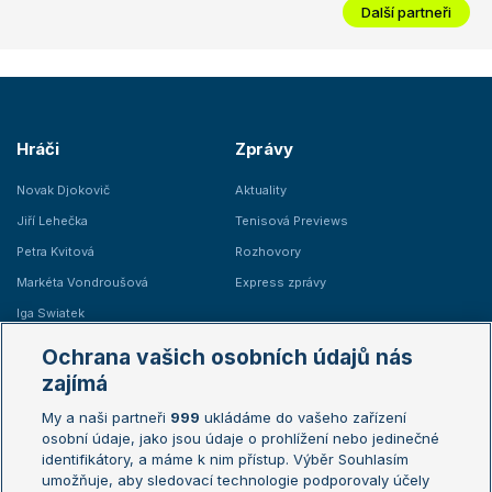
Další partneři
Hráči
Zprávy
Novak Djokovič
Aktuality
Jiří Lehečka
Tenisová Previews
Petra Kvitová
Rozhovory
Markéta Vondroušová
Express zprávy
Iga Swiatek
Marie Bouzková
Ochrana vašich osobních údajů nás
Žebříčky
Kalendář turnajů
zajímá
My a naši partneři
999
ukládáme do vašeho zařízení
Žebříček ATP (muži)
Australian Open
osobní údaje, jako jsou údaje o prohlížení nebo jedinečné
Žebříček WTA (ženy)
French Open
identifikátory, a máme k nim přístup. Výběr Souhlasím
umožňuje, aby sledovací technologie podporovaly účely
Sázkařský žebříček
Wimbledon