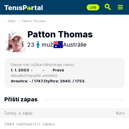
Hráči
Patton Thomas
Patton Thomas
23
muž
Austrálie
Datum nar.:
Výška:
Váha:
Hraje rukou:
1. 1. 2003
-
-
Pravá
Aktuální/nejvyšší umístění:
dvouhra: - / 1747.
čtyřhra: 2640. / 1753.
Příští zápas
Turnaj a zápas
Kurs
Žádné nadcházející zápasy.