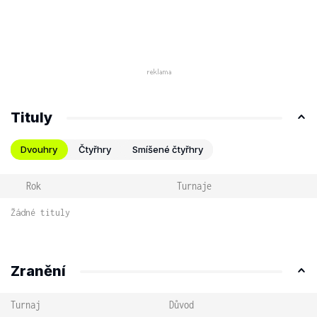
Tituly
Dvouhry
Čtyřhry
Smíšené čtyřhry
Rok
Turnaje
Žádné tituly
Zranění
Turnaj
Důvod