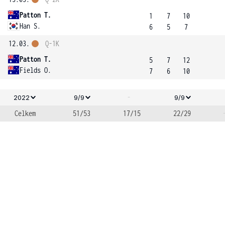
Patton T.
1
7
10
Han S.
6
5
7
12.03.
Q-1K
Patton T.
5
7
12
Fields O.
7
6
10
-
2022
9/9
9/9
Celkem
51/53
17/15
22/29