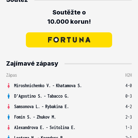
Soutěžte o
10.000 korun!
Zajímavé zápasy
Zápas
H2H
Miroshnichenko V.
-
Khatamova S.
4-0
D'Agostino S.
-
Tabacco G.
0-3
Samsonova L.
-
Rybakina E.
4-2
Fomin S.
-
Zhukov M.
2-3
Alexandrova E.
-
Svitolina E.
1-3
Lootsma N.
-
Koenders R.
2-1