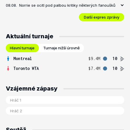
08.08.
Norrie se ocitl pod palbou kritiky některých fanoušků
Další expres zprávy
Aktuální turnaje
Hlavní turnaje
Turnaje nižší úrovně
Montreal
$9.4M
10
Toronto WTA
$7.4M
10
Vzájemné zápasy
Soutěž