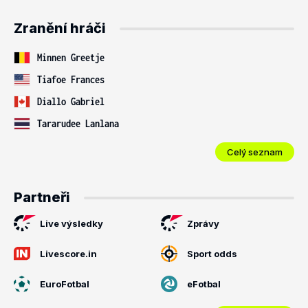
Zranění hráči
Minnen Greetje
Tiafoe Frances
Diallo Gabriel
Tararudee Lanlana
Celý seznam
Partneři
Live výsledky
Zprávy
Livescore.in
Sport odds
EuroFotbal
eFotbal