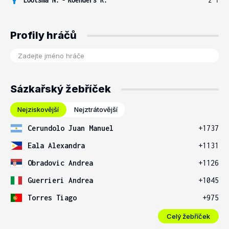
Profily hráčů
Sázkařský žebříček
Nejziskovější
Nejztrátovější
Cerundolo Juan Manuel
+1737
Eala Alexandra
+1131
Obradovic Andrea
+1126
Guerrieri Andrea
+1045
Torres Tiago
+975
Celý žebříček