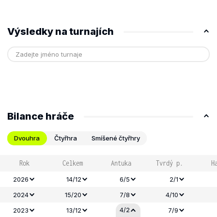
Výsledky na turnajích
Bilance hráče
Dvouhra
Čtyřhra
Smíšené čtyřhry
Rok
Celkem
Antuka
Tvrdý p.
H
2026
14/12
6/5
2/1
2024
15/20
7/8
4/10
4/2
2023
13/12
7/9