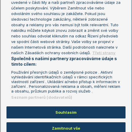
uvedené v části My a naši partneři zpracováváme údaje za
US Open
účelem poskytování. Výběrem Zamítnout vše nebo
odvoláním svého souhlasu je zakážete. Pokud jsou
Turnaj mistrů
sledovací technologie zakázány, některé zobrazené
Turnaj mistryň
obsahy a reklamy pro vás nemusí být tolik relevantní. Tuto
Aktualní trendy
nabídku můžete kdykoli znovu zobrazit a změnit své volby
nebo souhlas odvolat kliknutím na odkaz Řízení předvoleb
ve spodní části webové stránky. Vaše volby se projeví v
Fotbalové přestupy
našem Internetová stránka. Další podrobnosti naleznete v
Livesport Daily
našich Zásadách ochrany osobních údajů.
Třetí strany
Společně s našimi partnery zpracováváme údaje s
LS Prague Open
tímto cílem:
Používání přesných údajů o zeměpisné poloze . Aktivní
vyhledávání identifikačních údajů v rámci specifických
vlastností zařízení . Ukládání a/nebo přístup k informacím v
Podmínky užití
Nastavení soukromí
zařízení . Personalizovaná reklama a obsah, měření reklam
GDPR a žurnalistika
Reklama
a obsahu, průzkum publika a rozvoj služeb .
Informace o zpracování osobních
Kontakt
Seznam partnerů (dodavatelů)
údajů
Tiráž
Souhlasím
Copyright © 2008-2026 TenisPortal.cz. Využíváme zpravodajství ČTK.
Zamítnout vše