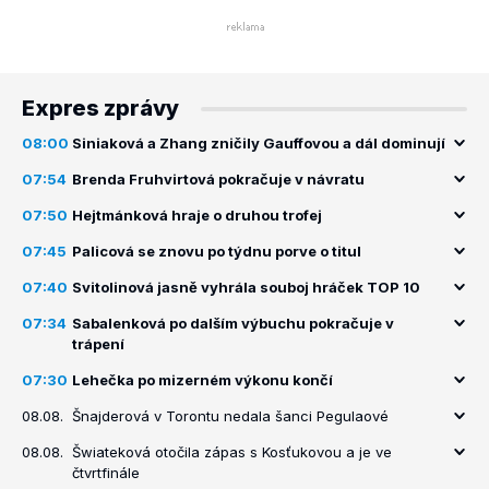
Expres zprávy
08:00
Siniaková a Zhang zničily Gauffovou a dál dominují
07:54
Brenda Fruhvirtová pokračuje v návratu
07:50
Hejtmánková hraje o druhou trofej
07:45
Palicová se znovu po týdnu porve o titul
07:40
Svitolinová jasně vyhrála souboj hráček TOP 10
07:34
Sabalenková po dalším výbuchu pokračuje v
trápení
07:30
Lehečka po mizerném výkonu končí
08.08.
Šnajderová v Torontu nedala šanci Pegulaové
08.08.
Šwiateková otočila zápas s Kosťukovou a je ve
čtvrtfinále