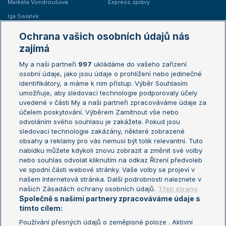
Markéta Vondroušová
Express zprávy
Iga Swiatek
Marie Bouzková
Ochrana vašich osobních údajů nás
Žebříčky
Kalendář turnajů
zajímá
My a naši partneři
997
ukládáme do vašeho zařízení
Žebříček ATP (muži)
Australian Open
osobní údaje, jako jsou údaje o prohlížení nebo jedinečné
Žebříček WTA (ženy)
French Open
identifikátory, a máme k nim přístup. Výběr Souhlasím
umožňuje, aby sledovací technologie podporovaly účely
Sázkařský žebříček
Wimbledon
uvedené v části My a naši partneři zpracováváme údaje za
US Open
účelem poskytování. Výběrem Zamítnout vše nebo
odvoláním svého souhlasu je zakážete. Pokud jsou
Turnaj mistrů
sledovací technologie zakázány, některé zobrazené
Turnaj mistryň
obsahy a reklamy pro vás nemusí být tolik relevantní. Tuto
Aktualní trendy
nabídku můžete kdykoli znovu zobrazit a změnit své volby
nebo souhlas odvolat kliknutím na odkaz Řízení předvoleb
ve spodní části webové stránky. Vaše volby se projeví v
Fotbalové přestupy
našem Internetová stránka. Další podrobnosti naleznete v
Livesport Daily
našich Zásadách ochrany osobních údajů.
Třetí strany
Společně s našimi partnery zpracováváme údaje s
LS Prague Open
tímto cílem:
Používání přesných údajů o zeměpisné poloze . Aktivní