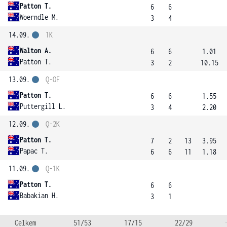
Patton T.
6
6
Woerndle M.
3
4
14.09.
1K
Walton A.
6
6
1.01
Patton T.
3
2
10.15
13.09.
Q-OF
Patton T.
6
6
1.55
Puttergill L.
3
4
2.20
12.09.
Q-2K
Patton T.
7
2
13
3.95
Papac T.
6
6
11
1.18
11.09.
Q-1K
Patton T.
6
6
Babakian H.
3
1
Celkem
51/53
17/15
22/29