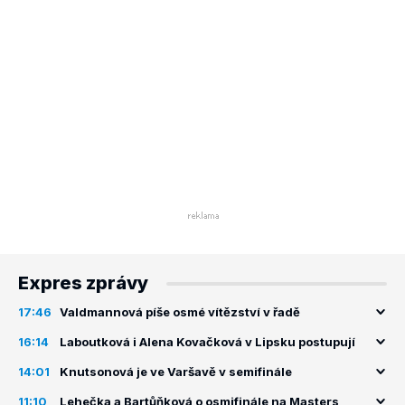
Expres zprávy
17:46
Valdmannová píše osmé vítězství v řadě
16:14
Laboutková i Alena Kovačková v Lipsku postupují
14:01
Knutsonová je ve Varšavě v semifinále
11:10
Lehečka a Bartůňková o osmifinále na Masters