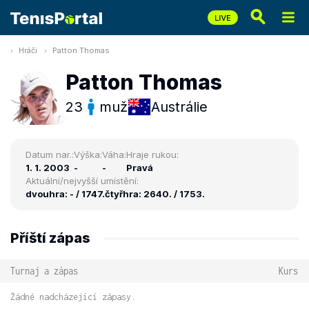
Hráči
Patton Thomas
Patton Thomas
23
muž
Austrálie
Datum nar.:
Výška:
Váha:
Hraje rukou:
1. 1. 2003
-
-
Pravá
Aktuální/nejvyšší umístění:
dvouhra: - / 1747.
čtyřhra: 2640. / 1753.
Příští zápas
Turnaj a zápas
Kurs
Žádné nadcházející zápasy.