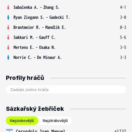
Sabalenka A.
-
Zhang S.
4-1
Ryan Ziegann S.
-
Gadecki T.
3-0
Brantmeier R.
-
Mandlik E.
0-3
Sakkari M.
-
Gauff C.
5-6
Mertens E.
-
Osaka N.
3-5
Norrie C.
-
De Minaur A.
3-3
Profily hráčů
Sázkařský žebříček
Nejziskovější
Nejztrátovější
Cerundolo Juan Manuel
+1737