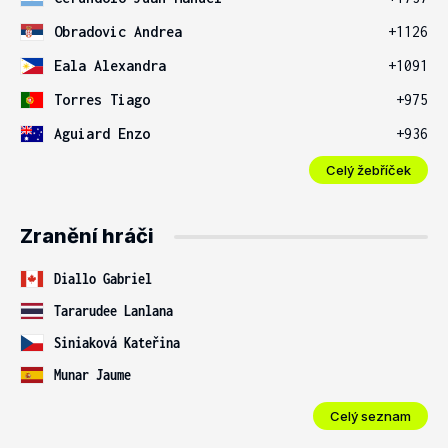
Obradovic Andrea
+1126
Eala Alexandra
+1091
Torres Tiago
+975
Aguiard Enzo
+936
Celý žebříček
Zranění hráči
Diallo Gabriel
Tararudee Lanlana
Siniaková Kateřina
Munar Jaume
Celý seznam