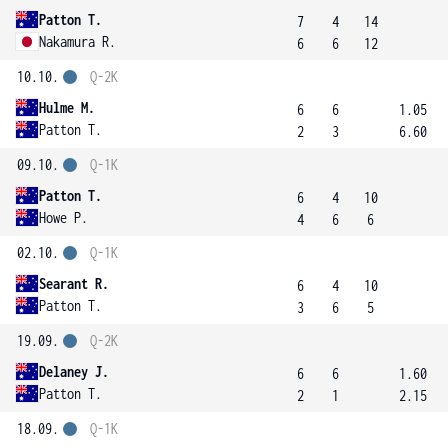
Patton T.
7
4
14
Nakamura R.
6
6
12
10.10.
Q-2K
Hulme M.
6
6
1.05
Patton T.
2
3
6.60
09.10.
Q-1K
Patton T.
6
4
10
Howe P.
4
6
6
02.10.
Q-1K
Searant R.
6
4
10
Patton T.
3
6
5
19.09.
Q-2K
Delaney J.
6
6
1.60
Patton T.
2
1
2.15
18.09.
Q-1K