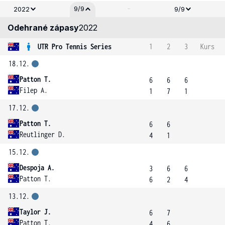
-
9/9
2022
9/9
Odehrané zápasy
2022
UTR Pro Tennis Series
1
2
3
Kurs
18.12.
Patton T.
6
6
6
Filep A.
1
7
1
17.12.
Patton T.
6
6
Reutlinger D.
4
1
15.12.
Despoja A.
3
6
6
Patton T.
6
2
4
13.12.
Taylor J.
6
7
Patton T.
4
6