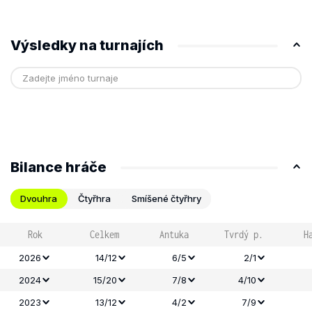
Výsledky na turnajích
Bilance hráče
Dvouhra
Čtyřhra
Smíšené čtyřhry
Rok
Celkem
Antuka
Tvrdý p.
H
2026
14/12
6/5
2/1
2024
15/20
7/8
4/10
2023
13/12
4/2
7/9