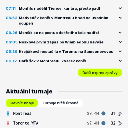
07:11
Monfils nadělil Tienovi kanára, přesto padl
06:53
Medveděv končí v Montrealu hned na úvodním
soupeři
06:26
Menšík se na postup do třetího kola nadřel
06:05
Noskové první zápas po Wimbledonu nevyšel
05:39
Krejčíková nestačila v Torontu na Samsonovovou
00:12
Další šok v Montrealu, Zverev končí
Další expres zprávy
Aktuální turnaje
Hlavní turnaje
Turnaje nižší úrovně
Montreal
$9.4M
31
Toronto WTA
$7.4M
32