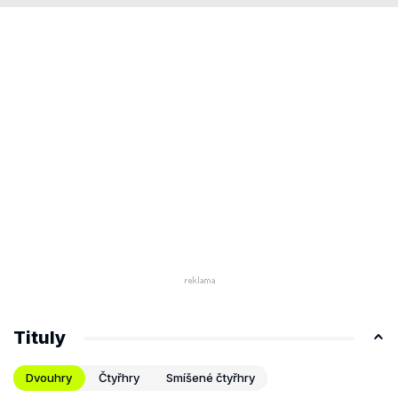
Tituly
Dvouhry
Čtyřhry
Smíšené čtyřhry