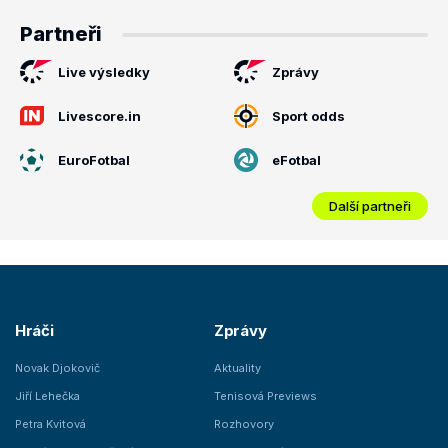
Partneři
Live výsledky
Zprávy
Livescore.in
Sport odds
EuroFotbal
eFotbal
Další partneři
Hráči
Zprávy
Novak Djokovič
Aktuality
Jiří Lehečka
Tenisová Previews
Petra Kvitová
Rozhovory