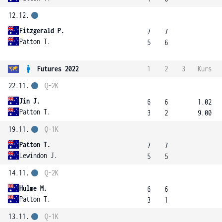
12.12.
Fitzgerald P.
7
7
Patton T.
5
6
Futures 2022
1
2
3
Kurs
22.11.
Q-2K
Jin J.
6
6
1.02
Patton T.
3
2
9.00
19.11.
Q-1K
Patton T.
7
7
Lewindon J.
5
5
14.11.
Q-2K
Hulme M.
6
6
Patton T.
3
1
13.11.
Q-1K