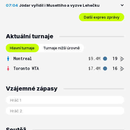
07:04
Jódar vyřídil i Musettiho a vyzve Lehečku
Další expres zprávy
Aktuální turnaje
Hlavní turnaje
Turnaje nižší úrovně
Montreal
$9.4M
19
Toronto WTA
$7.4M
16
Vzájemné zápasy
Soutěž