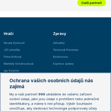
Další partneři
Hráči
Zprávy
Novak Djokovič
Aktuality
Jiří Lehečka
Tenisová Previews
Petra Kvitová
Rozhovory
Markéta Vondroušová
Express zprávy
Iga Swiatek
Marie Bouzková
Ochrana vašich osobních údajů nás
Žebříčky
Kalendář turnajů
zajímá
My a naši partneři
999
ukládáme do vašeho zařízení
Žebříček ATP (muži)
Australian Open
osobní údaje, jako jsou údaje o prohlížení nebo jedinečné
Žebříček WTA (ženy)
French Open
identifikátory, a máme k nim přístup. Výběr Souhlasím
umožňuje, aby sledovací technologie podporovaly účely
Sázkařský žebříček
Wimbledon