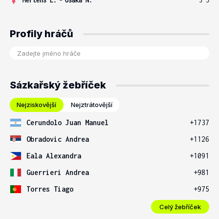
Profily hráčů
Sázkařský žebříček
Nejziskovější
Nejztrátovější
Cerundolo Juan Manuel
+1737
Obradovic Andrea
+1126
Eala Alexandra
+1091
Guerrieri Andrea
+981
Torres Tiago
+975
Celý žebříček