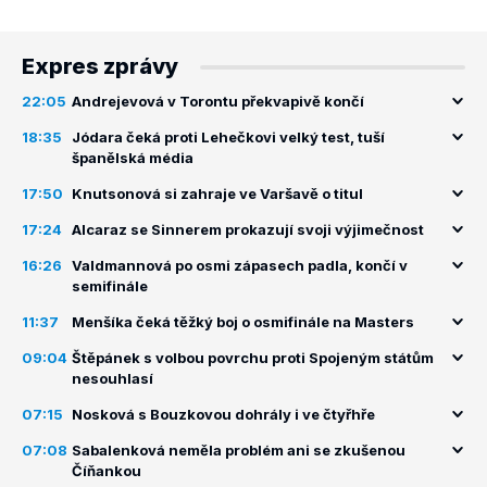
Expres zprávy
22:05
Andrejevová v Torontu překvapivě končí
18:35
Jódara čeká proti Lehečkovi velký test, tuší
španělská média
17:50
Knutsonová si zahraje ve Varšavě o titul
17:24
Alcaraz se Sinnerem prokazují svoji výjimečnost
16:26
Valdmannová po osmi zápasech padla, končí v
semifinále
11:37
Menšíka čeká těžký boj o osmifinále na Masters
09:04
Štěpánek s volbou povrchu proti Spojeným státům
nesouhlasí
07:15
Nosková s Bouzkovou dohrály i ve čtyřhře
07:08
Sabalenková neměla problém ani se zkušenou
Číňankou