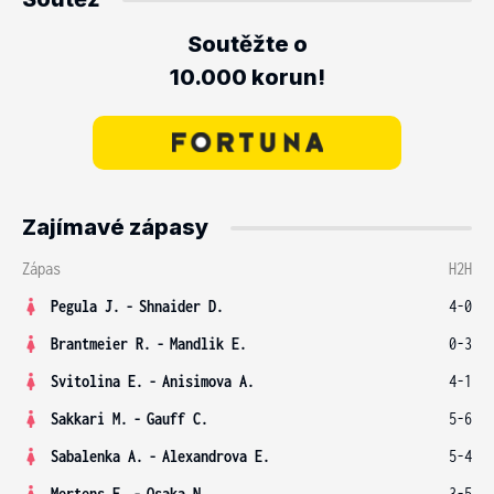
Soutěžte o
10.000 korun!
Zajímavé zápasy
Zápas
H2H
Pegula J.
-
Shnaider D.
4-0
Brantmeier R.
-
Mandlik E.
0-3
Svitolina E.
-
Anisimova A.
4-1
Sakkari M.
-
Gauff C.
5-6
Sabalenka A.
-
Alexandrova E.
5-4
Mertens E.
-
Osaka N.
3-5