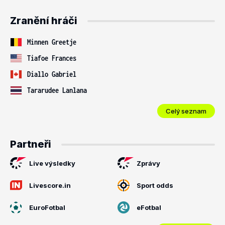
Zranění hráči
Minnen Greetje
Tiafoe Frances
Diallo Gabriel
Tararudee Lanlana
Celý seznam
Partneři
Live výsledky
Zprávy
Livescore.in
Sport odds
EuroFotbal
eFotbal