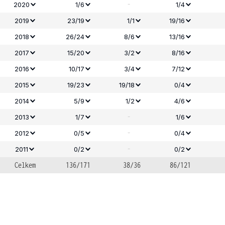
-
2020
1/6
1/4
2019
23/19
1/1
19/16
2018
26/24
8/6
13/16
2017
15/20
3/2
8/16
2016
10/17
3/4
7/12
2015
19/23
19/18
0/4
2014
5/9
1/2
4/6
-
2013
1/7
1/6
-
2012
0/5
0/4
-
2011
0/2
0/2
Celkem
136/171
38/36
86/121