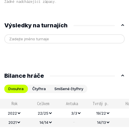
Žádné nadcházející zápasy.
Výsledky na turnajích
Bilance hráče
Dvouhra
Čtyřhra
Smíšené čtyřhry
Rok
Celkem
Antuka
Tvrdý p.
H
2022
22/25
3/3
19/22
-
2021
14/14
14/13