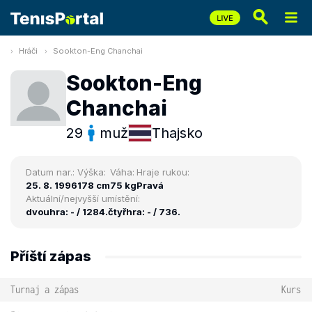
Hráči
Sookton-Eng Chanchai
Sookton-Eng
Chanchai
29
muž
Thajsko
Datum nar.:
Výška:
Váha:
Hraje rukou:
25. 8. 1996
178 cm
75 kg
Pravá
Aktuální/nejvyšší umístění:
dvouhra: - / 1284.
čtyřhra: - / 736.
Příští zápas
Turnaj a zápas
Kurs