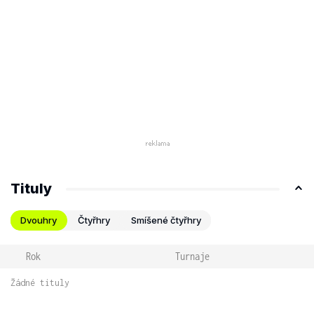
Tituly
Dvouhry
Čtyřhry
Smíšené čtyřhry
Rok
Turnaje
Žádné tituly