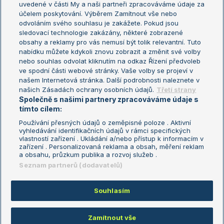
uvedené v části My a naši partneři zpracováváme údaje za
US Open
účelem poskytování. Výběrem Zamítnout vše nebo
odvoláním svého souhlasu je zakážete. Pokud jsou
Turnaj mistrů
sledovací technologie zakázány, některé zobrazené
Turnaj mistryň
obsahy a reklamy pro vás nemusí být tolik relevantní. Tuto
Aktualní trendy
nabídku můžete kdykoli znovu zobrazit a změnit své volby
nebo souhlas odvolat kliknutím na odkaz Řízení předvoleb
ve spodní části webové stránky. Vaše volby se projeví v
Fotbalové přestupy
našem Internetová stránka. Další podrobnosti naleznete v
Livesport Daily
našich Zásadách ochrany osobních údajů.
Třetí strany
Společně s našimi partnery zpracováváme údaje s
LS Prague Open
tímto cílem:
Používání přesných údajů o zeměpisné poloze . Aktivní
vyhledávání identifikačních údajů v rámci specifických
vlastností zařízení . Ukládání a/nebo přístup k informacím v
Podmínky užití
Nastavení soukromí
zařízení . Personalizovaná reklama a obsah, měření reklam
GDPR a žurnalistika
Reklama
a obsahu, průzkum publika a rozvoj služeb .
Informace o zpracování osobních
Kontakt
Seznam partnerů (dodavatelů)
údajů
Tiráž
Souhlasím
Copyright © 2008-2026 TenisPortal.cz. Využíváme zpravodajství ČTK.
Zamítnout vše