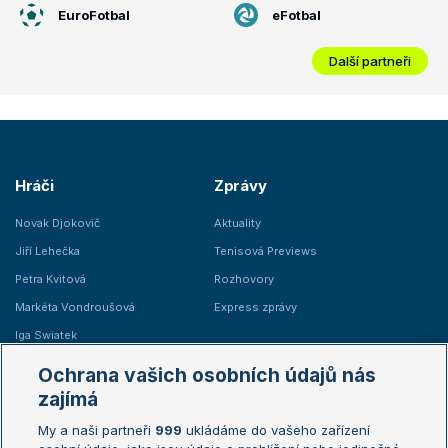
EuroFotbal
eFotbal
Další partneři
Hráči
Zprávy
Novak Djokovič
Aktuality
Jiří Lehečka
Tenisová Previews
Petra Kvitová
Rozhovory
Markéta Vondroušová
Express zprávy
Iga Swiatek
Marie Bouzková
Ochrana vašich osobních údajů nás
Žebříčky
Kalendář turnajů
zajímá
My a naši partneři
999
ukládáme do vašeho zařízení
Žebříček ATP (muži)
Australian Open