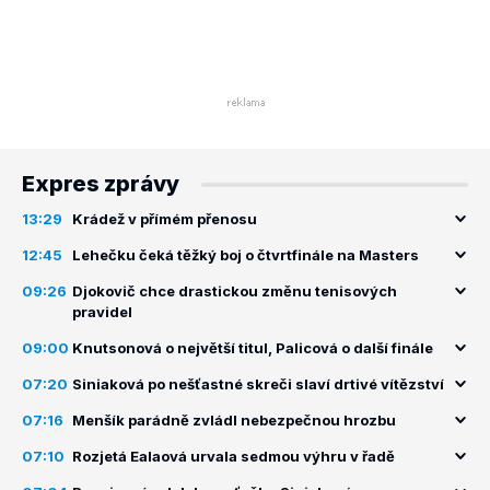
Expres zprávy
13:29
Krádež v přímém přenosu
12:45
Lehečku čeká těžký boj o čtvrtfinále na Masters
09:26
Djokovič chce drastickou změnu tenisových
pravidel
09:00
Knutsonová o největší titul, Palicová o další finále
07:20
Siniaková po nešťastné skreči slaví drtivé vítězství
07:16
Menšík parádně zvládl nebezpečnou hrozbu
07:10
Rozjetá Ealaová urvala sedmou výhru v řadě