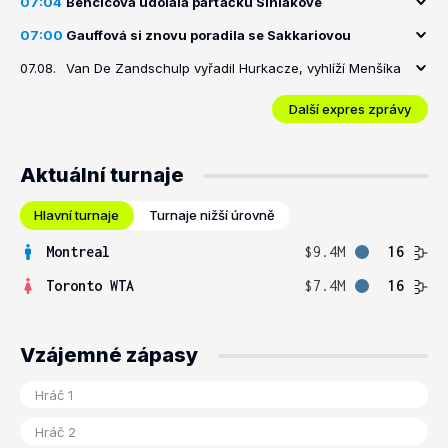
07:04
Bencicová udolala parťačku Siniakové
07:00
Gauffová si znovu poradila se Sakkariovou
07.08.
Van De Zandschulp vyřadil Hurkacze, vyhlíží Menšíka
Další expres zprávy
Aktuální turnaje
Hlavní turnaje
Turnaje nižší úrovně
Montreal
$9.4M
16
Toronto WTA
$7.4M
16
Vzájemné zápasy