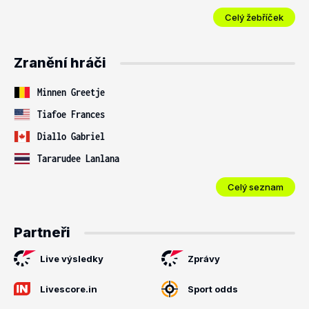
Celý žebříček
Zranění hráči
Minnen Greetje
Tiafoe Frances
Diallo Gabriel
Tararudee Lanlana
Celý seznam
Partneři
Live výsledky
Zprávy
Livescore.in
Sport odds