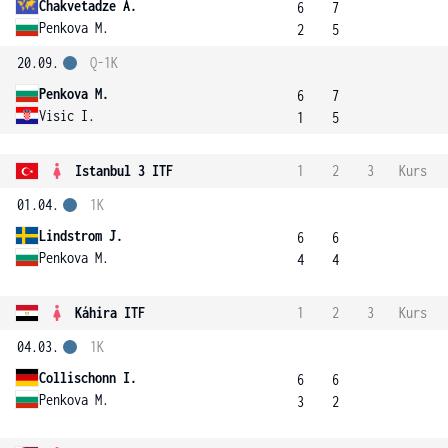
Chakvetadze A.
6
7
Penkova M.
2
5
20.09.
Q-1K
Penkova M.
6
7
Visic I.
1
5
Istanbul 3 ITF
1
2
3
Kurs
01.04.
1K
Lindstrom J.
6
6
Penkova M.
4
4
Káhira ITF
1
2
3
Kurs
04.03.
1K
Collischonn I.
6
6
Penkova M.
3
2