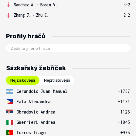
Sanchez A.
-
Bosio V.
3-2
Zhang J.
-
Zhu C.
2-2
Profily hráčů
Sázkařský žebříček
Nejziskovější
Nejztrátovější
Cerundolo Juan Manuel
+1737
Eala Alexandra
+1131
Obradovic Andrea
+1126
Guerrieri Andrea
+1045
Torres Tiago
+975