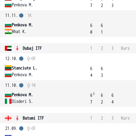
Penkova M.
7
2
3
11.11.
1K
Penkova M.
6
6
Bhat K.
0
1
Dubaj ITF
1
2
3
Kurs
12.10.
Q-OF
Stanciute L.
6
6
Penkova M.
4
3
11.10.
Q-1K
2
Penkova M.
6
6
6
Disderi S.
7
2
4
Batumi ITF
1
2
3
Kurs
21.09.
Q-OF