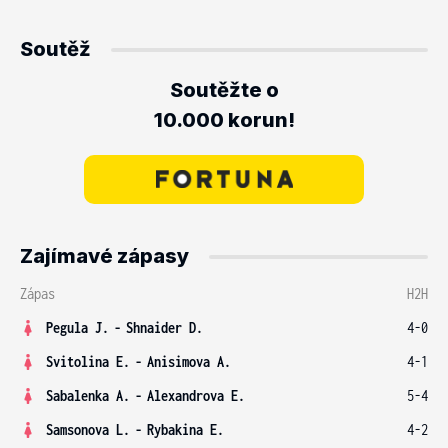
Soutěž
Soutěžte o
10.000 korun!
Zajímavé zápasy
Zápas
H2H
Pegula J.
-
Shnaider D.
4-0
Svitolina E.
-
Anisimova A.
4-1
Sabalenka A.
-
Alexandrova E.
5-4
Samsonova L.
-
Rybakina E.
4-2