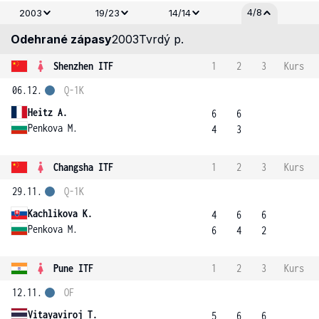
4/8
2003
19/23
14/14
Odehrané zápasy
2003
Tvrdý p.
Shenzhen ITF
1
2
3
Kurs
06.12.
Q-1K
Heitz A.
6
6
Penkova M.
4
3
Changsha ITF
1
2
3
Kurs
29.11.
Q-1K
Kachlikova K.
4
6
6
Penkova M.
6
4
2
Pune ITF
1
2
3
Kurs
12.11.
OF
Vitayaviroj T.
5
6
6