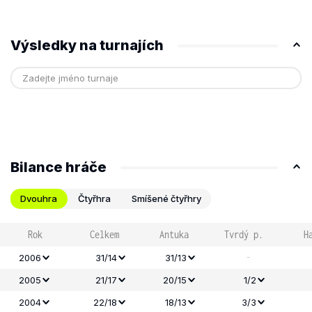
Výsledky na turnajích
Bilance hráče
Dvouhra
Čtyřhra
Smíšené čtyřhry
Rok
Celkem
Antuka
Tvrdý p.
H
-
2006
31/14
31/13
2005
21/17
20/15
1/2
2004
22/18
18/13
3/3