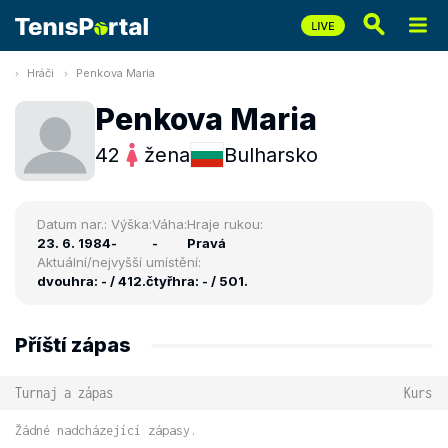
Hráči
Penkova Maria
Penkova Maria
42
žena
Bulharsko
Datum nar.:
Výška:
Váha:
Hraje rukou:
23. 6. 1984
-
-
Pravá
Aktuální/nejvyšší umístění:
dvouhra: - / 412.
čtyřhra: - / 501.
Příští zápas
Turnaj a zápas
Kurs
Žádné nadcházející zápasy.