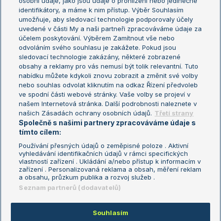
osobní údaje, jako jsou údaje o prohlížení nebo jedinečné
Žebříček WTA (ženy)
French Open
identifikátory, a máme k nim přístup. Výběr Souhlasím
umožňuje, aby sledovací technologie podporovaly účely
Sázkařský žebříček
Wimbledon
uvedené v části My a naši partneři zpracováváme údaje za
US Open
účelem poskytování. Výběrem Zamítnout vše nebo
odvoláním svého souhlasu je zakážete. Pokud jsou
Turnaj mistrů
sledovací technologie zakázány, některé zobrazené
Turnaj mistryň
obsahy a reklamy pro vás nemusí být tolik relevantní. Tuto
Aktualní trendy
nabídku můžete kdykoli znovu zobrazit a změnit své volby
nebo souhlas odvolat kliknutím na odkaz Řízení předvoleb
ve spodní části webové stránky. Vaše volby se projeví v
Fotbalové přestupy
našem Internetová stránka. Další podrobnosti naleznete v
Livesport Daily
našich Zásadách ochrany osobních údajů.
Třetí strany
Společně s našimi partnery zpracováváme údaje s
LS Prague Open
tímto cílem:
Používání přesných údajů o zeměpisné poloze . Aktivní
vyhledávání identifikačních údajů v rámci specifických
vlastností zařízení . Ukládání a/nebo přístup k informacím v
Podmínky užití
Nastavení soukromí
zařízení . Personalizovaná reklama a obsah, měření reklam
GDPR a žurnalistika
Reklama
a obsahu, průzkum publika a rozvoj služeb .
Informace o zpracování osobních
Kontakt
Seznam partnerů (dodavatelů)
údajů
Tiráž
Souhlasím