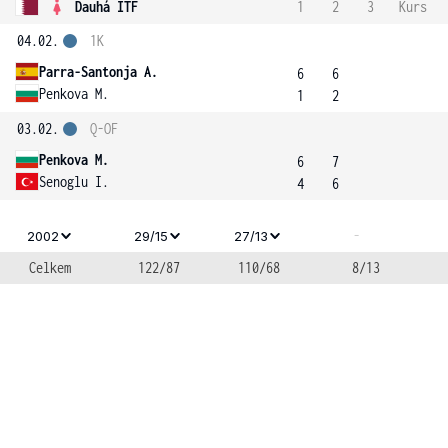
Dauhá ITF
1
2
3
Kurs
04.02.
1K
Parra-Santonja A.
6
6
Penkova M.
1
2
03.02.
Q-OF
Penkova M.
6
7
Senoglu I.
4
6
-
2002
29/15
27/13
Celkem
122/87
110/68
8/13