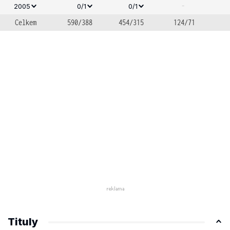
-
2005
0/1
0/1
Celkem
590/388
454/315
124/71
Tituly