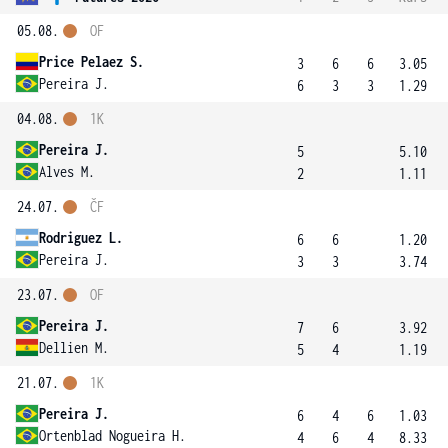
05.08.
OF
Price Pelaez S.
3
6
6
3.05
Pereira J.
6
3
3
1.29
04.08.
1K
Pereira J.
5
5.10
Alves M.
2
1.11
24.07.
ČF
Rodriguez L.
6
6
1.20
Pereira J.
3
3
3.74
23.07.
OF
Pereira J.
7
6
3.92
Dellien M.
5
4
1.19
21.07.
1K
Pereira J.
6
4
6
1.03
Ortenblad Nogueira H.
4
6
4
8.33