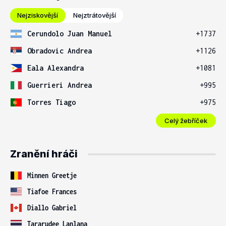
Nejziskovější
Nejztrátovější
Cerundolo Juan Manuel
+1737
Obradovic Andrea
+1126
Eala Alexandra
+1081
Guerrieri Andrea
+995
Torres Tiago
+975
Celý žebříček
Zranění hráči
Minnen Greetje
Tiafoe Frances
Diallo Gabriel
Tararudee Lanlana