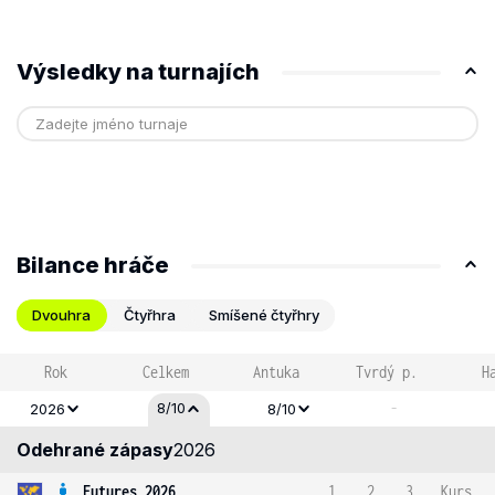
Výsledky na turnajích
Bilance hráče
Dvouhra
Čtyřhra
Smíšené čtyřhry
Rok
Celkem
Antuka
Tvrdý p.
H
-
8/10
2026
8/10
Odehrané zápasy
2026
Futures 2026
1
2
3
Kurs