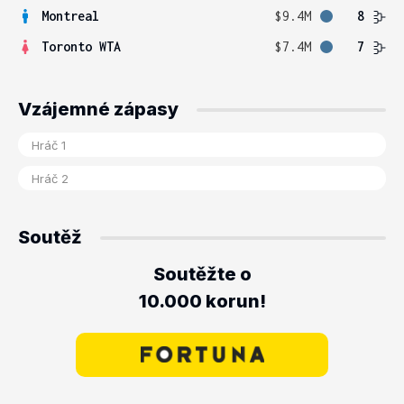
Montreal
$9.4M
8
Toronto WTA
$7.4M
7
Vzájemné zápasy
Soutěž
Soutěžte o
10.000 korun!