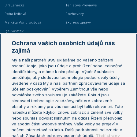
Jiří Lehečka
Tenisová Previews
Petra Kvitová
Rozhovory
Markéta Vondroušová
Express zprávy
Iga Swiatek
Marie Bouzková
Ochrana vašich osobních údajů nás
Žebříčky
Kalendář turnajů
zajímá
My a naši partneři
999
ukládáme do vašeho zařízení
Žebříček ATP (muži)
Australian Open
osobní údaje, jako jsou údaje o prohlížení nebo jedinečné
Žebříček WTA (ženy)
French Open
identifikátory, a máme k nim přístup. Výběr Souhlasím
umožňuje, aby sledovací technologie podporovaly účely
Sázkařský žebříček
Wimbledon
uvedené v části My a naši partneři zpracováváme údaje za
US Open
účelem poskytování. Výběrem Zamítnout vše nebo
odvoláním svého souhlasu je zakážete. Pokud jsou
Turnaj mistrů
sledovací technologie zakázány, některé zobrazené
Turnaj mistryň
obsahy a reklamy pro vás nemusí být tolik relevantní. Tuto
Aktualní trendy
nabídku můžete kdykoli znovu zobrazit a změnit své volby
nebo souhlas odvolat kliknutím na odkaz Řízení předvoleb
ve spodní části webové stránky. Vaše volby se projeví v
Fotbalové přestupy
našem Internetová stránka. Další podrobnosti naleznete v
Livesport Daily
našich Zásadách ochrany osobních údajů.
Třetí strany