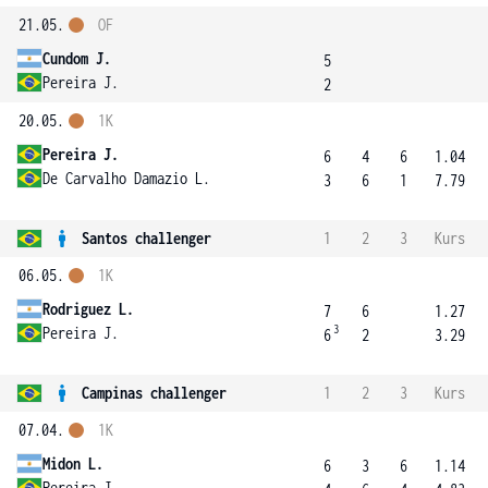
21.05.
OF
Cundom J.
5
Pereira J.
2
20.05.
1K
Pereira J.
6
4
6
1.04
De Carvalho Damazio L.
3
6
1
7.79
Santos challenger
1
2
3
Kurs
06.05.
1K
Rodriguez L.
7
6
1.27
3
Pereira J.
6
2
3.29
Campinas challenger
1
2
3
Kurs
07.04.
1K
Midon L.
6
3
6
1.14
Pereira J.