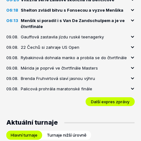
06:18
Shelton zvládl bitvu s Fonsecou a vyzve Menšíka
06:13
Menšík si poradil i s Van De Zandschulpem a je ve
čtvrtfinále
09.08.
Gauffová zastavila jízdu ruské teenagerky
09.08.
22 Čechů si zahraje US Open
09.08.
Rybakinová dohnala manko a probila se do čtvrtfinále
09.08.
Mérida je poprvé ve čtvrtfinále Masters
09.08.
Brenda Fruhvirtová slaví jasnou výhru
09.08.
Palicová prohrála maratonské finále
Další expres zprávy
Aktuální turnaje
Hlavní turnaje
Turnaje nižší úrovně