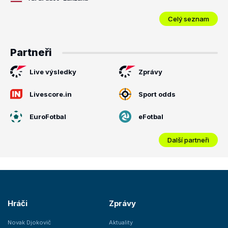
Celý seznam
Partneři
Live výsledky
Zprávy
Livescore.in
Sport odds
EuroFotbal
eFotbal
Další partneři
Hráči
Zprávy
Novak Djokovič
Aktuality