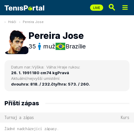
Hráči
Pereira Jose
Pereira Jose
35
muž
Brazílie
Datum nar.:
Výška:
Váha:
Hraje rukou:
26. 1. 1991
180 cm
74 kg
Pravá
Aktuální/nejvyšší umístění:
dvouhra: 818. / 232.
čtyřhra: 573. / 260.
Příští zápas
Turnaj a zápas
Kurs
Žádné nadcházející zápasy.