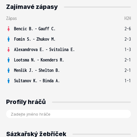
Zajímavé zápasy
Zápas
H2H
Bencic B.
-
Gauff C.
2-6
Fomin S.
-
Zhukov M.
2-3
Alexandrova E.
-
Svitolina E.
1-3
Lootsma N.
-
Koenders R.
2-1
Menšík J.
-
Shelton B.
2-1
Sultanov K.
-
Binda A.
1-1
Profily hráčů
Sázkařský žebříček