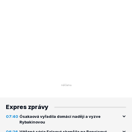
Expres zprávy
07:40
Ósakaová vyřadila domácí naději a vyzve
Rybakinovou
06:26
Vítězná série Ealaové skončila na Bencicové