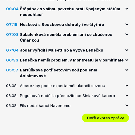
09:04
Štěpánek s volbou povrchu proti Spojeným státům
nesouhlasí
07:15
Nosková s Bouzkovou dohrály i ve čtyřhře
07:08
Sabalenková neměla problém ani se zkušenou
Číňankou
07:04
Jódar vyřídil i Musettiho a vyzve Lehečku
06:33
Lehečka neměl problém, v Montrealu je v osmifinále
05:57
Bartůňková po třísetovém boji podlehla
Anisimovové
06.08.
Alcaraz by podle experta měl ukončit sezonu
06.08.
Pegulaová nadělila přemožitelce Siniakové kanára
06.08.
Fils nedal šanci Navonemu
Další expres zprávy