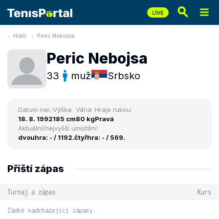
Hráči
Peric Nebojsa
Peric Nebojsa
33
muž
Srbsko
Datum nar.:
Výška:
Váha:
Hraje rukou:
18. 8. 1992
185 cm
80 kg
Pravá
Aktuální/nejvyšší umístění:
dvouhra: - / 1192.
čtyřhra: - / 569.
Příští zápas
Turnaj a zápas
Kurs
Žádné nadcházející zápasy.