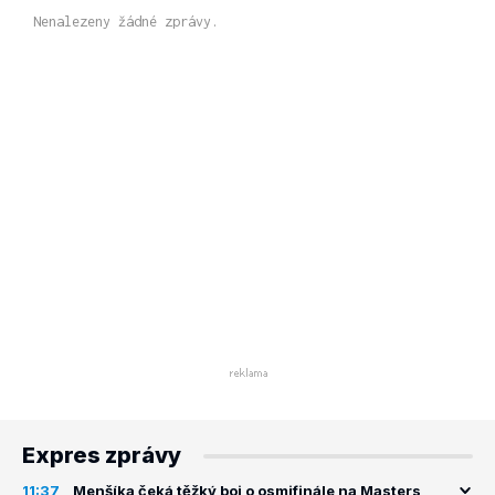
Nenalezeny žádné zprávy.
Expres zprávy
11:37
Menšíka čeká těžký boj o osmifinále na Masters