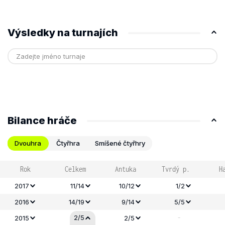
Výsledky na turnajích
Bilance hráče
Dvouhra
Čtyřhra
Smíšené čtyřhry
Rok
Celkem
Antuka
Tvrdý p.
H
2017
11/14
10/12
1/2
2016
14/19
9/14
5/5
-
2/5
2015
2/5