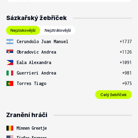
Sázkařský žebříček
Nejziskovější
Nejztrátovější
Cerundolo Juan Manuel
+1737
Obradovic Andrea
+1126
Eala Alexandra
+1091
Guerrieri Andrea
+981
Torres Tiago
+975
Celý žebříček
Zranění hráči
Minnen Greetje
Tiafoe Frances