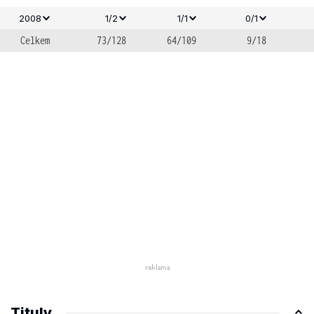
2008
1/2
1/1
0/1
Celkem
73/128
64/109
9/18
Tituly