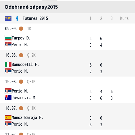
Odehrané zápasy
2015
Futures 2015
1
2
3
Kurs
09.09.
1K
Tarpov D.
6
6
Peric N.
3
4
16.08.
Q-2K
Bonuccelli F.
6
6
Peric N.
2
3
15.08.
Q-1K
Peric N.
6
4
6
Jovanovic M.
3
6
3
18.07.
Q-1K
Munoz Baroja P.
3
6
Peric N.
6
3
11.07.
Q-1K