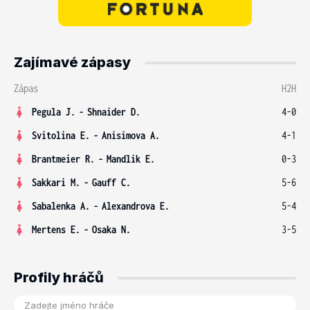
Zajímavé zápasy
Zápas
H2H
Pegula J.
-
Shnaider D.
4-0
Svitolina E.
-
Anisimova A.
4-1
Brantmeier R.
-
Mandlik E.
0-3
Sakkari M.
-
Gauff C.
5-6
Sabalenka A.
-
Alexandrova E.
5-4
Mertens E.
-
Osaka N.
3-5
Profily hráčů