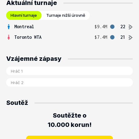
Aktuální turnaje
Hlavní turnaje
Turnaje nižší úrovně
Montreal
$9.4M
22
Toronto WTA
$7.4M
21
Vzájemné zápasy
Soutěž
Soutěžte o
10.000 korun!