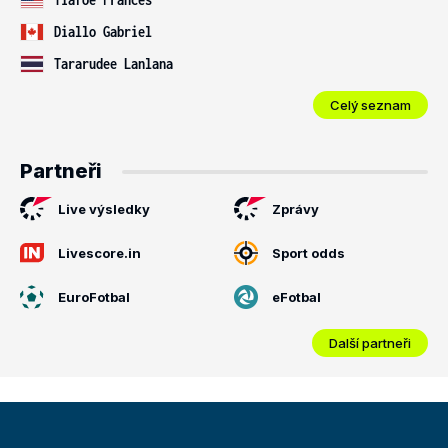
Diallo Gabriel
Tararudee Lanlana
Celý seznam
Partneři
Live výsledky
Zprávy
Livescore.in
Sport odds
EuroFotbal
eFotbal
Další partneři