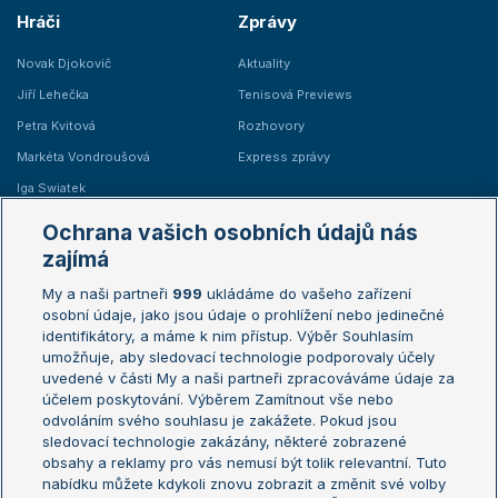
Hráči
Zprávy
Novak Djokovič
Aktuality
Jiří Lehečka
Tenisová Previews
Petra Kvitová
Rozhovory
Markéta Vondroušová
Express zprávy
Iga Swiatek
Marie Bouzková
Ochrana vašich osobních údajů nás
Žebříčky
Kalendář turnajů
zajímá
My a naši partneři
999
ukládáme do vašeho zařízení
Žebříček ATP (muži)
Australian Open
osobní údaje, jako jsou údaje o prohlížení nebo jedinečné
Žebříček WTA (ženy)
French Open
identifikátory, a máme k nim přístup. Výběr Souhlasím
umožňuje, aby sledovací technologie podporovaly účely
Sázkařský žebříček
Wimbledon
uvedené v části My a naši partneři zpracováváme údaje za
US Open
účelem poskytování. Výběrem Zamítnout vše nebo
odvoláním svého souhlasu je zakážete. Pokud jsou
Turnaj mistrů
sledovací technologie zakázány, některé zobrazené
Turnaj mistryň
obsahy a reklamy pro vás nemusí být tolik relevantní. Tuto
Aktualní trendy
nabídku můžete kdykoli znovu zobrazit a změnit své volby