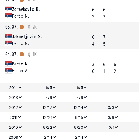
Zdravkovic B.
6
6
Peric N.
2
3
05.07.
Q-2K
Jakovljevic S.
6
7
Peric N.
4
5
04.07.
Q-1K
Peric N.
3
6
6
Bucan A.
6
1
2
-
2014
6/5
6/5
-
2013
4/9
4/9
2012
12/17
12/14
0/3
2011
12/21
9/15
3/6
2010
9/22
9/20
0/1
-
2009
2/14
2/14