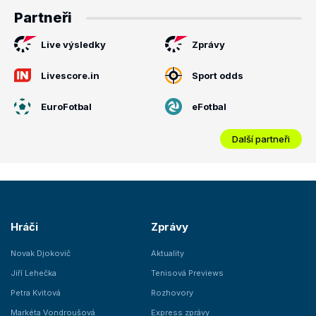
Partneři
Live výsledky
Zprávy
Livescore.in
Sport odds
EuroFotbal
eFotbal
Další partneři
Hráči
Zprávy
Novak Djokovič
Aktuality
Jiří Lehečka
Tenisová Previews
Petra Kvitová
Rozhovory
Markéta Vondroušová
Express zprávy