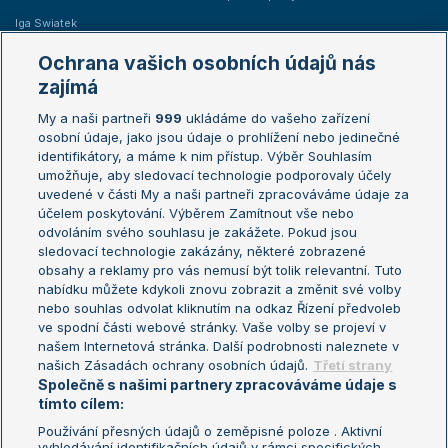
Iga Swiatek
Marie Bouzková
Ochrana vašich osobních údajů nás
Žebříčky
Kalendář turnajů
zajímá
My a naši partneři
999
ukládáme do vašeho zařízení
Žebříček ATP (muži)
Australian Open
osobní údaje, jako jsou údaje o prohlížení nebo jedinečné
Žebříček WTA (ženy)
French Open
identifikátory, a máme k nim přístup. Výběr Souhlasím
umožňuje, aby sledovací technologie podporovaly účely
Sázkařský žebříček
Wimbledon
uvedené v části My a naši partneři zpracováváme údaje za
US Open
účelem poskytování. Výběrem Zamítnout vše nebo
odvoláním svého souhlasu je zakážete. Pokud jsou
Turnaj mistrů
sledovací technologie zakázány, některé zobrazené
Turnaj mistryň
obsahy a reklamy pro vás nemusí být tolik relevantní. Tuto
Aktualní trendy
nabídku můžete kdykoli znovu zobrazit a změnit své volby
nebo souhlas odvolat kliknutím na odkaz Řízení předvoleb
ve spodní části webové stránky. Vaše volby se projeví v
Fotbalové přestupy
našem Internetová stránka. Další podrobnosti naleznete v
Livesport Daily
našich Zásadách ochrany osobních údajů.
Třetí strany
Společně s našimi partnery zpracováváme údaje s
LS Prague Open
tímto cílem:
Používání přesných údajů o zeměpisné poloze . Aktivní
vyhledávání identifikačních údajů v rámci specifických