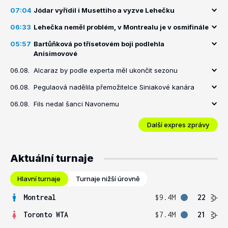
07:04
Jódar vyřídil i Musettiho a vyzve Lehečku
06:33
Lehečka neměl problém, v Montrealu je v osmifinále
05:57
Bartůňková po třísetovém boji podlehla
Anisimovové
06.08.
Alcaraz by podle experta měl ukončit sezonu
06.08.
Pegulaová nadělila přemožitelce Siniakové kanára
06.08.
Fils nedal šanci Navonemu
Další expres zprávy
Aktuální turnaje
Hlavní turnaje
Turnaje nižší úrovně
Montreal
$9.4M
22
Toronto WTA
$7.4M
21