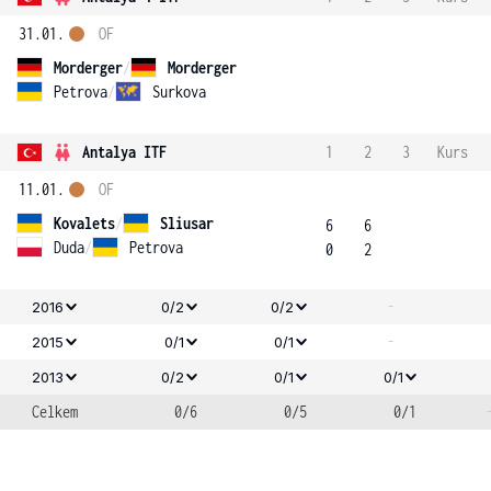
31.01.
OF
Morderger
/
Morderger
Petrova
/
Surkova
Antalya ITF
1
2
3
Kurs
11.01.
OF
Kovalets
/
Sliusar
6
6
Duda
/
Petrova
0
2
-
2016
0/2
0/2
-
2015
0/1
0/1
2013
0/2
0/1
0/1
Celkem
0/6
0/5
0/1