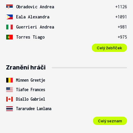
Obradovic Andrea
+1126
Eala Alexandra
+1091
Guerrieri Andrea
+981
Torres Tiago
+975
Celý žebříček
Zranění hráči
Minnen Greetje
Tiafoe Frances
Diallo Gabriel
Tararudee Lanlana
Celý seznam