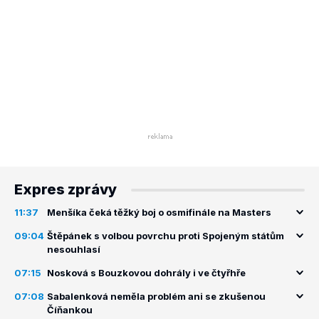
Expres zprávy
11:37
Menšíka čeká těžký boj o osmifinále na Masters
09:04
Štěpánek s volbou povrchu proti Spojeným státům
nesouhlasí
07:15
Nosková s Bouzkovou dohrály i ve čtyřhře
07:08
Sabalenková neměla problém ani se zkušenou
Číňankou