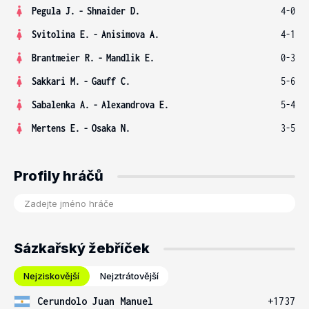
Pegula J.
-
Shnaider D.
4-0
Svitolina E.
-
Anisimova A.
4-1
Brantmeier R.
-
Mandlik E.
0-3
Sakkari M.
-
Gauff C.
5-6
Sabalenka A.
-
Alexandrova E.
5-4
Mertens E.
-
Osaka N.
3-5
Profily hráčů
Sázkařský žebříček
Nejziskovější
Nejztrátovější
Cerundolo Juan Manuel
+1737