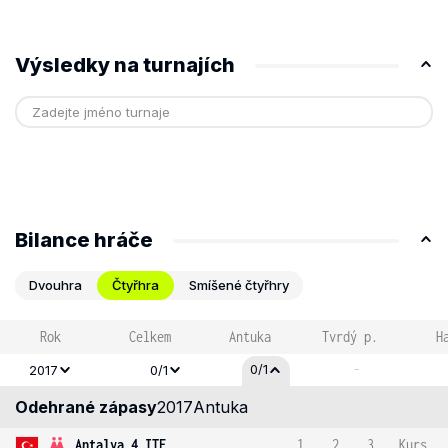
Výsledky na turnajích
Bilance hráče
Dvouhra
Čtyřhra
Smíšené čtyřhry
Rok
Celkem
Antuka
Tvrdý p.
H
-
0/1
2017
0/1
Odehrané zápasy
2017
Antuka
Antalya 4 ITF
1
2
3
Kurs