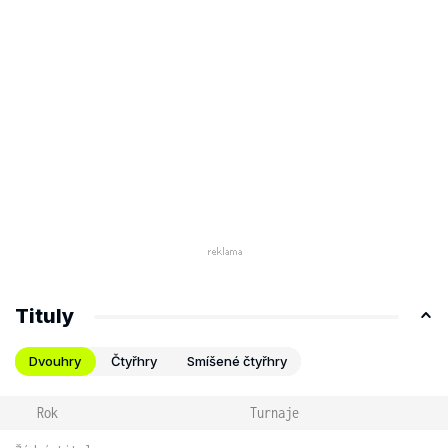
Tituly
Dvouhry
Čtyřhry
Smíšené čtyřhry
Rok
Turnaje