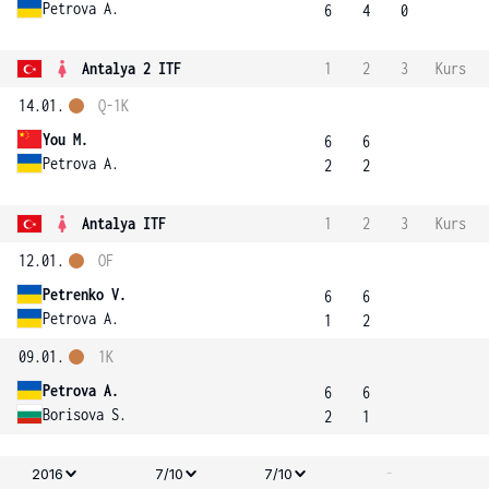
Petrova A.
6
4
0
Antalya 2 ITF
1
2
3
Kurs
14.01.
Q-1K
You M.
6
6
Petrova A.
2
2
Antalya ITF
1
2
3
Kurs
12.01.
OF
Petrenko V.
6
6
Petrova A.
1
2
09.01.
1K
Petrova A.
6
6
Borisova S.
2
1
-
2016
7/10
7/10