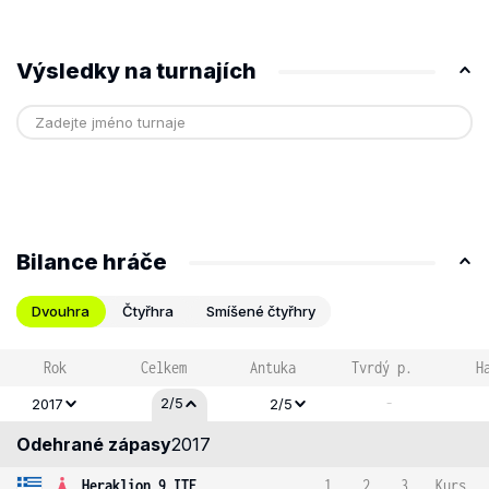
Výsledky na turnajích
Bilance hráče
Dvouhra
Čtyřhra
Smíšené čtyřhry
Rok
Celkem
Antuka
Tvrdý p.
H
-
2/5
2017
2/5
Odehrané zápasy
2017
Heraklion 9 ITF
1
2
3
Kurs