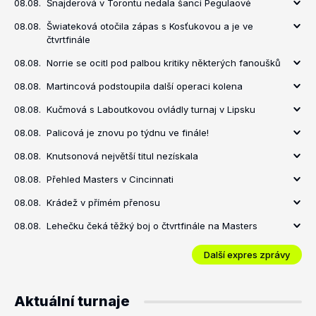
08.08.
Šnajderová v Torontu nedala šanci Pegulaové
08.08.
Šwiateková otočila zápas s Kosťukovou a je ve
čtvrtfinále
08.08.
Norrie se ocitl pod palbou kritiky některých fanoušků
08.08.
Martincová podstoupila další operaci kolena
08.08.
Kučmová s Laboutkovou ovládly turnaj v Lipsku
08.08.
Palicová je znovu po týdnu ve finále!
08.08.
Knutsonová největší titul nezískala
08.08.
Přehled Masters v Cincinnati
08.08.
Krádež v přímém přenosu
08.08.
Lehečku čeká těžký boj o čtvrtfinále na Masters
Další expres zprávy
Aktuální turnaje