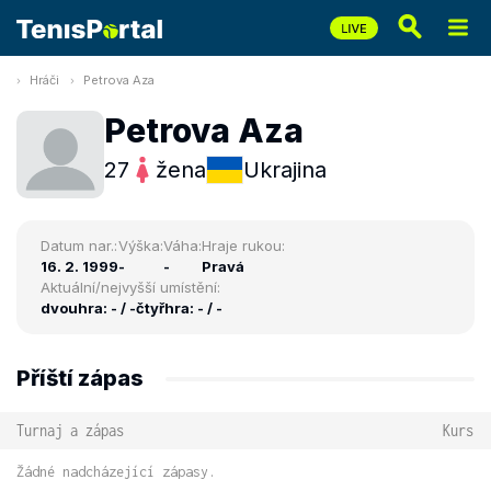
Hráči
Petrova Aza
Petrova Aza
27
žena
Ukrajina
Datum nar.:
Výška:
Váha:
Hraje rukou:
16. 2. 1999
-
-
Pravá
Aktuální/nejvyšší umístění:
dvouhra: - / -
čtyřhra: - / -
Příští zápas
Turnaj a zápas
Kurs
Žádné nadcházející zápasy.