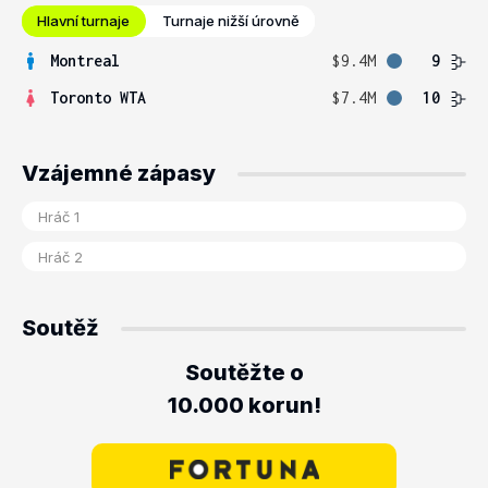
Hlavní turnaje
Turnaje nižší úrovně
Montreal
$9.4M
9
Toronto WTA
$7.4M
10
Vzájemné zápasy
Soutěž
Soutěžte o
10.000 korun!