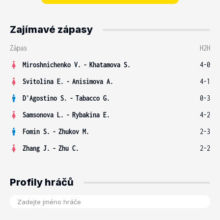
Zajímavé zápasy
Zápas
H2H
Miroshnichenko V.
-
Khatamova S.
4-0
Svitolina E.
-
Anisimova A.
4-1
D'Agostino S.
-
Tabacco G.
0-3
Samsonova L.
-
Rybakina E.
4-2
Fomin S.
-
Zhukov M.
2-3
Zhang J.
-
Zhu C.
2-2
Profily hráčů