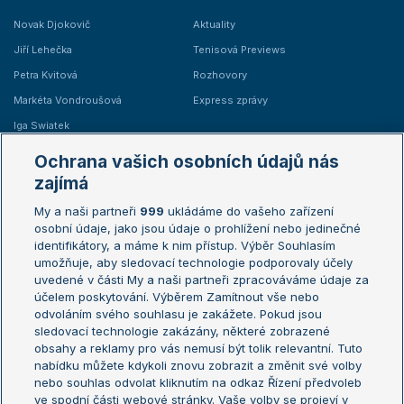
Novak Djokovič
Aktuality
Jiří Lehečka
Tenisová Previews
Petra Kvitová
Rozhovory
Markéta Vondroušová
Express zprávy
Iga Swiatek
Marie Bouzková
Ochrana vašich osobních údajů nás
Žebříčky
Kalendář turnajů
zajímá
My a naši partneři
999
ukládáme do vašeho zařízení
Žebříček ATP (muži)
Australian Open
osobní údaje, jako jsou údaje o prohlížení nebo jedinečné
Žebříček WTA (ženy)
French Open
identifikátory, a máme k nim přístup. Výběr Souhlasím
umožňuje, aby sledovací technologie podporovaly účely
Sázkařský žebříček
Wimbledon
uvedené v části My a naši partneři zpracováváme údaje za
US Open
účelem poskytování. Výběrem Zamítnout vše nebo
odvoláním svého souhlasu je zakážete. Pokud jsou
Turnaj mistrů
sledovací technologie zakázány, některé zobrazené
Turnaj mistryň
obsahy a reklamy pro vás nemusí být tolik relevantní. Tuto
Aktualní trendy
nabídku můžete kdykoli znovu zobrazit a změnit své volby
nebo souhlas odvolat kliknutím na odkaz Řízení předvoleb
ve spodní části webové stránky. Vaše volby se projeví v
Fotbalové přestupy