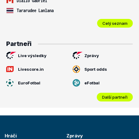
Diallo Gabriel
Tararudee Lanlana
Celý seznam
Partneři
Live výsledky
Zprávy
Livescore.in
Sport odds
EuroFotbal
eFotbal
Další partneři
Hráči
Zprávy