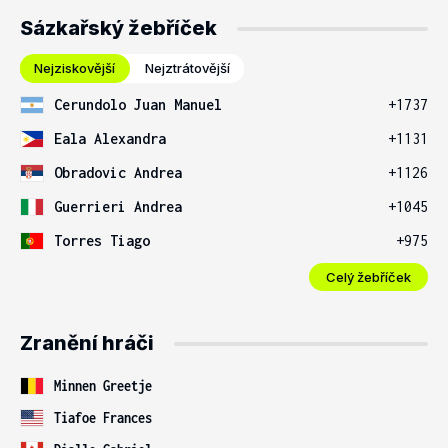
Sázkařský žebříček
Nejziskovější
Nejztrátovější
Cerundolo Juan Manuel
+1737
Eala Alexandra
+1131
Obradovic Andrea
+1126
Guerrieri Andrea
+1045
Torres Tiago
+975
Celý žebříček
Zranění hráči
Minnen Greetje
Tiafoe Frances