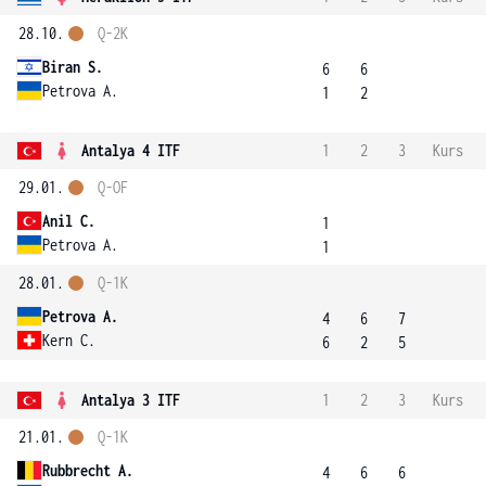
28.10.
Q-2K
Biran S.
6
6
Petrova A.
1
2
Antalya 4 ITF
1
2
3
Kurs
29.01.
Q-OF
Anil C.
1
Petrova A.
1
28.01.
Q-1K
Petrova A.
4
6
7
Kern C.
6
2
5
Antalya 3 ITF
1
2
3
Kurs
21.01.
Q-1K
Rubbrecht A.
4
6
6