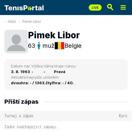
Hráči
Pimek Libor
Pimek Libor
63
muž
Belgie
Datum nar.:
Výška:
Váha:
Hraje rukou:
3. 8. 1963
-
-
Pravá
Aktuální/nejvyšší umístění:
dvouhra: - / 1363.
čtyřhra: - / 40.
Příští zápas
Turnaj a zápas
Kurs
Žádné nadcházející zápasy.