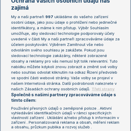
Ochrana vašich osobních údajů nás
Žebříčky
Kalendář turnajů
zajímá
My a naši partneři
997
ukládáme do vašeho zařízení
Žebříček ATP (muži)
Australian Open
osobní údaje, jako jsou údaje o prohlížení nebo jedinečné
Žebříček WTA (ženy)
French Open
identifikátory, a máme k nim přístup. Výběr Souhlasím
umožňuje, aby sledovací technologie podporovaly účely
Sázkařský žebříček
Wimbledon
uvedené v části My a naši partneři zpracováváme údaje za
US Open
účelem poskytování. Výběrem Zamítnout vše nebo
odvoláním svého souhlasu je zakážete. Pokud jsou
Turnaj mistrů
sledovací technologie zakázány, některé zobrazené
Turnaj mistryň
obsahy a reklamy pro vás nemusí být tolik relevantní. Tuto
Aktualní trendy
nabídku můžete kdykoli znovu zobrazit a změnit své volby
nebo souhlas odvolat kliknutím na odkaz Řízení předvoleb
ve spodní části webové stránky. Vaše volby se projeví v
Fotbalové přestupy
našem Internetová stránka. Další podrobnosti naleznete v
Livesport Daily
našich Zásadách ochrany osobních údajů.
Třetí strany
Společně s našimi partnery zpracováváme údaje s
LS Prague Open
tímto cílem:
Používání přesných údajů o zeměpisné poloze . Aktivní
vyhledávání identifikačních údajů v rámci specifických
vlastností zařízení . Ukládání a/nebo přístup k informacím v
Podmínky užití
Nastavení soukromí
zařízení . Personalizovaná reklama a obsah, měření reklam
GDPR a žurnalistika
Reklama
a obsahu, průzkum publika a rozvoj služeb .
Informace o zpracování osobních