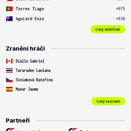
Torres Tiago
+975
Aguiard Enzo
+936
Celý žebříček
Zranění hráči
Diallo Gabriel
Tararudee Lanlana
Siniaková Kateřina
Munar Jaume
Celý seznam
Partneři