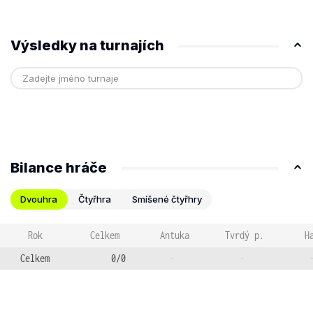
Výsledky na turnajích
Bilance hráče
Dvouhra
Čtyřhra
Smíšené čtyřhry
Rok
Celkem
Antuka
Tvrdý p.
H
Celkem
0/0
-
-