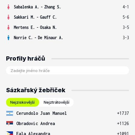
Sabalenka A.
-
Zhang S.
4-1
Sakkari M.
-
Gauff C.
5-6
Mertens E.
-
Osaka N.
3-5
Norrie C.
-
De Minaur A.
3-3
Profily hráčů
Sázkařský žebříček
Nejziskovější
Nejztrátovější
Cerundolo Juan Manuel
+1737
Obradovic Andrea
+1126
Eala Alexandra
+1091