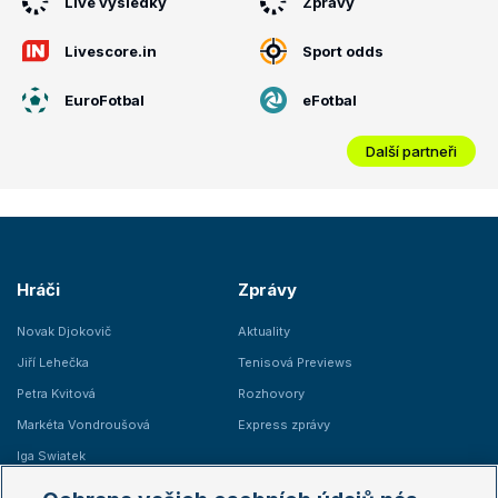
Live výsledky
Zprávy
Livescore.in
Sport odds
EuroFotbal
eFotbal
Další partneři
Hráči
Zprávy
Novak Djokovič
Aktuality
Jiří Lehečka
Tenisová Previews
Petra Kvitová
Rozhovory
Markéta Vondroušová
Express zprávy
Iga Swiatek
Marie Bouzková