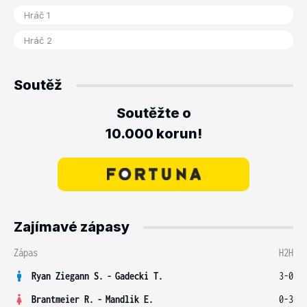
Soutěž
Soutěžte o
10.000 korun!
Zajímavé zápasy
Zápas
H2H
Ryan Ziegann S.
-
Gadecki T.
3-0
Brantmeier R.
-
Mandlik E.
0-3