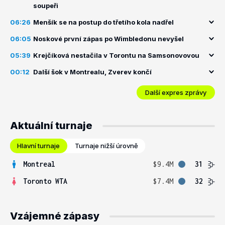
soupeři
06:26
Menšík se na postup do třetího kola nadřel
06:05
Noskové první zápas po Wimbledonu nevyšel
05:39
Krejčíková nestačila v Torontu na Samsonovovou
00:12
Další šok v Montrealu, Zverev končí
Další expres zprávy
Aktuální turnaje
Hlavní turnaje
Turnaje nižší úrovně
Montreal
$9.4M
31
Toronto WTA
$7.4M
32
Vzájemné zápasy