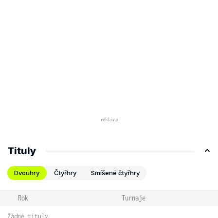
Tituly
Dvouhry
Čtyřhry
Smíšené čtyřhry
Rok
Turnaje
Žádné tituly