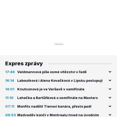
Expres zprávy
17:46
Valdmannová píše osmé vítězství v řadě
16:14
Laboutková i Alena Kovačková v Lipsku postupují
14:01
Knutsonová je ve Varšavě v semifinále
11:10
Lehečka a Bartůňková o osmifinále na Masters
07:11
Monfils nadělil Tienovi kanára, přesto padl
06:53
Medveděv končí v Montrealu hned na úvodním