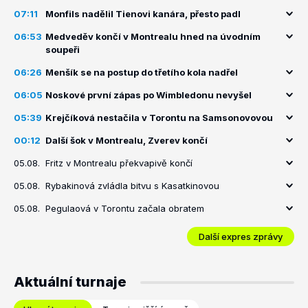
07:11
Monfils nadělil Tienovi kanára, přesto padl
06:53
Medveděv končí v Montrealu hned na úvodním
soupeři
06:26
Menšík se na postup do třetího kola nadřel
06:05
Noskové první zápas po Wimbledonu nevyšel
05:39
Krejčíková nestačila v Torontu na Samsonovovou
00:12
Další šok v Montrealu, Zverev končí
05.08.
Fritz v Montrealu překvapivě končí
05.08.
Rybakinová zvládla bitvu s Kasatkinovou
05.08.
Pegulaová v Torontu začala obratem
Další expres zprávy
Aktuální turnaje