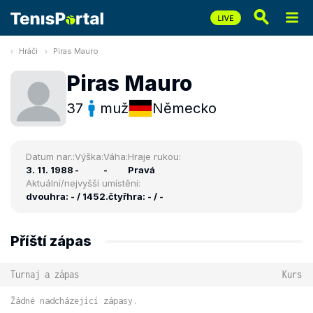
Hráči
Piras Mauro
Piras Mauro
37
muž
Německo
Datum nar.:
Výška:
Váha:
Hraje rukou:
3. 11. 1988
-
-
Pravá
Aktuální/nejvyšší umístění:
dvouhra: - / 1452.
čtyřhra: - / -
Příští zápas
Turnaj a zápas
Kurs
Žádné nadcházející zápasy.