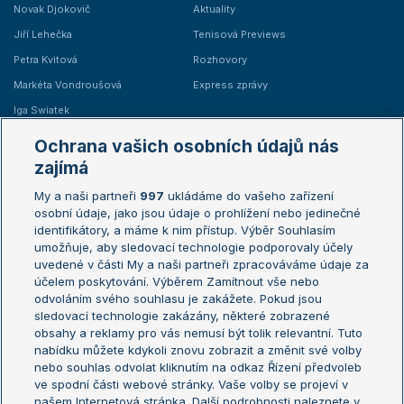
Novak Djokovič
Aktuality
Jiří Lehečka
Tenisová Previews
Petra Kvitová
Rozhovory
Markéta Vondroušová
Express zprávy
Iga Swiatek
Marie Bouzková
Ochrana vašich osobních údajů nás
Žebříčky
Kalendář turnajů
zajímá
My a naši partneři
997
ukládáme do vašeho zařízení
Žebříček ATP (muži)
Australian Open
osobní údaje, jako jsou údaje o prohlížení nebo jedinečné
Žebříček WTA (ženy)
French Open
identifikátory, a máme k nim přístup. Výběr Souhlasím
umožňuje, aby sledovací technologie podporovaly účely
Sázkařský žebříček
Wimbledon
uvedené v části My a naši partneři zpracováváme údaje za
US Open
účelem poskytování. Výběrem Zamítnout vše nebo
odvoláním svého souhlasu je zakážete. Pokud jsou
Turnaj mistrů
sledovací technologie zakázány, některé zobrazené
Turnaj mistryň
obsahy a reklamy pro vás nemusí být tolik relevantní. Tuto
Aktualní trendy
nabídku můžete kdykoli znovu zobrazit a změnit své volby
nebo souhlas odvolat kliknutím na odkaz Řízení předvoleb
ve spodní části webové stránky. Vaše volby se projeví v
Fotbalové přestupy
našem Internetová stránka. Další podrobnosti naleznete v