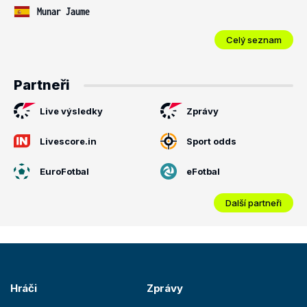
Munar Jaume
Celý seznam
Partneři
Live výsledky
Zprávy
Livescore.in
Sport odds
EuroFotbal
eFotbal
Další partneři
Hráči
Zprávy