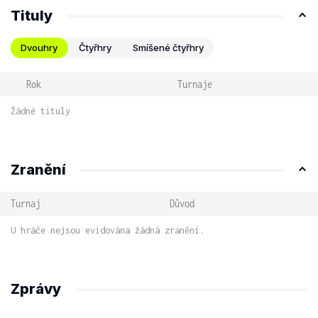
Tituly
Dvouhry
Čtyřhry
Smíšené čtyřhry
Rok
Turnaje
Žádné tituly
Zranění
Turnaj
Důvod
U hráče nejsou evidována žádná zranění.
Zprávy