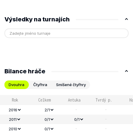
Výsledky na turnajích
Bilance hráče
Dvouhra
Čtyřhra
Smíšené čtyřhry
Rok
Celkem
Antuka
Tvrdý p.
H
-
-
2016
2/1
-
2011
0/1
0/1
-
-
2010
0/1