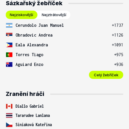
Sázkařský žebříček
Nejziskovější
Nejztrátovější
Cerundolo Juan Manuel
+1737
Obradovic Andrea
+1126
Eala Alexandra
+1091
Torres Tiago
+975
Aguiard Enzo
+936
Celý žebříček
Zranění hráči
Diallo Gabriel
Tararudee Lanlana
Siniaková Kateřina