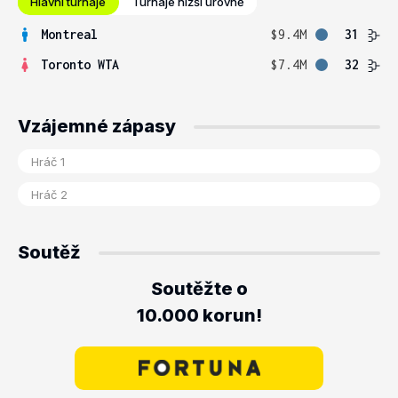
Hlavní turnaje
Turnaje nižší úrovně
Montreal
$9.4M
31
Toronto WTA
$7.4M
32
Vzájemné zápasy
Soutěž
Soutěžte o
10.000 korun!