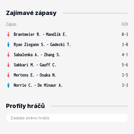
Zajímavé zápasy
Zápas
H2H
Brantmeier R.
-
Mandlik E.
0-3
Ryan Ziegann S.
-
Gadecki T.
3-0
Sabalenka A.
-
Zhang S.
4-1
Sakkari M.
-
Gauff C.
5-6
Mertens E.
-
Osaka N.
3-5
Norrie C.
-
De Minaur A.
3-3
Profily hráčů