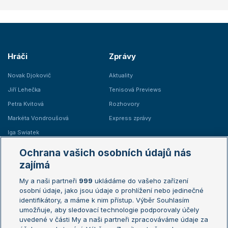
Hráči
Zprávy
Novak Djokovič
Aktuality
Jiří Lehečka
Tenisová Previews
Petra Kvitová
Rozhovory
Markéta Vondroušová
Express zprávy
Iga Swiatek
Marie Bouzková
Ochrana vašich osobních údajů nás
Žebříčky
Kalendář turnajů
zajímá
My a naši partneři
999
ukládáme do vašeho zařízení
Žebříček ATP (muži)
Australian Open
osobní údaje, jako jsou údaje o prohlížení nebo jedinečné
Žebříček WTA (ženy)
French Open
identifikátory, a máme k nim přístup. Výběr Souhlasím
umožňuje, aby sledovací technologie podporovaly účely
Sázkařský žebříček
Wimbledon
uvedené v části My a naši partneři zpracováváme údaje za
US Open