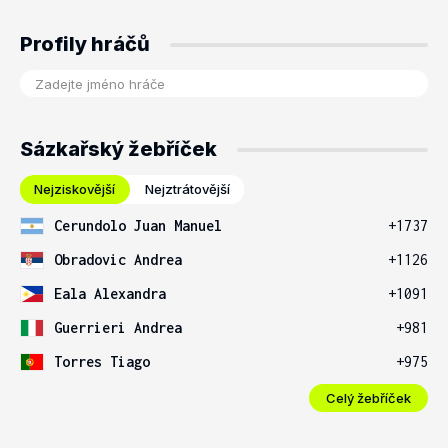
Profily hráčů
Sázkařský žebříček
Nejziskovější
Nejztrátovější
Cerundolo Juan Manuel
+1737
Obradovic Andrea
+1126
Eala Alexandra
+1091
Guerrieri Andrea
+981
Torres Tiago
+975
Celý žebříček