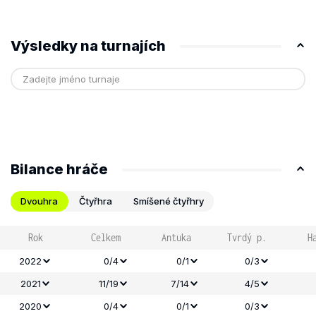
Výsledky na turnajích
Bilance hráče
Dvouhra
Čtyřhra
Smíšené čtyřhry
Rok
Celkem
Antuka
Tvrdý p.
H
2022
0/4
0/1
0/3
2021
11/19
7/14
4/5
2020
0/4
0/1
0/3