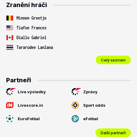
Zranění hráči
Minnen Greetje
Tiafoe Frances
Diallo Gabriel
Tararudee Lanlana
Celý seznam
Partneři
Live výsledky
Zprávy
Livescore.in
Sport odds
EuroFotbal
eFotbal
Další partneři