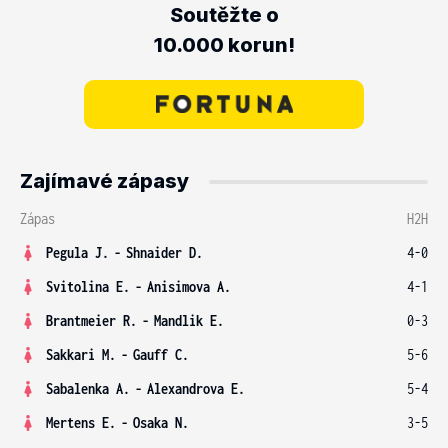
Soutěžte o
10.000 korun!
Zajímavé zápasy
Zápas
H2H
Pegula J.
-
Shnaider D.
4-0
Svitolina E.
-
Anisimova A.
4-1
Brantmeier R.
-
Mandlik E.
0-3
Sakkari M.
-
Gauff C.
5-6
Sabalenka A.
-
Alexandrova E.
5-4
Mertens E.
-
Osaka N.
3-5