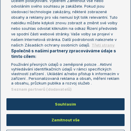
účelem poskytování. Výběrem Zamítnout vše nebo
odvoláním svého souhlasu je zakážete. Pokud jsou
Turnaj mistrů
sledovací technologie zakázány, některé zobrazené
Turnaj mistryň
obsahy a reklamy pro vás nemusí být tolik relevantní. Tuto
Aktualní trendy
nabídku můžete kdykoli znovu zobrazit a změnit své volby
nebo souhlas odvolat kliknutím na odkaz Řízení předvoleb
ve spodní části webové stránky. Vaše volby se projeví v
Fotbalové přestupy
našem Internetová stránka. Další podrobnosti naleznete v
Livesport Daily
našich Zásadách ochrany osobních údajů.
Třetí strany
Společně s našimi partnery zpracováváme údaje s
LS Prague Open
tímto cílem:
Používání přesných údajů o zeměpisné poloze . Aktivní
vyhledávání identifikačních údajů v rámci specifických
vlastností zařízení . Ukládání a/nebo přístup k informacím v
Podmínky užití
Nastavení soukromí
zařízení . Personalizovaná reklama a obsah, měření reklam
GDPR a žurnalistika
Reklama
a obsahu, průzkum publika a rozvoj služeb .
Informace o zpracování osobních
Kontakt
Seznam partnerů (dodavatelů)
údajů
Tiráž
Souhlasím
Copyright © 2008-2026 TenisPortal.cz. Využíváme zpravodajství ČTK.
Zamítnout vše