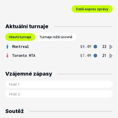
Další expres zprávy
Aktuální turnaje
Hlavní turnaje
Turnaje nižší úrovně
Montreal
$9.4M
22
Toronto WTA
$7.4M
21
Vzájemné zápasy
Soutěž