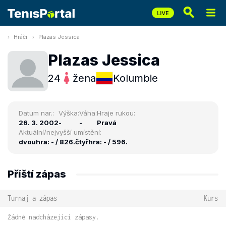
Hráči
Plazas Jessica
Plazas Jessica
24
žena
Kolumbie
Datum nar.:
Výška:
Váha:
Hraje rukou:
26. 3. 2002
-
-
Pravá
Aktuální/nejvyšší umístění:
dvouhra: - / 826.
čtyřhra: - / 596.
Příští zápas
Turnaj a zápas
Kurs
Žádné nadcházející zápasy.