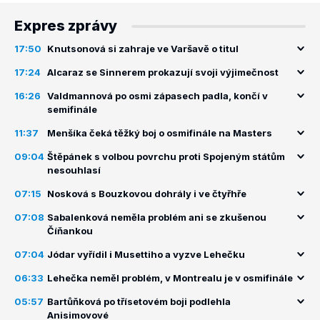
Expres zprávy
17:50
Knutsonová si zahraje ve Varšavě o titul
17:24
Alcaraz se Sinnerem prokazují svoji výjimečnost
16:26
Valdmannová po osmi zápasech padla, končí v
semifinále
11:37
Menšíka čeká těžký boj o osmifinále na Masters
09:04
Štěpánek s volbou povrchu proti Spojeným státům
nesouhlasí
07:15
Nosková s Bouzkovou dohrály i ve čtyřhře
07:08
Sabalenková neměla problém ani se zkušenou
Číňankou
07:04
Jódar vyřídil i Musettiho a vyzve Lehečku
06:33
Lehečka neměl problém, v Montrealu je v osmifinále
05:57
Bartůňková po třísetovém boji podlehla
Anisimovové