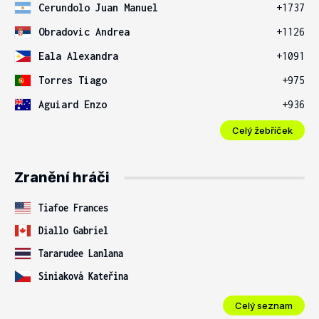
Cerundolo Juan Manuel
+1737
Obradovic Andrea
+1126
Eala Alexandra
+1091
Torres Tiago
+975
Aguiard Enzo
+936
Celý žebříček
Zranění hráči
Tiafoe Frances
Diallo Gabriel
Tararudee Lanlana
Siniaková Kateřina
Celý seznam