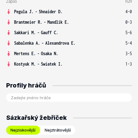
Zápas
H2H
Pegula J.
-
Shnaider D.
4-0
Brantmeier R.
-
Mandlik E.
0-3
Sakkari M.
-
Gauff C.
5-6
Sabalenka A.
-
Alexandrova E.
5-4
Mertens E.
-
Osaka N.
3-5
Kostyuk M.
-
Swiatek I.
1-3
Profily hráčů
Sázkařský žebříček
Nejziskovější
Nejztrátovější