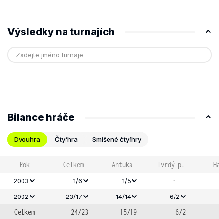
Výsledky na turnajích
Bilance hráče
Dvouhra
Čtyřhra
Smíšené čtyřhry
Rok
Celkem
Antuka
Tvrdý p.
H
-
2003
1/6
1/5
2002
23/17
14/14
6/2
Celkem
24/23
15/19
6/2