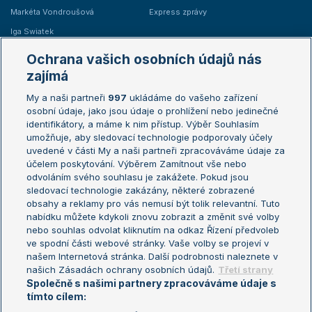
Markéta Vondroušová
Express zprávy
Iga Swiatek
Marie Bouzková
Ochrana vašich osobních údajů nás
Žebříčky
Kalendář turnajů
zajímá
My a naši partneři
997
ukládáme do vašeho zařízení
Žebříček ATP (muži)
Australian Open
osobní údaje, jako jsou údaje o prohlížení nebo jedinečné
Žebříček WTA (ženy)
French Open
identifikátory, a máme k nim přístup. Výběr Souhlasím
umožňuje, aby sledovací technologie podporovaly účely
Sázkařský žebříček
Wimbledon
uvedené v části My a naši partneři zpracováváme údaje za
US Open
účelem poskytování. Výběrem Zamítnout vše nebo
odvoláním svého souhlasu je zakážete. Pokud jsou
Turnaj mistrů
sledovací technologie zakázány, některé zobrazené
Turnaj mistryň
obsahy a reklamy pro vás nemusí být tolik relevantní. Tuto
Aktualní trendy
nabídku můžete kdykoli znovu zobrazit a změnit své volby
nebo souhlas odvolat kliknutím na odkaz Řízení předvoleb
ve spodní části webové stránky. Vaše volby se projeví v
Fotbalové přestupy
našem Internetová stránka. Další podrobnosti naleznete v
Livesport Daily
našich Zásadách ochrany osobních údajů.
Třetí strany
Společně s našimi partnery zpracováváme údaje s
LS Prague Open
tímto cílem: