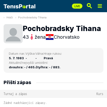
Hráči
Pochobradsky Tihana
Pochobradsky Tihana
43
žena
Chorvatsko
Datum nar.:
Výška:
Váha:
Hraje rukou:
5. 7. 1983
-
-
Pravá
Aktuální/nejvyšší umístění:
dvouhra: - / 465.
čtyřhra: - / 883.
Příští zápas
Turnaj a zápas
Kurs
Žádné nadcházející zápasy.