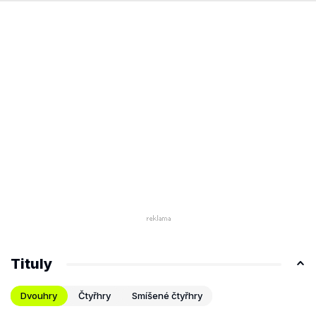
Tituly
Dvouhry
Čtyřhry
Smíšené čtyřhry