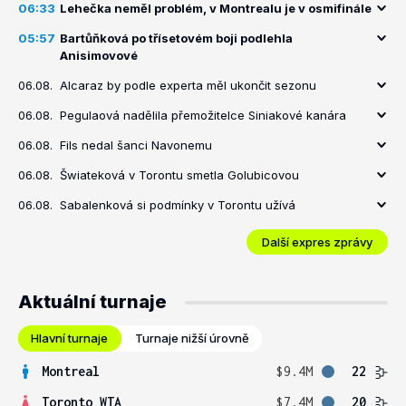
06:33
Lehečka neměl problém, v Montrealu je v osmifinále
05:57
Bartůňková po třísetovém boji podlehla
Anisimovové
06.08.
Alcaraz by podle experta měl ukončit sezonu
06.08.
Pegulaová nadělila přemožitelce Siniakové kanára
06.08.
Fils nedal šanci Navonemu
06.08.
Šwiateková v Torontu smetla Golubicovou
06.08.
Sabalenková si podmínky v Torontu užívá
Další expres zprávy
Aktuální turnaje
Hlavní turnaje
Turnaje nižší úrovně
Montreal
$9.4M
22
Toronto WTA
$7.4M
20