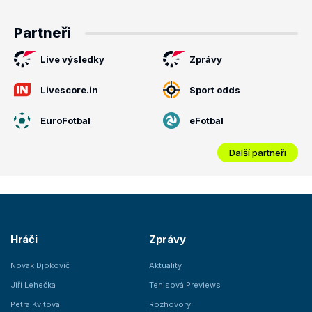
Partneři
Live výsledky
Zprávy
Livescore.in
Sport odds
EuroFotbal
eFotbal
Další partneři
Hráči
Zprávy
Novak Djokovič
Aktuality
Jiří Lehečka
Tenisová Previews
Petra Kvitová
Rozhovory