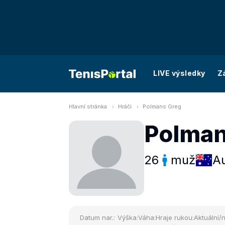
LIVE výsledky
Z
Hlavní stránka
Hráči
Polmans Greg
Polman
26
muž
Au
Datum nar.:
Výška:
Váha:
Hraje rukou:
Aktuální/n