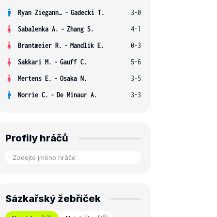
Ryan Ziegann S.
-
Gadecki T.
3-0
Sabalenka A.
-
Zhang S.
4-1
Brantmeier R.
-
Mandlik E.
0-3
Sakkari M.
-
Gauff C.
5-6
Mertens E.
-
Osaka N.
3-5
Norrie C.
-
De Minaur A.
3-3
Profily hráčů
Sázkařský žebříček