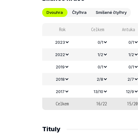
Dvouhra
Čtyřhra
Smíšené čtyřhry
Rok
Celkem
Antuka
2023
0/1
0/1
2022
1/2
1/2
2019
0/1
0/1
2018
2/8
2/7
2017
13/10
12/9
Celkem
16/22
15/20
Tituly