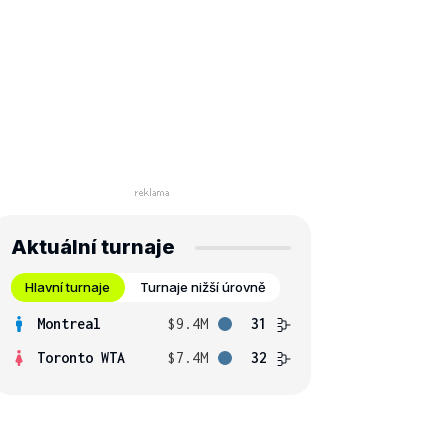
Aktuální turnaje
Hlavní turnaje
Turnaje nižší úrovně
Montreal
$9.4M
31
Toronto WTA
$7.4M
32