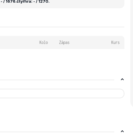
- / 1676.
čtyřhra: - / 1270.
Kolo
Zápas
Kurs