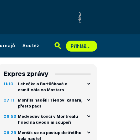
urnajů
Soutěž
Přihlášení
Expres zprávy
11:10
Lehečka a Bartůňková o
osmifinále na Masters
07:11
Monfils nadělil Tienovi kanára,
přesto padl
06:53
Medveděv končí v Montrealu
hned na úvodním soupeři
06:26
Menšík se na postup do třetího
kola nadřel