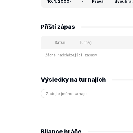
10. 1. 2000
-
-
Pravá
dvouhra: 
Příští zápas
Datum
Turnaj
Žádné nadcházející zápasy.
Výsledky na turnajích
Bilance hráče