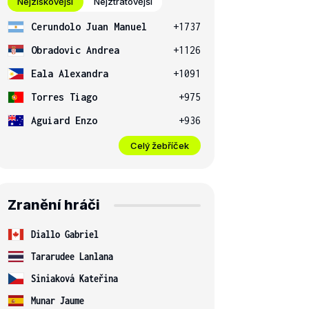
Nejziskovější
Nejztrátovější
Cerundolo Juan Manuel
+1737
Obradovic Andrea
+1126
Eala Alexandra
+1091
Torres Tiago
+975
Aguiard Enzo
+936
Celý žebříček
Zranění hráči
Diallo Gabriel
Tararudee Lanlana
Siniaková Kateřina
Munar Jaume