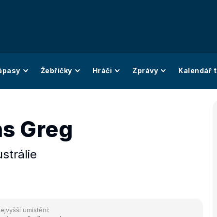
ápasy
Žebříčky
Hráči
Zprávy
Kalendář t
s Greg
strálie
ejvyšší umístění: