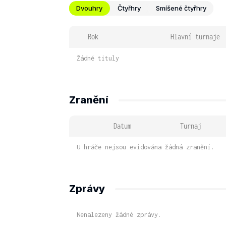
Dvouhry
Čtyřhry
Smíšené čtyřhry
Rok
Hlavní turnaje
Žádné tituly
Zranění
Datum
Turnaj
U hráče nejsou evidována žádná zranění.
Zprávy
Nenalezeny žádné zprávy.