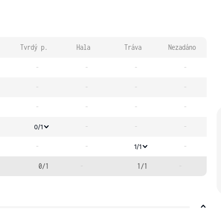
Tvrdý p.
Hala
Tráva
Nezadáno
-
-
-
-
-
-
-
-
-
-
-
-
-
-
-
0/1
-
-
-
1/1
0/1
-
1/1
-