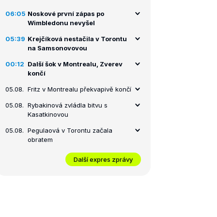
06:05
Noskové první zápas po
Wimbledonu nevyšel
05:39
Krejčíková nestačila v Torontu
na Samsonovovou
00:12
Další šok v Montrealu, Zverev
končí
05.08.
Fritz v Montrealu překvapivě končí
05.08.
Rybakinová zvládla bitvu s
Kasatkinovou
05.08.
Pegulaová v Torontu začala
obratem
Další expres zprávy