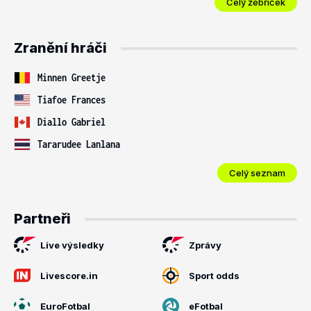
Celý žebříček
Zranění hráči
Minnen Greetje
Tiafoe Frances
Diallo Gabriel
Tararudee Lanlana
Celý seznam
Partneři
Live výsledky
Zprávy
Livescore.in
Sport odds
EuroFotbal
eFotbal