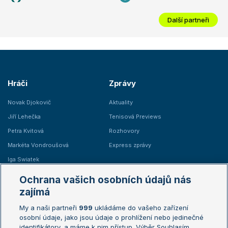
Další partneři
Hráči
Zprávy
Novak Djokovič
Aktuality
Jiří Lehečka
Tenisová Previews
Petra Kvitová
Rozhovory
Markéta Vondroušová
Express zprávy
Iga Swiatek
Marie Bouzková
Ochrana vašich osobních údajů nás
Žebříčky
Kalendář turnajů
zajímá
My a naši partneři
999
ukládáme do vašeho zařízení
Žebříček ATP (muži)
Australian Open
osobní údaje, jako jsou údaje o prohlížení nebo jedinečné
Žebříček WTA (ženy)
French Open
identifikátory, a máme k nim přístup. Výběr Souhlasím