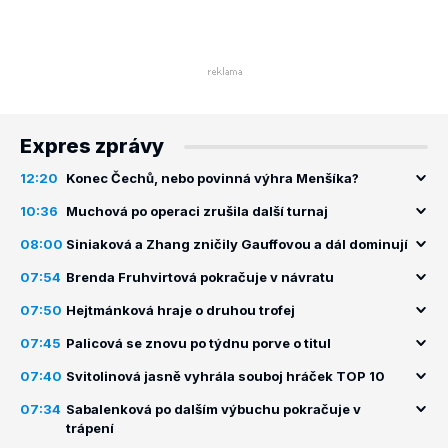
Expres zprávy
12:20
Konec Čechů, nebo povinná výhra Menšíka?
10:36
Muchová po operaci zrušila další turnaj
08:00
Siniaková a Zhang zničily Gauffovou a dál dominují
07:54
Brenda Fruhvirtová pokračuje v návratu
07:50
Hejtmánková hraje o druhou trofej
07:45
Palicová se znovu po týdnu porve o titul
07:40
Svitolinová jasně vyhrála souboj hráček TOP 10
07:34
Sabalenková po dalším výbuchu pokračuje v
trápení