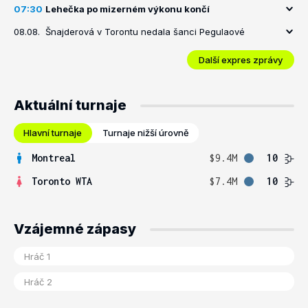
07:30
Lehečka po mizerném výkonu končí
08.08.
Šnajderová v Torontu nedala šanci Pegulaové
Další expres zprávy
Aktuální turnaje
Hlavní turnaje
Turnaje nižší úrovně
Montreal
$9.4M
10
Toronto WTA
$7.4M
10
Vzájemné zápasy