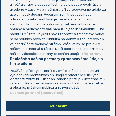
umožňuje, aby sledovací technologie podporovaly účely
Sázkařský žebříček
Wimbledon
uvedené v části My a naši partneři zpracováváme údaje za
US Open
účelem poskytování. Výběrem Zamítnout vše nebo
odvoláním svého souhlasu je zakážete. Pokud jsou
Turnaj mistrů
sledovací technologie zakázány, některé zobrazené
Turnaj mistryň
obsahy a reklamy pro vás nemusí být tolik relevantní. Tuto
Aktualní trendy
nabídku můžete kdykoli znovu zobrazit a změnit své volby
nebo souhlas odvolat kliknutím na odkaz Řízení předvoleb
ve spodní části webové stránky. Vaše volby se projeví v
Fotbalové přestupy
našem Internetová stránka. Další podrobnosti naleznete v
Livesport Daily
našich Zásadách ochrany osobních údajů.
Třetí strany
Společně s našimi partnery zpracováváme údaje s
LS Prague Open
tímto cílem:
Používání přesných údajů o zeměpisné poloze . Aktivní
vyhledávání identifikačních údajů v rámci specifických
vlastností zařízení . Ukládání a/nebo přístup k informacím v
Podmínky užití
Nastavení soukromí
zařízení . Personalizovaná reklama a obsah, měření reklam
GDPR a žurnalistika
Reklama
a obsahu, průzkum publika a rozvoj služeb .
Informace o zpracování osobních
Kontakt
Seznam partnerů (dodavatelů)
údajů
Tiráž
Souhlasím
Copyright © 2008-2026 TenisPortal.cz. Využíváme zpravodajství ČTK.