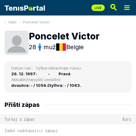
Hráči
Poncelet Victor
Poncelet Victor
28
muž
Belgie
Datum nar.:
Výška:
Váha:
Hraje rukou:
26. 12. 1997
-
-
Pravá
Aktuální/nejvyšší umístění:
dvouhra: - / 1056.
čtyřhra: - / 1063.
Příští zápas
Turnaj a zápas
Kurs
Žádné nadcházející zápasy.