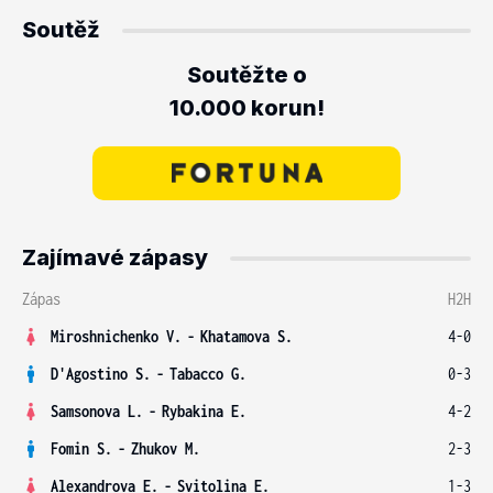
Soutěž
Soutěžte o
10.000 korun!
Zajímavé zápasy
Zápas
H2H
Miroshnichenko V.
-
Khatamova S.
4-0
D'Agostino S.
-
Tabacco G.
0-3
Samsonova L.
-
Rybakina E.
4-2
Fomin S.
-
Zhukov M.
2-3
Alexandrova E.
-
Svitolina E.
1-3