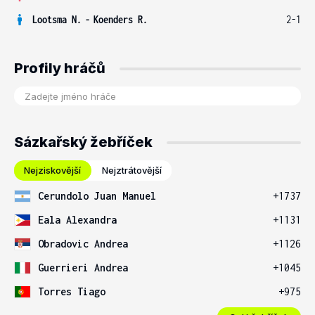
Lootsma N.
-
Koenders R.
2-1
Profily hráčů
Sázkařský žebříček
Nejziskovější
Nejztrátovější
Cerundolo Juan Manuel
+1737
Eala Alexandra
+1131
Obradovic Andrea
+1126
Guerrieri Andrea
+1045
Torres Tiago
+975