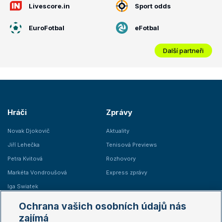
Livescore.in
Sport odds
EuroFotbal
eFotbal
Další partneři
Hráči
Zprávy
Novak Djokovič
Aktuality
Jiří Lehečka
Tenisová Previews
Petra Kvitová
Rozhovory
Markéta Vondroušová
Express zprávy
Iga Swiatek
Marie Bouzková
Ochrana vašich osobních údajů nás
Žebříčky
Kalendář turnajů
zajímá