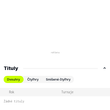
Tituly
Dvouhry
Čtyřhry
Smíšené čtyřhry
Rok
Turnaje
Žádné tituly