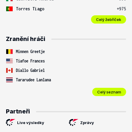
Torres Tiago
+975
Celý žebříček
Zranění hráči
Minnen Greetje
Tiafoe Frances
Diallo Gabriel
Tararudee Lanlana
Celý seznam
Partneři
Live výsledky
Zprávy