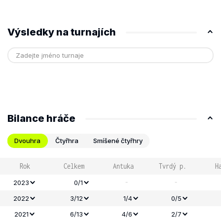
Výsledky na turnajích
Bilance hráče
Dvouhra
Čtyřhra
Smíšené čtyřhry
Rok
Celkem
Antuka
Tvrdý p.
H
-
-
2023
0/1
2022
3/12
1/4
0/5
2021
6/13
4/6
2/7