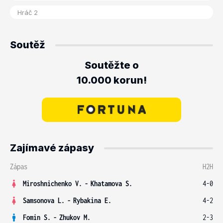
Soutěž
Soutěžte o
10.000 korun!
Zajímavé zápasy
Zápas
H2H
Miroshnichenko V.
-
Khatamova S.
4-0
Samsonova L.
-
Rybakina E.
4-2
Fomin S.
-
Zhukov M.
2-3