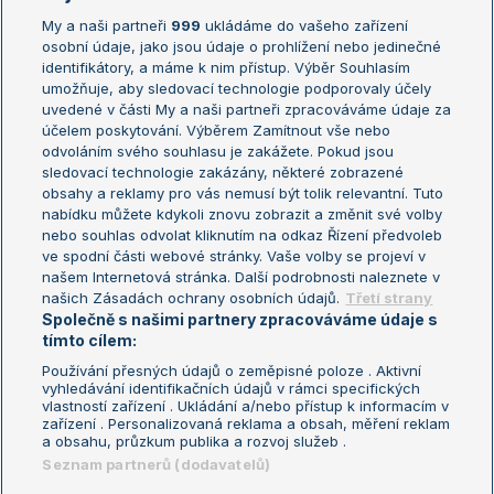
My a naši partneři
999
ukládáme do vašeho zařízení
Žebříček ATP (muži)
Australian Open
osobní údaje, jako jsou údaje o prohlížení nebo jedinečné
Žebříček WTA (ženy)
French Open
identifikátory, a máme k nim přístup. Výběr Souhlasím
umožňuje, aby sledovací technologie podporovaly účely
Sázkařský žebříček
Wimbledon
uvedené v části My a naši partneři zpracováváme údaje za
US Open
účelem poskytování. Výběrem Zamítnout vše nebo
odvoláním svého souhlasu je zakážete. Pokud jsou
Turnaj mistrů
sledovací technologie zakázány, některé zobrazené
Turnaj mistryň
obsahy a reklamy pro vás nemusí být tolik relevantní. Tuto
Aktualní trendy
nabídku můžete kdykoli znovu zobrazit a změnit své volby
nebo souhlas odvolat kliknutím na odkaz Řízení předvoleb
ve spodní části webové stránky. Vaše volby se projeví v
Fotbalové přestupy
našem Internetová stránka. Další podrobnosti naleznete v
Livesport Daily
našich Zásadách ochrany osobních údajů.
Třetí strany
Společně s našimi partnery zpracováváme údaje s
LS Prague Open
tímto cílem:
Používání přesných údajů o zeměpisné poloze . Aktivní
vyhledávání identifikačních údajů v rámci specifických
vlastností zařízení . Ukládání a/nebo přístup k informacím v
Podmínky užití
Nastavení soukromí
zařízení . Personalizovaná reklama a obsah, měření reklam
GDPR a žurnalistika
Reklama
a obsahu, průzkum publika a rozvoj služeb .
Informace o zpracování osobních
Kontakt
Seznam partnerů (dodavatelů)
údajů
Tiráž