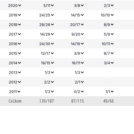
2020
5/11
3/8
2/3
2019
24/25
14/15
10/10
2018
28/26
20/17
8/9
2017
14/29
9/20
5/9
2016
24/30
14/19
10/11
2015
12/17
3/9
8/7
2014
19/15
16/11
3/4
-
2013
1/3
1/3
-
2012
2/2
2/1
2011
1/3
0/2
1/1
Celkem
139/187
87/115
49/66