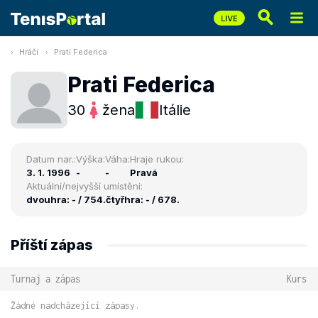
Hráči
Prati Federica
Prati Federica
30
žena
Itálie
Datum nar.:
Výška:
Váha:
Hraje rukou:
3. 1. 1996
-
-
Pravá
Aktuální/nejvyšší umístění:
dvouhra: - / 754.
čtyřhra: - / 678.
Příští zápas
Turnaj a zápas
Kurs
Žádné nadcházející zápasy.