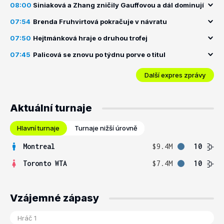
08:00
Siniaková a Zhang zničily Gauffovou a dál dominují
07:54
Brenda Fruhvirtová pokračuje v návratu
07:50
Hejtmánková hraje o druhou trofej
07:45
Palicová se znovu po týdnu porve o titul
Další expres zprávy
Aktuální turnaje
Hlavní turnaje
Turnaje nižší úrovně
Montreal
$9.4M
10
Toronto WTA
$7.4M
10
Vzájemné zápasy