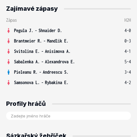
Zajímavé zápasy
Zápas
H2H
Pegula J.
-
Shnaider D.
4-0
Brantmeier R.
-
Mandlik E.
0-3
Svitolina E.
-
Anisimova A.
4-1
Sabalenka A.
-
Alexandrova E.
5-4
Pieleanu R.
-
Andreescu S.
3-4
Samsonova L.
-
Rybakina E.
4-2
Profily hráčů
Sázkařský žebříček