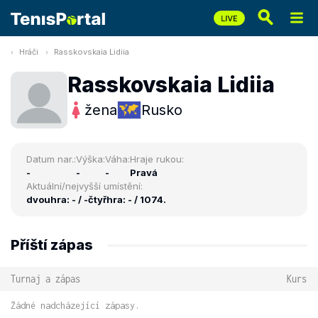
Hráči
Rasskovskaia Lidiia
Rasskovskaia Lidiia
žena
Rusko
Datum nar.:
Výška:
Váha:
Hraje rukou:
-
-
-
Pravá
Aktuální/nejvyšší umístění:
dvouhra: - / -
čtyřhra: - / 1074.
Příští zápas
Turnaj a zápas
Kurs
Žádné nadcházející zápasy.