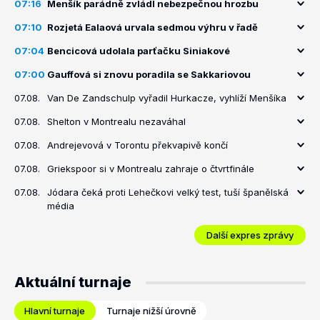
07:16
Menšík parádně zvládl nebezpečnou hrozbu
07:10
Rozjetá Ealaová urvala sedmou výhru v řadě
07:04
Bencicová udolala parťačku Siniakové
07:00
Gauffová si znovu poradila se Sakkariovou
07.08.
Van De Zandschulp vyřadil Hurkacze, vyhlíží Menšíka
07.08.
Shelton v Montrealu nezaváhal
07.08.
Andrejevová v Torontu překvapivě končí
07.08.
Griekspoor si v Montrealu zahraje o čtvrtfinále
07.08.
Jódara čeká proti Lehečkovi velký test, tuší španělská
média
Další expres zprávy
Aktuální turnaje
Hlavní turnaje
Turnaje nižší úrovně