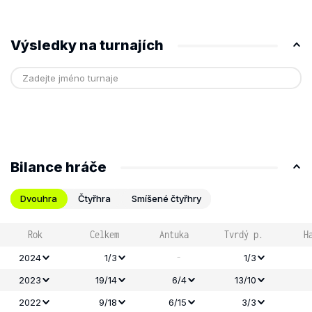
Výsledky na turnajích
Bilance hráče
Dvouhra
Čtyřhra
Smíšené čtyřhry
Rok
Celkem
Antuka
Tvrdý p.
H
-
2024
1/3
1/3
2023
19/14
6/4
13/10
2022
9/18
6/15
3/3