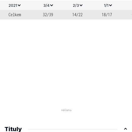
2021
3/4
2/3
1/1
Celkem
32/39
14/22
18/17
Tituly