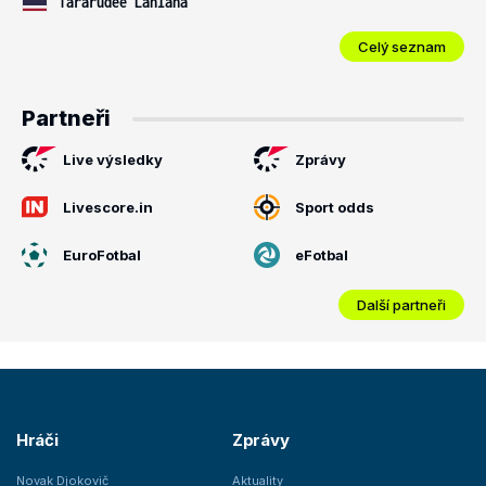
Tararudee Lanlana
Celý seznam
Partneři
Live výsledky
Zprávy
Livescore.in
Sport odds
EuroFotbal
eFotbal
Další partneři
Hráči
Zprávy
Novak Djokovič
Aktuality