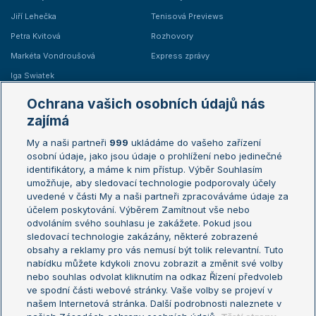
Jiří Lehečka
Tenisová Previews
Petra Kvitová
Rozhovory
Markéta Vondroušová
Express zprávy
Iga Swiatek
Marie Bouzková
Ochrana vašich osobních údajů nás
Žebříčky
Kalendář turnajů
zajímá
My a naši partneři
999
ukládáme do vašeho zařízení
Žebříček ATP (muži)
Australian Open
osobní údaje, jako jsou údaje o prohlížení nebo jedinečné
Žebříček WTA (ženy)
French Open
identifikátory, a máme k nim přístup. Výběr Souhlasím
umožňuje, aby sledovací technologie podporovaly účely
Sázkařský žebříček
Wimbledon
uvedené v části My a naši partneři zpracováváme údaje za
US Open
účelem poskytování. Výběrem Zamítnout vše nebo
odvoláním svého souhlasu je zakážete. Pokud jsou
Turnaj mistrů
sledovací technologie zakázány, některé zobrazené
Turnaj mistryň
obsahy a reklamy pro vás nemusí být tolik relevantní. Tuto
Aktualní trendy
nabídku můžete kdykoli znovu zobrazit a změnit své volby
nebo souhlas odvolat kliknutím na odkaz Řízení předvoleb
ve spodní části webové stránky. Vaše volby se projeví v
Fotbalové přestupy
našem Internetová stránka. Další podrobnosti naleznete v
Livesport Daily