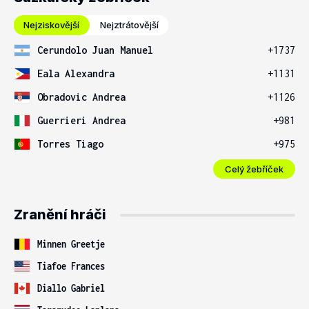
Nejziskovější
Nejztrátovější
Cerundolo Juan Manuel
+1737
Eala Alexandra
+1131
Obradovic Andrea
+1126
Guerrieri Andrea
+981
Torres Tiago
+975
Celý žebříček
Zranění hráči
Minnen Greetje
Tiafoe Frances
Diallo Gabriel