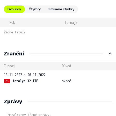
Dvouhry
Čtyřhry
Smíšené čtyřhry
Rok
Turnaje
Žádné tituly
Zranění
Turnaj
Důvod
13.11.2022 - 20.11.2022
Antalya 32 ITF
skreč
Zprávy
Nenalezeny žádné zprávy.