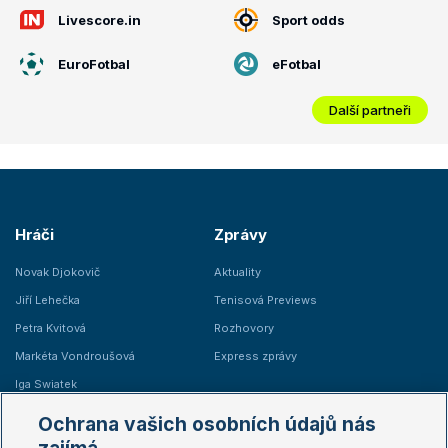
Livescore.in
Sport odds
EuroFotbal
eFotbal
Další partneři
Hráči
Zprávy
Novak Djokovič
Aktuality
Jiří Lehečka
Tenisová Previews
Petra Kvitová
Rozhovory
Markéta Vondroušová
Express zprávy
Iga Swiatek
Marie Bouzková
Ochrana vašich osobních údajů nás
Žebříčky
Kalendář turnajů