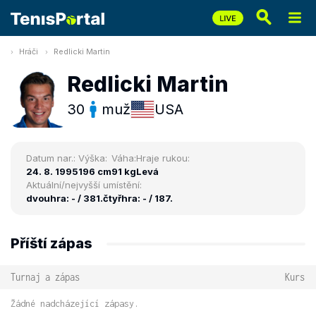
Hráči
Redlicki Martin
Redlicki Martin
30
muž
USA
Datum nar.:
Výška:
Váha:
Hraje rukou:
24. 8. 1995
196 cm
91 kg
Levá
Aktuální/nejvyšší umístění:
dvouhra: - / 381.
čtyřhra: - / 187.
Příští zápas
Turnaj a zápas
Kurs
Žádné nadcházející zápasy.