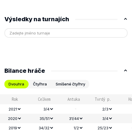
Výsledky na turnajích
Bilance hráče
Dvouhra
Čtyřhra
Smíšené čtyřhry
Rok
Celkem
Antuka
Tvrdý p.
H
-
2021
3/4
2/3
2020
35/51
31/44
3/4
2019
34/32
1/2
25/23