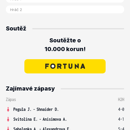
Soutěž
Soutěžte o
10.000 korun!
Zajímavé zápasy
Zápas
H2H
Pegula J.
-
Shnaider D.
4-0
Svitolina E.
-
Anisimova A.
4-1
Sabalenka A.
-
Alexandrova E.
5-4