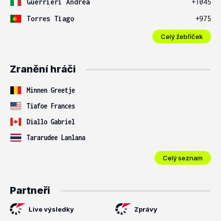
Guerrieri Andrea
+1045
Torres Tiago
+975
Celý žebříček
Zranění hráči
Minnen Greetje
Tiafoe Frances
Diallo Gabriel
Tararudee Lanlana
Celý seznam
Partneři
Live výsledky
Zprávy