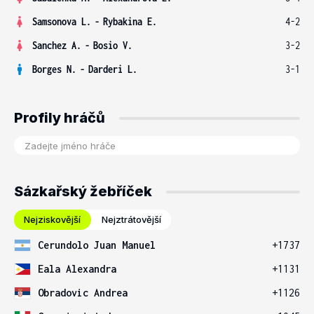
Samsonova L.
-
Rybakina E.
4-2
Sanchez A.
-
Bosio V.
3-2
Borges N.
-
Darderi L.
3-1
Profily hráčů
Sázkařský žebříček
Nejziskovější
Nejztrátovější
Cerundolo Juan Manuel
+1737
Eala Alexandra
+1131
Obradovic Andrea
+1126