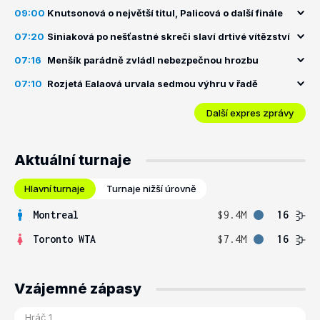
09:00
Knutsonová o největší titul, Palicová o další finále
07:20
Siniaková po nešťastné skreči slaví drtivé vítězství
07:16
Menšík parádně zvládl nebezpečnou hrozbu
07:10
Rozjetá Ealaová urvala sedmou výhru v řadě
Další expres zprávy
Aktuální turnaje
Hlavní turnaje
Turnaje nižší úrovně
Montreal
$9.4M
16
Toronto WTA
$7.4M
16
Vzájemné zápasy