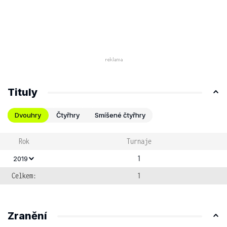
Tituly
Dvouhry
Čtyřhry
Smíšené čtyřhry
Rok
Turnaje
1
2019
Celkem:
1
Zranění