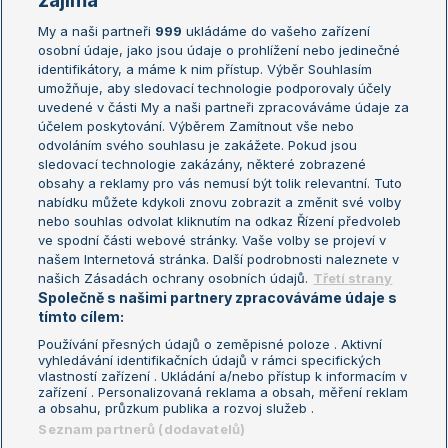
zajímá
My a naši partneři
999
ukládáme do vašeho zařízení
Žebříček ATP (muži)
Australian Open
osobní údaje, jako jsou údaje o prohlížení nebo jedinečné
Žebříček WTA (ženy)
French Open
identifikátory, a máme k nim přístup. Výběr Souhlasím
umožňuje, aby sledovací technologie podporovaly účely
Sázkařský žebříček
Wimbledon
uvedené v části My a naši partneři zpracováváme údaje za
US Open
účelem poskytování. Výběrem Zamítnout vše nebo
odvoláním svého souhlasu je zakážete. Pokud jsou
Turnaj mistrů
sledovací technologie zakázány, některé zobrazené
Turnaj mistryň
obsahy a reklamy pro vás nemusí být tolik relevantní. Tuto
Aktualní trendy
nabídku můžete kdykoli znovu zobrazit a změnit své volby
nebo souhlas odvolat kliknutím na odkaz Řízení předvoleb
ve spodní části webové stránky. Vaše volby se projeví v
Fotbalové přestupy
našem Internetová stránka. Další podrobnosti naleznete v
Livesport Daily
našich Zásadách ochrany osobních údajů.
Třetí strany
Společně s našimi partnery zpracováváme údaje s
LS Prague Open
tímto cílem:
Používání přesných údajů o zeměpisné poloze . Aktivní
vyhledávání identifikačních údajů v rámci specifických
vlastností zařízení . Ukládání a/nebo přístup k informacím v
Podmínky užití
Nastavení soukromí
zařízení . Personalizovaná reklama a obsah, měření reklam
GDPR a žurnalistika
Reklama
a obsahu, průzkum publika a rozvoj služeb .
Informace o zpracování osobních
Kontakt
Seznam partnerů (dodavatelů)
údajů
Tiráž