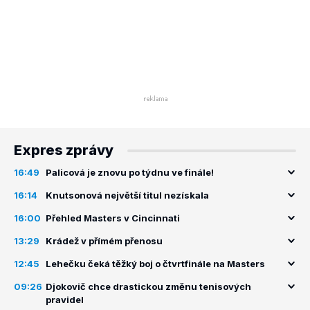
Expres zprávy
16:49
Palicová je znovu po týdnu ve finále!
16:14
Knutsonová největší titul nezískala
16:00
Přehled Masters v Cincinnati
13:29
Krádež v přímém přenosu
12:45
Lehečku čeká těžký boj o čtvrtfinále na Masters
09:26
Djokovič chce drastickou změnu tenisových
pravidel