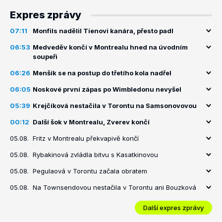
Expres zprávy
07:11
Monfils nadělil Tienovi kanára, přesto padl
06:53
Medveděv končí v Montrealu hned na úvodním
soupeři
06:26
Menšík se na postup do třetího kola nadřel
06:05
Noskové první zápas po Wimbledonu nevyšel
05:39
Krejčíková nestačila v Torontu na Samsonovovou
00:12
Další šok v Montrealu, Zverev končí
05.08.
Fritz v Montrealu překvapivě končí
05.08.
Rybakinová zvládla bitvu s Kasatkinovou
05.08.
Pegulaová v Torontu začala obratem
05.08.
Na Townsendovou nestačila v Torontu ani Bouzková
Další expres zprávy