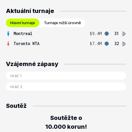
Aktuální turnaje
Hlavní turnaje
Turnaje nižší úrovně
Montreal
$9.4M
31
Toronto WTA
$7.4M
32
Vzájemné zápasy
Soutěž
Soutěžte o
10.000 korun!