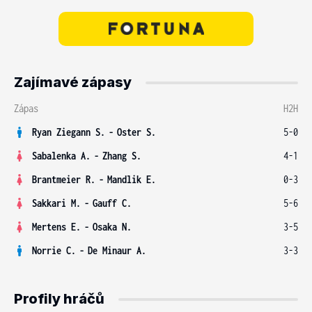
Zajímavé zápasy
Zápas
H2H
Ryan Ziegann S.
-
Oster S.
5-0
Sabalenka A.
-
Zhang S.
4-1
Brantmeier R.
-
Mandlik E.
0-3
Sakkari M.
-
Gauff C.
5-6
Mertens E.
-
Osaka N.
3-5
Norrie C.
-
De Minaur A.
3-3
Profily hráčů