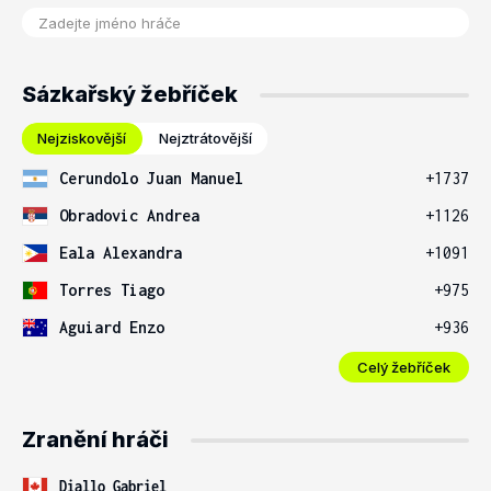
Sázkařský žebříček
Nejziskovější
Nejztrátovější
Cerundolo Juan Manuel
+1737
Obradovic Andrea
+1126
Eala Alexandra
+1091
Torres Tiago
+975
Aguiard Enzo
+936
Celý žebříček
Zranění hráči
Diallo Gabriel