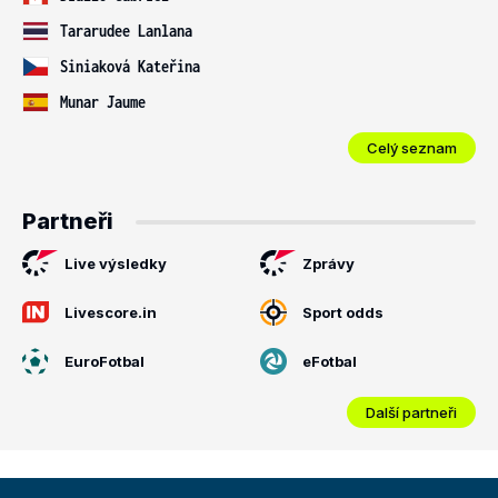
Tararudee Lanlana
Siniaková Kateřina
Munar Jaume
Celý seznam
Partneři
Live výsledky
Zprávy
Livescore.in
Sport odds
EuroFotbal
eFotbal
Další partneři