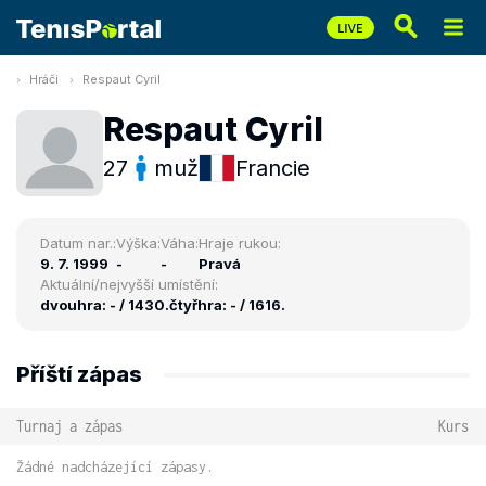
Hráči
Respaut Cyril
Respaut Cyril
27
muž
Francie
Datum nar.:
Výška:
Váha:
Hraje rukou:
9. 7. 1999
-
-
Pravá
Aktuální/nejvyšší umístění:
dvouhra: - / 1430.
čtyřhra: - / 1616.
Příští zápas
Turnaj a zápas
Kurs
Žádné nadcházející zápasy.