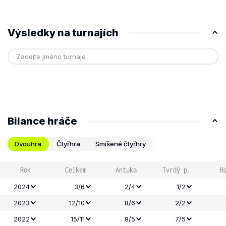
Výsledky na turnajích
Bilance hráče
Dvouhra
Čtyřhra
Smíšené čtyřhry
Rok
Celkem
Antuka
Tvrdý p.
H
2024
3/6
2/4
1/2
2023
12/10
8/6
2/2
2022
15/11
8/5
7/5