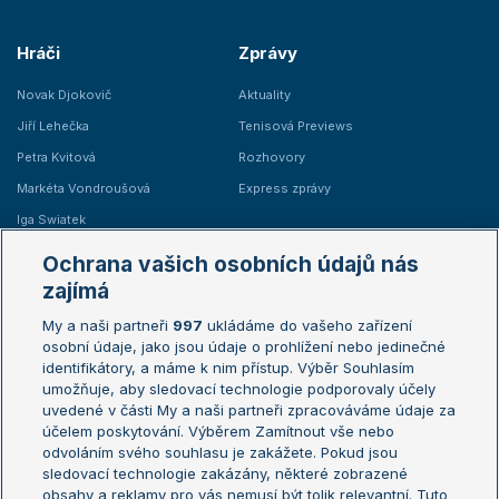
Hráči
Zprávy
Novak Djokovič
Aktuality
Jiří Lehečka
Tenisová Previews
Petra Kvitová
Rozhovory
Markéta Vondroušová
Express zprávy
Iga Swiatek
Marie Bouzková
Ochrana vašich osobních údajů nás
Žebříčky
Kalendář turnajů
zajímá
My a naši partneři
997
ukládáme do vašeho zařízení
Žebříček ATP (muži)
Australian Open
osobní údaje, jako jsou údaje o prohlížení nebo jedinečné
Žebříček WTA (ženy)
French Open
identifikátory, a máme k nim přístup. Výběr Souhlasím
umožňuje, aby sledovací technologie podporovaly účely
Sázkařský žebříček
Wimbledon
uvedené v části My a naši partneři zpracováváme údaje za
US Open
účelem poskytování. Výběrem Zamítnout vše nebo
odvoláním svého souhlasu je zakážete. Pokud jsou
Turnaj mistrů
sledovací technologie zakázány, některé zobrazené
Turnaj mistryň
obsahy a reklamy pro vás nemusí být tolik relevantní. Tuto