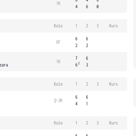
1K
4
6
0
Kolo
1
2
3
Kurs
6
6
OF
2
2
7
6
1K
2
zara
6
3
Kolo
1
2
3
Kurs
6
6
Q-2K
4
1
Kolo
1
2
3
Kurs
6
6