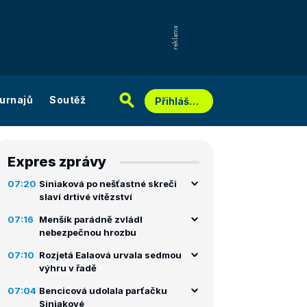
urnajů
Soutěž
Přihlášení
Expres zprávy
07:20
Siniaková po nešťastné skreči
slaví drtivé vítězství
07:16
Menšík parádně zvládl
nebezpečnou hrozbu
07:10
Rozjetá Ealaová urvala sedmou
výhru v řadě
07:04
Bencicová udolala parťačku
Siniakové