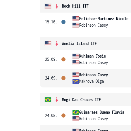
Rock Hill ITF
Melichar-Martinez Nicole
15.10.
Robinson Casey
Amelia Island ITF
Kuhlman Josie
25.09.
Robinson Casey
Robinson Casey
24.09.
Makhova Olga
Mogi Das Cruzes ITF
Guimaraes Bueno Flavia
24.08.
Robinson Casey
Robinson Casey