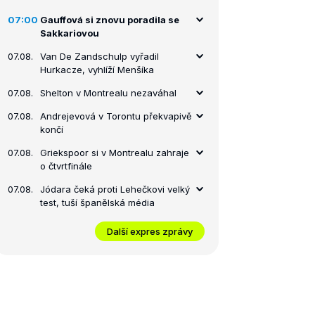
07:00
Gauffová si znovu poradila se
Sakkariovou
07.08.
Van De Zandschulp vyřadil
Hurkacze, vyhlíží Menšíka
07.08.
Shelton v Montrealu nezaváhal
07.08.
Andrejevová v Torontu překvapivě
končí
07.08.
Griekspoor si v Montrealu zahraje
o čtvrtfinále
07.08.
Jódara čeká proti Lehečkovi velký
test, tuší španělská média
Další expres zprávy