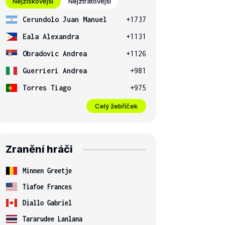
Nejziskovější
Nejztrátovější
Cerundolo Juan Manuel
+1737
Eala Alexandra
+1131
Obradovic Andrea
+1126
Guerrieri Andrea
+981
Torres Tiago
+975
Celý žebříček
Zranění hráči
Minnen Greetje
Tiafoe Frances
Diallo Gabriel
Tararudee Lanlana