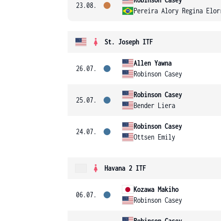
23.08.
Pereira Alory Regina Elor
St. Joseph ITF
Allen Yawna
26.07.
Robinson Casey
Robinson Casey
25.07.
Bender Liera
Robinson Casey
24.07.
Ottsen Emily
Havana 2 ITF
Kozawa Makiho
06.07.
Robinson Casey
Robinson Casey