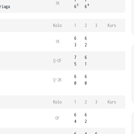
1K
5
4
riaga
6
6
Kolo
1
2
3
Kurs
6
6
1K
3
2
7
6
Q-OF
5
1
6
6
Q-2K
0
0
Kolo
1
2
3
Kurs
6
6
OF
4
2
6
4
6