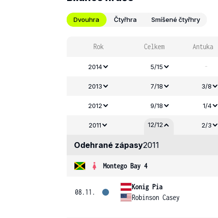
Dvouhra
Čtyřhra
Smíšené čtyřhry
Rok
Celkem
Antuka
-
2014
5/15
2013
7/18
3/8
2012
9/18
1/4
12/12
2011
2/3
Odehrané zápasy
2011
Montego Bay 4
Konig Pia
08.11.
Robinson Casey