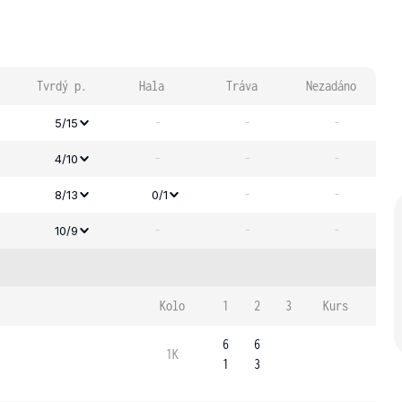
Tvrdý p.
Hala
Tráva
Nezadáno
-
-
-
5/15
-
-
-
4/10
-
-
8/13
0/1
-
-
-
10/9
Kolo
1
2
3
Kurs
6
6
1K
1
3