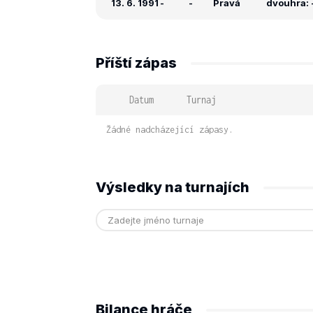
13. 6. 1991
-
-
Pravá
dvouhra: -
Příští zápas
Datum
Turnaj
Žádné nadcházející zápasy.
Výsledky na turnajích
Bilance hráče