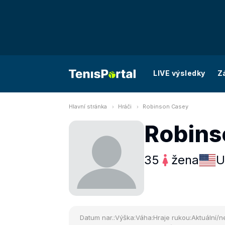
LIVE výsledky
Z
Hlavní stránka
Hráči
Robinson Casey
Robins
35
žena
U
Datum nar.:
Výška:
Váha:
Hraje rukou:
Aktuální/ne