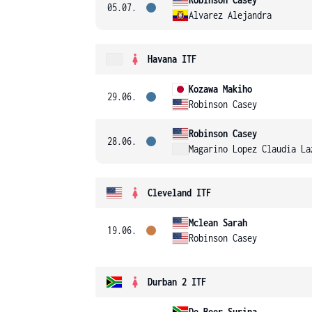
05.07.
Alvarez Alejandra
Havana ITF
Kozawa Makiho
29.06.
Robinson Casey
Robinson Casey
28.06.
Magarino Lopez Claudia La
Cleveland ITF
Mclean Sarah
19.06.
Robinson Casey
Durban 2 ITF
De Beer Surina