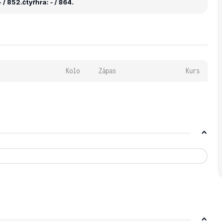
 / 852.
čtyřhra: - / 864.
Kolo
Zápas
Kurs