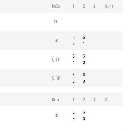
Kolo
1
2
3
Kurs
OF
6
6
1K
2
1
6
6
Q-OF
4
0
6
6
Q-1K
2
0
Kolo
1
2
3
Kurs
6
6
1K
0
0