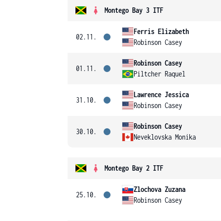
Montego Bay 3 ITF
Ferris Elizabeth
02.11.
Robinson Casey
Robinson Casey
01.11.
Piltcher Raquel
Lawrence Jessica
31.10.
Robinson Casey
Robinson Casey
30.10.
Neveklovska Monika
Montego Bay 2 ITF
Zlochova Zuzana
25.10.
Robinson Casey