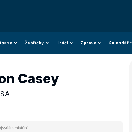
ápasy
Žebříčky
Hráči
Zprávy
Kalendář t
on Casey
SA
jvyšší umístění: