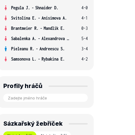
Pegula J.
-
Shnaider D.
4-0
Svitolina E.
-
Anisimova A.
4-1
Brantmeier R.
-
Mandlik E.
0-3
Sabalenka A.
-
Alexandrova E.
5-4
Pieleanu R.
-
Andreescu S.
3-4
Samsonova L.
-
Rybakina E.
4-2
Profily hráčů
Sázkařský žebříček