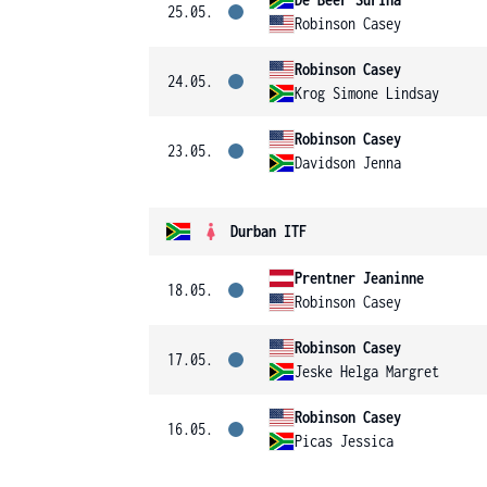
25.05.
Robinson Casey
Robinson Casey
24.05.
Krog Simone Lindsay
Robinson Casey
23.05.
Davidson Jenna
Durban ITF
Prentner Jeaninne
18.05.
Robinson Casey
Robinson Casey
17.05.
Jeske Helga Margret
Robinson Casey
16.05.
Picas Jessica