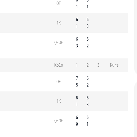
OF
1
1
6
6
1K
1
3
6
6
Q-OF
3
2
Kolo
1
2
3
Kurs
7
6
OF
5
2
6
6
1K
1
3
6
6
Q-OF
0
1