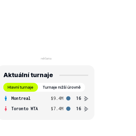
Aktuální turnaje
Hlavní turnaje
Turnaje nižší úrovně
Montreal
$9.4M
16
Toronto WTA
$7.4M
16