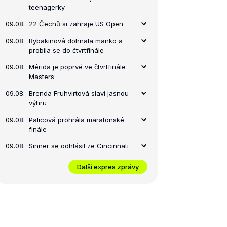
teenagerky
09.08.
22 Čechů si zahraje US Open
09.08.
Rybakinová dohnala manko a
probila se do čtvrtfinále
09.08.
Mérida je poprvé ve čtvrtfinále
Masters
09.08.
Brenda Fruhvirtová slaví jasnou
výhru
09.08.
Palicová prohrála maratonské
finále
09.08.
Sinner se odhlásil ze Cincinnati
Další expres zprávy