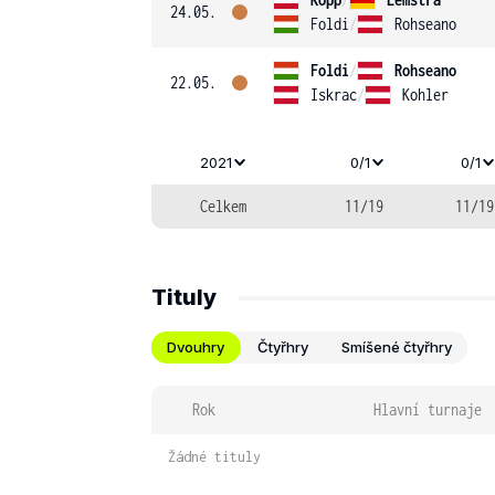
24.05.
Foldi
/
Rohseano
Foldi
/
Rohseano
22.05.
Iskrac
/
Kohler
2021
0/1
0/1
Celkem
11/19
11/19
Tituly
Dvouhry
Čtyřhry
Smíšené čtyřhry
Rok
Hlavní turnaje
Žádné tituly