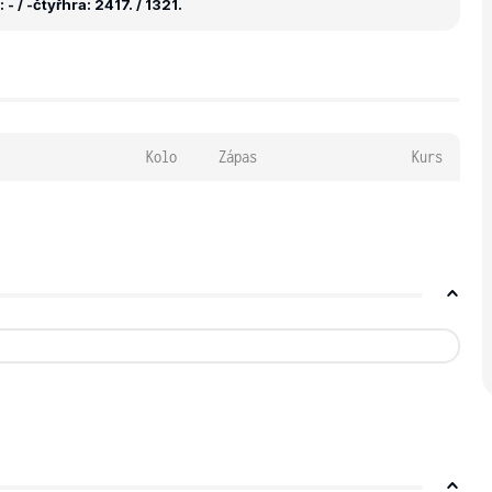
- / -
čtyřhra: 2417. / 1321.
Kolo
Zápas
Kurs