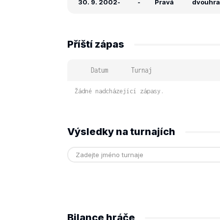
30. 9. 2002
-
-
Pravá
dvouhra: 
Příští zápas
Datum
Turnaj
Žádné nadcházející zápasy.
Výsledky na turnajích
Bilance hráče