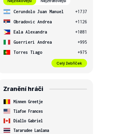
Nejziskovější
Nejztrátovější
Cerundolo Juan Manuel
+1737
Obradovic Andrea
+1126
Eala Alexandra
+1081
Guerrieri Andrea
+995
Torres Tiago
+975
Celý žebříček
Zranění hráči
Minnen Greetje
Tiafoe Frances
Diallo Gabriel
Tararudee Lanlana