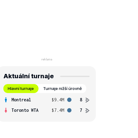
Aktuální turnaje
Hlavní turnaje
Turnaje nižší úrovně
Montreal
$9.4M
8
Toronto WTA
$7.4M
7