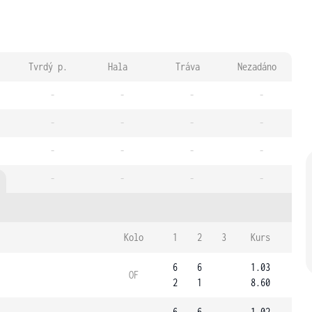
Tvrdý p.
Hala
Tráva
Nezadáno
-
-
-
-
-
-
-
-
-
-
-
-
-
-
-
-
Kolo
1
2
3
Kurs
6
6
1.03
OF
2
1
8.60
6
6
1.02