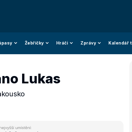
ápasy
Žebříčky
Hráči
Zprávy
Kalendář t
no Lukas
akousko
nejvyšší umístění: