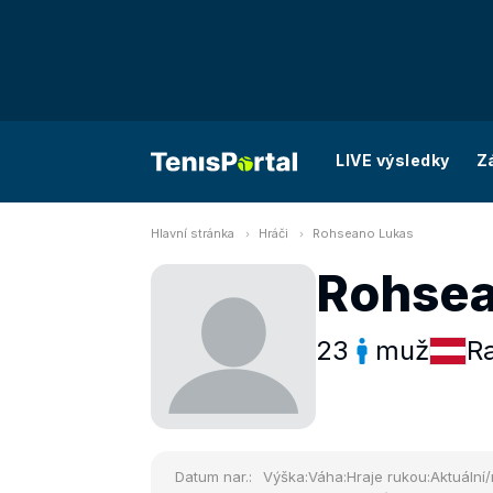
LIVE výsledky
Z
Hlavní stránka
Hráči
Rohseano Lukas
Rohsea
23
muž
R
Datum nar.:
Výška:
Váha:
Hraje rukou:
Aktuální/