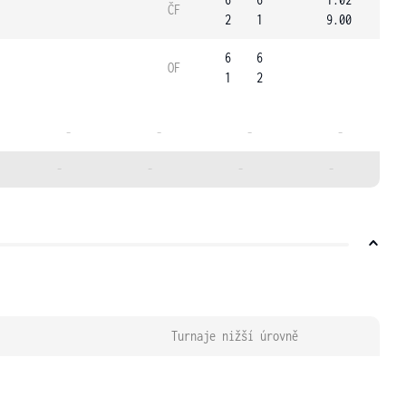
ČF
2
1
9.00
6
6
OF
1
2
-
-
-
-
-
-
-
-
Turnaje nižší úrovně