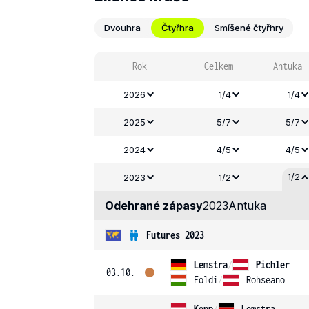
Dvouhra
Čtyřhra
Smíšené čtyřhry
Rok
Celkem
Antuka
2026
1/4
1/4
2025
5/7
5/7
2024
4/5
4/5
1/2
2023
1/2
Odehrané zápasy
2023
Antuka
Futures 2023
Lemstra
/
Pichler
03.10.
Foldi
/
Rohseano
Kopp
/
Lemstra