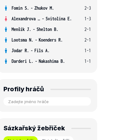
Fomin S.
-
Zhukov M.
2-3
Alexandrova E.
-
Svitolina E.
1-3
Menšík J.
-
Shelton B.
2-1
Lootsma N.
-
Koenders R.
2-1
Jodar R.
-
Fils A.
1-1
Darderi L.
-
Nakashima B.
1-1
Profily hráčů
Sázkařský žebříček