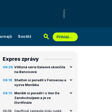
urnajů
Soutěž
Přihlášení
Expres zprávy
06:26
Vítězná série Ealaové skončila
na Bencicové
06:18
Shelton si poradil s Fonsecou a
vyzve Menšíka
06:13
Menšík si poradil i s Van De
Zandschulpem a je ve
čtvrtfinále
09.08.
Gauffová zastavila jízdu ruské