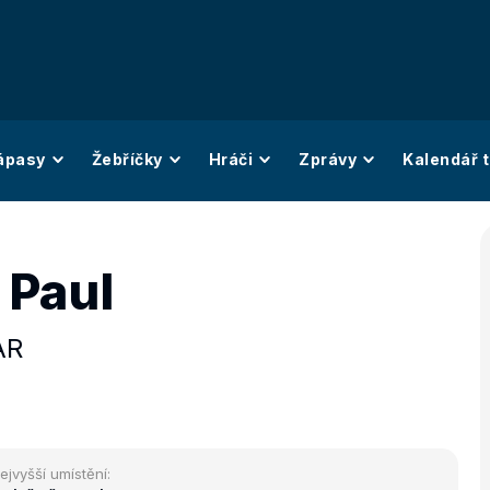
ápasy
Žebříčky
Hráči
Zprávy
Kalendář t
 Paul
AR
ejvyšší umístění: