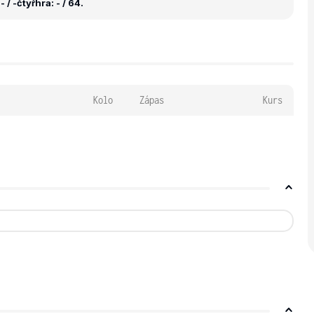
 / -
čtyřhra: - / 64.
Kolo
Zápas
Kurs