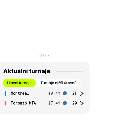
Aktuální turnaje
Hlavní turnaje
Turnaje nižší úrovně
Montreal
$9.4M
21
Toronto WTA
$7.4M
20