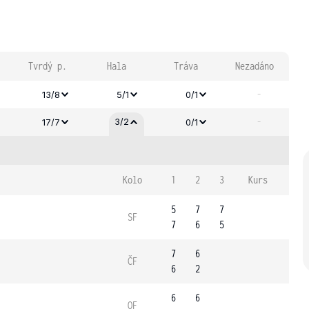
Tvrdý p.
Hala
Tráva
Nezadáno
-
13/8
5/1
0/1
-
3/2
17/7
0/1
Kolo
1
2
3
Kurs
5
7
7
SF
7
6
5
7
6
ČF
6
2
6
6
OF