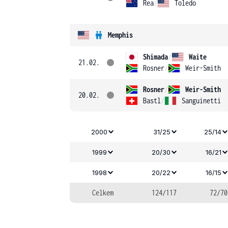
Rea
/
Toledo
Memphis
Shimada
/
Waite
21.02.
Rosner
/
Weir-Smith
Rosner
/
Weir-Smith
20.02.
Bastl
/
Sanguinetti
2000
31/25
25/14
1999
20/30
16/21
1998
20/22
16/15
Celkem
124/117
72/70