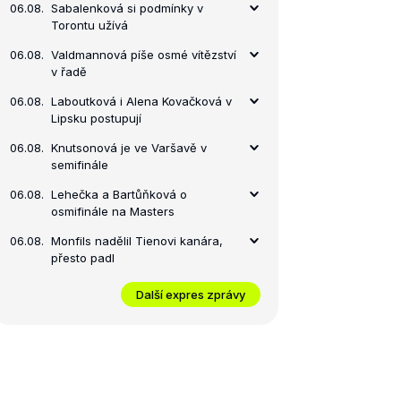
06.08.
Sabalenková si podmínky v
Torontu užívá
06.08.
Valdmannová píše osmé vítězství
v řadě
06.08.
Laboutková i Alena Kovačková v
Lipsku postupují
06.08.
Knutsonová je ve Varšavě v
semifinále
06.08.
Lehečka a Bartůňková o
osmifinále na Masters
06.08.
Monfils nadělil Tienovi kanára,
přesto padl
Další expres zprávy