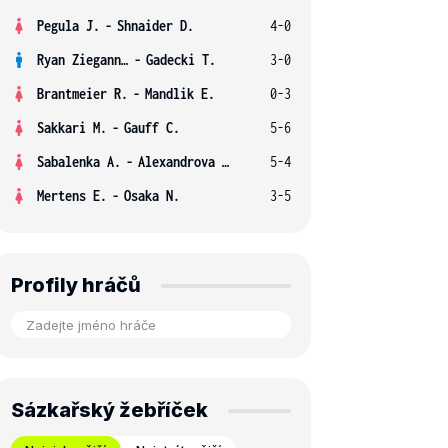
Pegula J.
-
Shnaider D.
4-0
Ryan Ziegann S.
-
Gadecki T.
3-0
Brantmeier R.
-
Mandlik E.
0-3
Sakkari M.
-
Gauff C.
5-6
Sabalenka A.
-
Alexandrova E.
5-4
Mertens E.
-
Osaka N.
3-5
Profily hráčů
Sázkařský žebříček