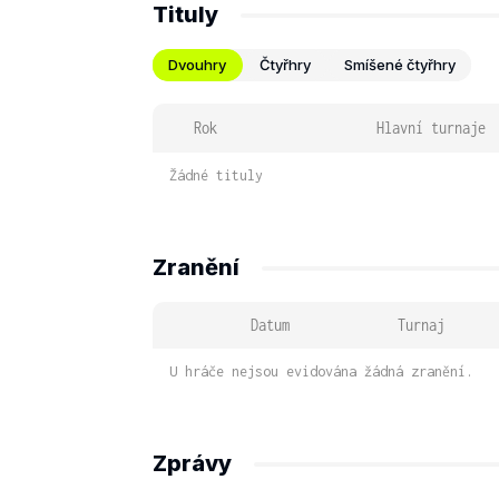
Tituly
Dvouhry
Čtyřhry
Smíšené čtyřhry
Rok
Hlavní turnaje
Žádné tituly
Zranění
Datum
Turnaj
U hráče nejsou evidována žádná zranění.
Zprávy