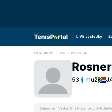
LIVE výsledky
Z
Hlavní stránka
Hráči
Rosner Paul
Rosner
53
muž
J
Datum nar.:
Výška:
Váha:
Hraje rukou:
Aktuální/n