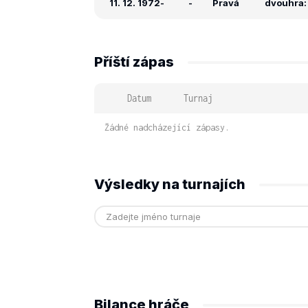
11. 12. 1972
-
-
Pravá
dvouhra: -
Příští zápas
Datum
Turnaj
Žádné nadcházející zápasy.
Výsledky na turnajích
Bilance hráče