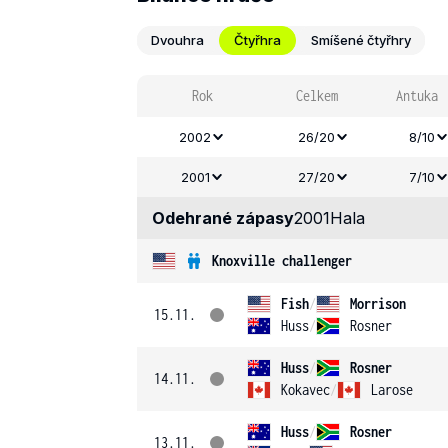
Dvouhra
Čtyřhra
Smíšené čtyřhry
Rok
Celkem
Antuka
2002
26/20
8/10
2001
27/20
7/10
Odehrané zápasy
2001
Hala
Knoxville challenger
Fish
/
Morrison
15.11.
Huss
/
Rosner
Huss
/
Rosner
14.11.
Kokavec
/
Larose
Huss
/
Rosner
13.11.