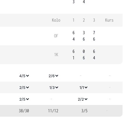
3
4
Kolo
1
2
3
Kurs
6
3
7
OF
4
6
6
6
0
6
1K
1
6
4
-
-
4/5
2/6
-
2/5
1/3
1/1
-
-
2/5
2/2
38/30
11/12
3/5
-