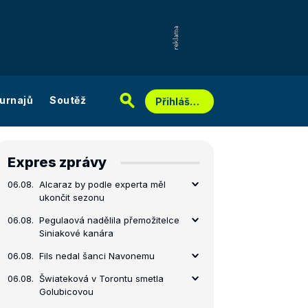
urnajů
Soutěž
Přihlášení
Expres zprávy
06.08.
Alcaraz by podle experta měl
ukončit sezonu
06.08.
Pegulaová nadělila přemožitelce
Siniakové kanára
06.08.
Fils nedal šanci Navonemu
06.08.
Šwiateková v Torontu smetla
Golubicovou