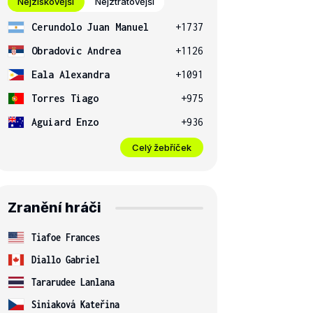
Nejziskovější
Nejztrátovější
Cerundolo Juan Manuel
+1737
Obradovic Andrea
+1126
Eala Alexandra
+1091
Torres Tiago
+975
Aguiard Enzo
+936
Celý žebříček
Zranění hráči
Tiafoe Frances
Diallo Gabriel
Tararudee Lanlana
Siniaková Kateřina