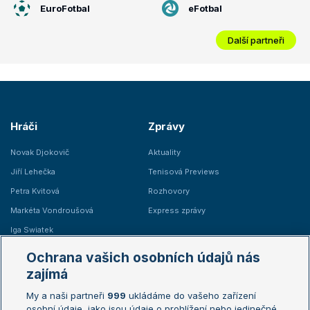
EuroFotbal
eFotbal
Další partneři
Hráči
Zprávy
Novak Djokovič
Aktuality
Jiří Lehečka
Tenisová Previews
Petra Kvitová
Rozhovory
Markéta Vondroušová
Express zprávy
Iga Swiatek
Marie Bouzková
Ochrana vašich osobních údajů nás
Žebříčky
Kalendář turnajů
zajímá
My a naši partneři
999
ukládáme do vašeho zařízení
Žebříček ATP (muži)
Australian Open
osobní údaje, jako jsou údaje o prohlížení nebo jedinečné