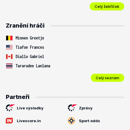
Celý žebříček
Zranění hráči
Minnen Greetje
Tiafoe Frances
Diallo Gabriel
Tararudee Lanlana
Celý seznam
Partneři
Live výsledky
Zprávy
Livescore.in
Sport odds