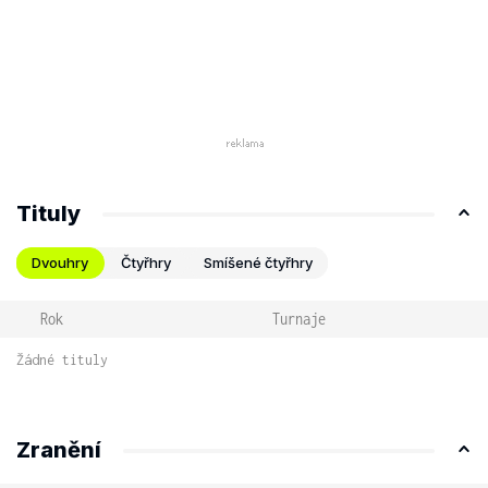
Tituly
Dvouhry
Čtyřhry
Smíšené čtyřhry
Rok
Turnaje
Žádné tituly
Zranění