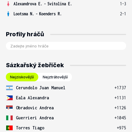
Alexandrova E.
-
Svitolina E.
1-3
Lootsma N.
-
Koenders R.
2-1
Profily hráčů
Sázkařský žebříček
Nejziskovější
Nejztrátovější
Cerundolo Juan Manuel
+1737
Eala Alexandra
+1131
Obradovic Andrea
+1126
Guerrieri Andrea
+1045
Torres Tiago
+975