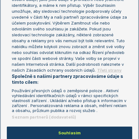
Žebříček WTA (ženy)
French Open
identifikátory, a máme k nim přístup. Výběr Souhlasím
umožňuje, aby sledovací technologie podporovaly účely
Sázkařský žebříček
Wimbledon
uvedené v části My a naši partneři zpracováváme údaje za
US Open
účelem poskytování. Výběrem Zamítnout vše nebo
odvoláním svého souhlasu je zakážete. Pokud jsou
Turnaj mistrů
sledovací technologie zakázány, některé zobrazené
Turnaj mistryň
obsahy a reklamy pro vás nemusí být tolik relevantní. Tuto
Aktualní trendy
nabídku můžete kdykoli znovu zobrazit a změnit své volby
nebo souhlas odvolat kliknutím na odkaz Řízení předvoleb
ve spodní části webové stránky. Vaše volby se projeví v
Fotbalové přestupy
našem Internetová stránka. Další podrobnosti naleznete v
Livesport Daily
našich Zásadách ochrany osobních údajů.
Třetí strany
Společně s našimi partnery zpracováváme údaje s
LS Prague Open
tímto cílem:
Používání přesných údajů o zeměpisné poloze . Aktivní
vyhledávání identifikačních údajů v rámci specifických
vlastností zařízení . Ukládání a/nebo přístup k informacím v
Podmínky užití
Nastavení soukromí
zařízení . Personalizovaná reklama a obsah, měření reklam
GDPR a žurnalistika
Reklama
a obsahu, průzkum publika a rozvoj služeb .
Informace o zpracování osobních
Kontakt
Seznam partnerů (dodavatelů)
údajů
Tiráž
Souhlasím