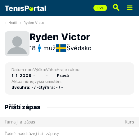
Hráči
Ryden Victor
Ryden Victor
18
muž
Švédsko
Datum nar.:
Výška:
Váha:
Hraje rukou:
1. 1. 2008
-
-
Pravá
Aktuální/nejvyšší umístění:
dvouhra: - / -
čtyřhra: - / -
Příští zápas
Turnaj a zápas
Kurs
Žádné nadcházející zápasy.