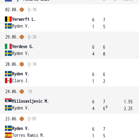
02.08.
Q-1K
Verwerft L.
6
7
Ryden V.
1
5
29.06.
Q-2K
Verdese G.
6
6
Ryden V.
4
0
28.06.
Q-1K
Ryden V.
6
6
Claro J.
1
2
24.06.
1K
Miilosavljevic M.
6
7
1.55
0
Ryden V.
4
6
2.25
23.06.
Q-OF
Ryden V.
6
7
Torres Ramis M.
1
5