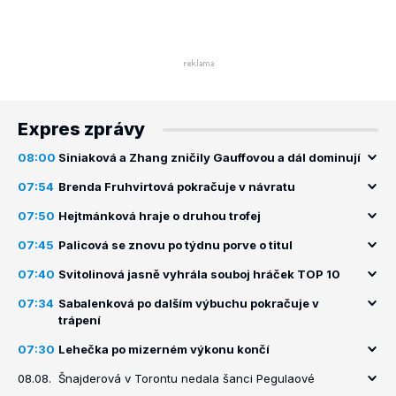
Expres zprávy
08:00
Siniaková a Zhang zničily Gauffovou a dál dominují
07:54
Brenda Fruhvirtová pokračuje v návratu
07:50
Hejtmánková hraje o druhou trofej
07:45
Palicová se znovu po týdnu porve o titul
07:40
Svitolinová jasně vyhrála souboj hráček TOP 10
07:34
Sabalenková po dalším výbuchu pokračuje v
trápení
07:30
Lehečka po mizerném výkonu končí
08.08.
Šnajderová v Torontu nedala šanci Pegulaové