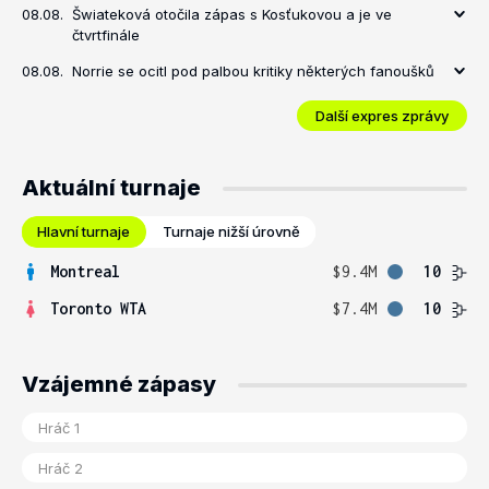
08.08.
Šwiateková otočila zápas s Kosťukovou a je ve
čtvrtfinále
08.08.
Norrie se ocitl pod palbou kritiky některých fanoušků
Další expres zprávy
Aktuální turnaje
Hlavní turnaje
Turnaje nižší úrovně
Montreal
$9.4M
10
Toronto WTA
$7.4M
10
Vzájemné zápasy