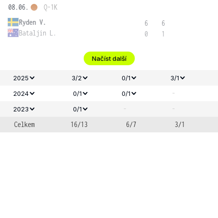
08.06.
Q-1K
Ryden V.
6
6
Bataljin L.
0
1
Načíst další
2025
3/2
0/1
3/1
-
2024
0/1
0/1
-
-
2023
0/1
Celkem
16/13
6/7
3/1