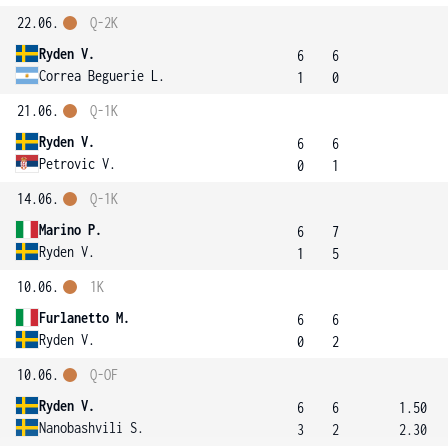
22.06.
Q-2K
Ryden V.
6
6
Correa Beguerie L.
1
0
21.06.
Q-1K
Ryden V.
6
6
Petrovic V.
0
1
14.06.
Q-1K
Marino P.
6
7
Ryden V.
1
5
10.06.
1K
Furlanetto M.
6
6
Ryden V.
0
2
10.06.
Q-OF
Ryden V.
6
6
1.50
Nanobashvili S.
3
2
2.30