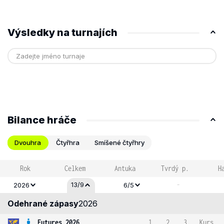
Výsledky na turnajích
Bilance hráče
Dvouhra
Čtyřhra
Smíšené čtyřhry
Rok
Celkem
Antuka
Tvrdý p.
H
-
13/9
2026
6/5
Odehrané zápasy
2026
Futures 2026
1
2
3
Kurs