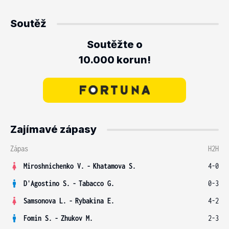
Soutěž
Soutěžte o
10.000 korun!
Zajímavé zápasy
Zápas
H2H
Miroshnichenko V.
-
Khatamova S.
4-0
D'Agostino S.
-
Tabacco G.
0-3
Samsonova L.
-
Rybakina E.
4-2
Fomin S.
-
Zhukov M.
2-3