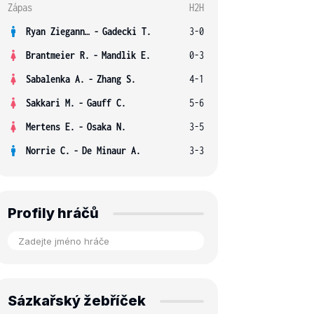
Zápas
H2H
Ryan Ziegann S.
-
Gadecki T.
3-0
Brantmeier R.
-
Mandlik E.
0-3
Sabalenka A.
-
Zhang S.
4-1
Sakkari M.
-
Gauff C.
5-6
Mertens E.
-
Osaka N.
3-5
Norrie C.
-
De Minaur A.
3-3
Profily hráčů
Sázkařský žebříček