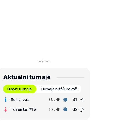
Aktuální turnaje
Hlavní turnaje
Turnaje nižší úrovně
Montreal
$9.4M
31
Toronto WTA
$7.4M
32