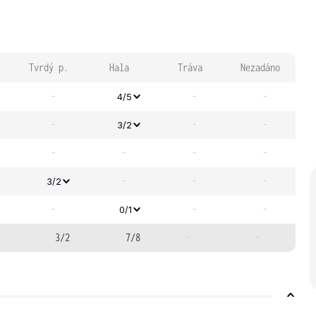
Tvrdý p.
Hala
Tráva
Nezadáno
-
-
-
4/5
-
-
-
3/2
-
-
-
-
-
-
-
3/2
-
-
-
0/1
3/2
7/8
-
-