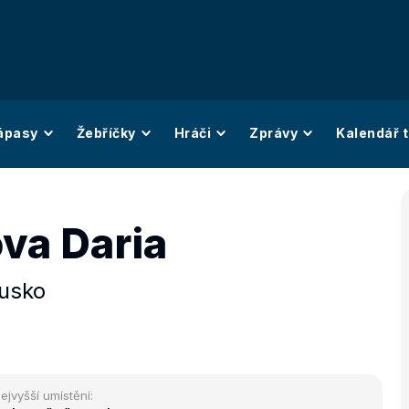
ápasy
Žebříčky
Hráči
Zprávy
Kalendář t
va Daria
usko
ejvyšší umístění: