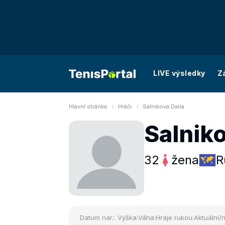
LIVE výsledky
Z
Hlavní stránka
Hráči
Salnikova Daria
Salniko
32
žena
R
Datum nar.:
Výška:
Váha:
Hraje rukou:
Aktuální/n