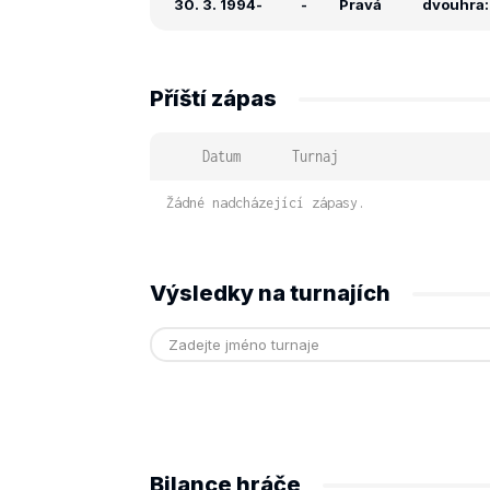
30. 3. 1994
-
-
Pravá
dvouhra: 
Příští zápas
Datum
Turnaj
Žádné nadcházející zápasy.
Výsledky na turnajích
Bilance hráče