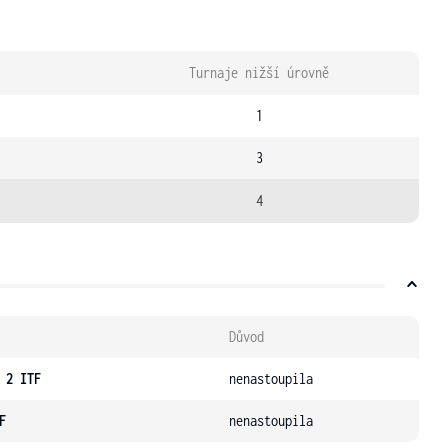
Turnaje nižší úrovně
1
3
4
Důvod
 2 ITF
nenastoupila
F
nenastoupila