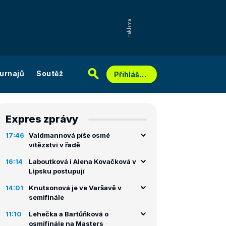
urnajů
Soutěž
Přihlášení
Expres zprávy
17:46
Valdmannová píše osmé
vítězství v řadě
16:14
Laboutková i Alena Kovačková v
Lipsku postupují
14:01
Knutsonová je ve Varšavě v
semifinále
11:10
Lehečka a Bartůňková o
osmifinále na Masters