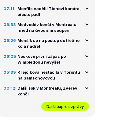
07:11
Monfils nadělil Tienovi kanára,
přesto padl
06:53
Medveděv končí v Montrealu
hned na úvodním soupeři
06:26
Menšík se na postup do třetího
kola nadřel
06:05
Noskové první zápas po
Wimbledonu nevyšel
05:39
Krejčíková nestačila v Torontu
na Samsonovovou
00:12
Další šok v Montrealu, Zverev
končí
Další expres zprávy