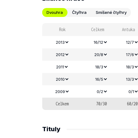
Dvouhra
Čtyřhra
Smíšené čtyřhry
Rok
Celkem
Antuka
2013
16/12
12/7
2012
20/8
17/6
2011
18/3
18/3
2010
16/5
13/3
2009
0/2
0/1
Celkem
70/30
60/20
Tituly