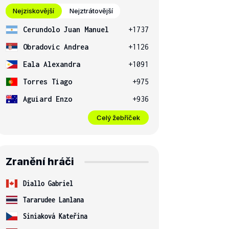
Nejziskovější
Nejztrátovější
Cerundolo Juan Manuel
+1737
Obradovic Andrea
+1126
Eala Alexandra
+1091
Torres Tiago
+975
Aguiard Enzo
+936
Celý žebříček
Zranění hráči
Diallo Gabriel
Tararudee Lanlana
Siniaková Kateřina