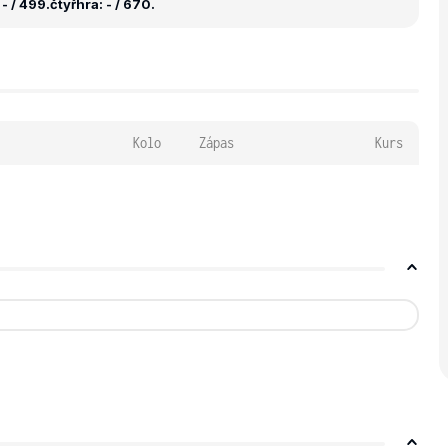
- / 499.
čtyřhra: - / 670.
Kolo
Zápas
Kurs