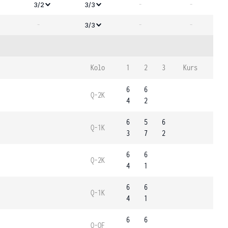
-
-
3/2
3/3
-
-
-
3/3
Kolo
1
2
3
Kurs
6
6
Q-2K
4
2
6
5
6
Q-1K
3
7
2
6
6
Q-2K
4
1
6
6
Q-1K
4
1
6
6
Q-OF