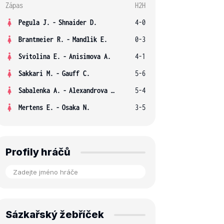
Zápas
H2H
Pegula J.
-
Shnaider D.
4-0
Brantmeier R.
-
Mandlik E.
0-3
Svitolina E.
-
Anisimova A.
4-1
Sakkari M.
-
Gauff C.
5-6
Sabalenka A.
-
Alexandrova E.
5-4
Mertens E.
-
Osaka N.
3-5
Profily hráčů
Sázkařský žebříček