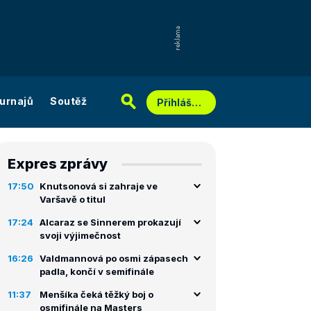
urnajů
Soutěž
Přihlášení
Expres zprávy
17:50
Knutsonová si zahraje ve
Varšavě o titul
17:24
Alcaraz se Sinnerem prokazují
svoji výjimečnost
16:26
Valdmannová po osmi zápasech
padla, končí v semifinále
11:37
Menšíka čeká těžký boj o
osmifinále na Masters