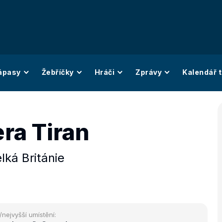
ápasy
Žebříčky
Hráči
Zprávy
Kalendář t
ra Tiran
lká Británie
/nejvyšší umístění: