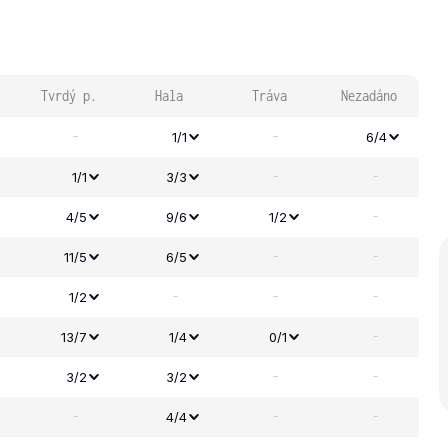
Tvrdý p.
Hala
Tráva
Nezadáno
-
-
1/1
6/4
-
-
1/1
3/3
-
4/5
9/6
1/2
-
-
11/5
6/5
-
-
-
1/2
-
13/7
1/4
0/1
-
-
3/2
3/2
-
-
-
4/4