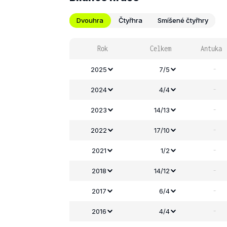
Dvouhra
Čtyřhra
Smíšené čtyřhry
Rok
Celkem
Antuka
-
2025
7/5
-
2024
4/4
-
2023
14/13
-
2022
17/10
-
2021
1/2
-
2018
14/12
-
2017
6/4
-
2016
4/4