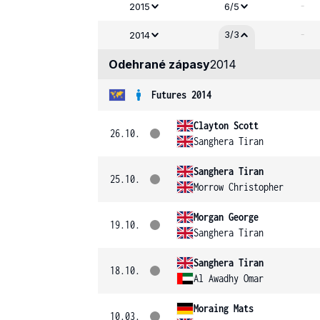
-
2015
6/5
-
3/3
2014
Odehrané zápasy
2014
Futures 2014
Clayton Scott
26.10.
Sanghera Tiran
Sanghera Tiran
25.10.
Morrow Christopher
Morgan George
19.10.
Sanghera Tiran
Sanghera Tiran
18.10.
Al Awadhy Omar
Moraing Mats
10.03.