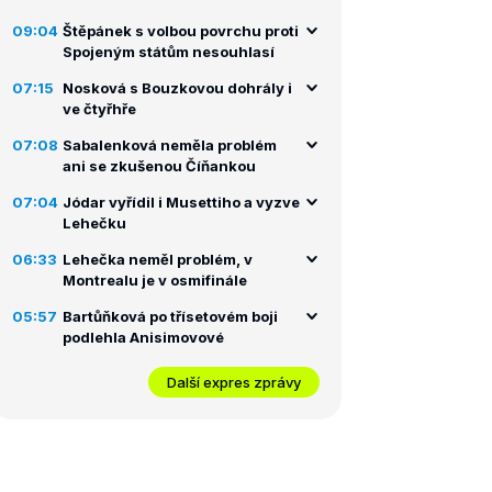
09:04
Štěpánek s volbou povrchu proti
Spojeným státům nesouhlasí
07:15
Nosková s Bouzkovou dohrály i
ve čtyřhře
07:08
Sabalenková neměla problém
ani se zkušenou Číňankou
07:04
Jódar vyřídil i Musettiho a vyzve
Lehečku
06:33
Lehečka neměl problém, v
Montrealu je v osmifinále
05:57
Bartůňková po třísetovém boji
podlehla Anisimovové
Další expres zprávy