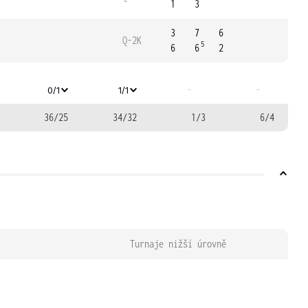
1
3
3
7
6
Q-2K
5
6
6
2
-
-
0/1
1/1
36/25
34/32
1/3
6/4
Turnaje nižší úrovně