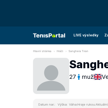
LIVE výsledky
Z
Hlavní stránka
Hráči
Sanghera Tiran
Sanghe
27
muž
Ve
Datum nar.:
Výška:
Váha:
Hraje rukou:
Aktuální