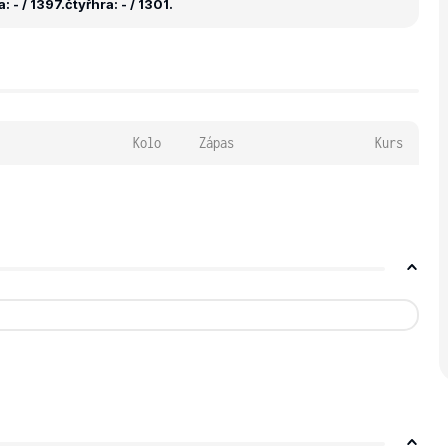
: - / 1397.
čtyřhra: - / 1301.
Kolo
Zápas
Kurs