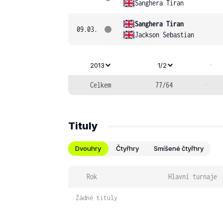
Sanghera Tiran
Sanghera Tiran
09.03.
Jackson Sebastian
-
2013
1/2
Celkem
77/64
-
Tituly
Dvouhry
Čtyřhry
Smíšené čtyřhry
Rok
Hlavní turnaje
Žádné tituly