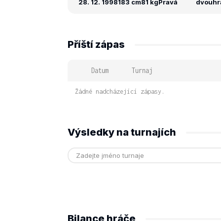
28. 12. 1998
183 cm
81 kg
Pravá
dvouhra
Příští zápas
Datum
Turnaj
Žádné nadcházející zápasy.
Výsledky na turnajích
Bilance hráče