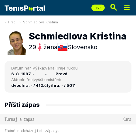
Hráči
Schmiedlova Kristina
Schmiedlova Kristina
29
žena
Slovensko
Datum nar.:
Výška:
Váha:
Hraje rukou:
6. 8. 1997
-
-
Pravá
Aktuální/nejvyšší umístění:
dvouhra: - / 412.
čtyřhra: - / 507.
Příští zápas
Turnaj a zápas
Kurs
Žádné nadcházející zápasy.