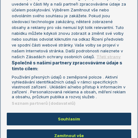
uvedené v části My a naši partneři zpracováváme údaje za
US Open
účelem poskytování. Výběrem Zamítnout vše nebo
odvoláním svého souhlasu je zakážete. Pokud jsou
Turnaj mistrů
sledovací technologie zakázány, některé zobrazené
Turnaj mistryň
obsahy a reklamy pro vás nemusí být tolik relevantní. Tuto
Aktualní trendy
nabídku můžete kdykoli znovu zobrazit a změnit své volby
nebo souhlas odvolat kliknutím na odkaz Řízení předvoleb
ve spodní části webové stránky. Vaše volby se projeví v
Fotbalové přestupy
našem Internetová stránka. Další podrobnosti naleznete v
Livesport Daily
našich Zásadách ochrany osobních údajů.
Třetí strany
Společně s našimi partnery zpracováváme údaje s
LS Prague Open
tímto cílem:
Používání přesných údajů o zeměpisné poloze . Aktivní
vyhledávání identifikačních údajů v rámci specifických
vlastností zařízení . Ukládání a/nebo přístup k informacím v
Podmínky užití
Nastavení soukromí
zařízení . Personalizovaná reklama a obsah, měření reklam
GDPR a žurnalistika
Reklama
a obsahu, průzkum publika a rozvoj služeb .
Informace o zpracování osobních
Kontakt
Seznam partnerů (dodavatelů)
údajů
Tiráž
Souhlasím
Copyright © 2008-2026 TenisPortal.cz. Využíváme zpravodajství ČTK.
Zamítnout vše