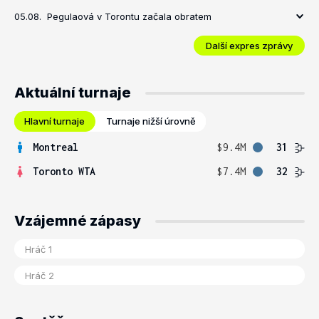
05.08.
Pegulaová v Torontu začala obratem
Další expres zprávy
Aktuální turnaje
Hlavní turnaje
Turnaje nižší úrovně
Montreal
$9.4M
31
Toronto WTA
$7.4M
32
Vzájemné zápasy