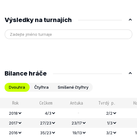
Výsledky na turnajích
Bilance hráče
Dvouhra
Čtyřhra
Smíšené čtyřhry
Rok
Celkem
Antuka
Tvrdý p.
H
-
2018
4/3
2/2
2017
27/23
23/17
1/3
2016
35/23
19/13
3/2