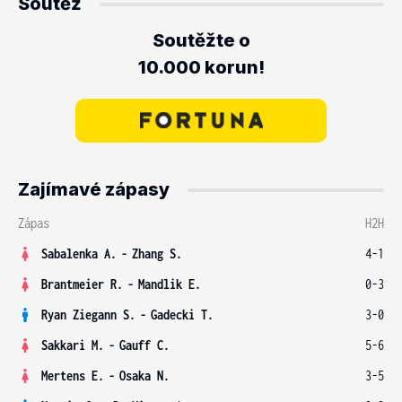
Soutěž
Soutěžte o
10.000 korun!
Zajímavé zápasy
Zápas
H2H
Sabalenka A.
-
Zhang S.
4-1
Brantmeier R.
-
Mandlik E.
0-3
Ryan Ziegann S.
-
Gadecki T.
3-0
Sakkari M.
-
Gauff C.
5-6
Mertens E.
-
Osaka N.
3-5