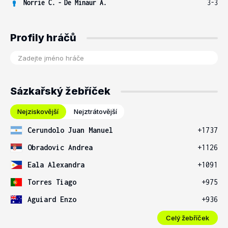
Norrie C.
-
De Minaur A.
3-3
Profily hráčů
Sázkařský žebříček
Nejziskovější
Nejztrátovější
Cerundolo Juan Manuel
+1737
Obradovic Andrea
+1126
Eala Alexandra
+1091
Torres Tiago
+975
Aguiard Enzo
+936
Celý žebříček