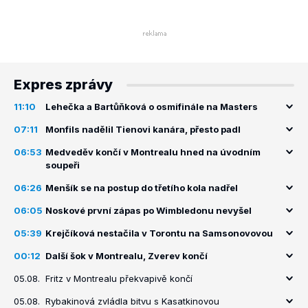
Expres zprávy
11:10
Lehečka a Bartůňková o osmifinále na Masters
07:11
Monfils nadělil Tienovi kanára, přesto padl
06:53
Medveděv končí v Montrealu hned na úvodním
soupeři
06:26
Menšík se na postup do třetího kola nadřel
06:05
Noskové první zápas po Wimbledonu nevyšel
05:39
Krejčíková nestačila v Torontu na Samsonovovou
00:12
Další šok v Montrealu, Zverev končí
05.08.
Fritz v Montrealu překvapivě končí
05.08.
Rybakinová zvládla bitvu s Kasatkinovou