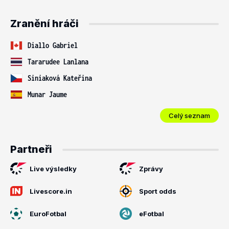
Zranění hráči
Diallo Gabriel
Tararudee Lanlana
Siniaková Kateřina
Munar Jaume
Celý seznam
Partneři
Live výsledky
Zprávy
Livescore.in
Sport odds
EuroFotbal
eFotbal