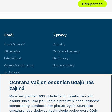
Další partneři
Hráči
Zprávy
Novak Djokovič
Aktuality
Jiří Lehečka
Tenisová Previews
Petra Kvitová
Rozhovory
Markéta Vondroušová
Express zprávy
Iga Swiatek
Marie Bouzková
Ochrana vašich osobních údajů nás
Žebříčky
Kalendář turnajů
zajímá
My a naši partneři
997
ukládáme do vašeho zařízení
Žebříček ATP (muži)
Australian Open
osobní údaje, jako jsou údaje o prohlížení nebo jedinečné
Žebříček WTA (ženy)
French Open
identifikátory, a máme k nim přístup. Výběr Souhlasím
umožňuje, aby sledovací technologie podporovaly účely
Sázkařský žebříček
Wimbledon