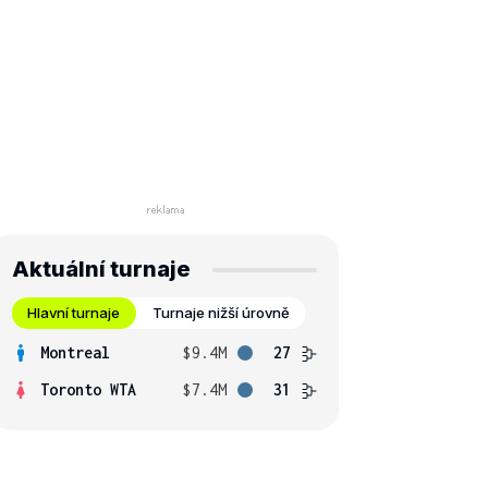
Aktuální turnaje
Hlavní turnaje
Turnaje nižší úrovně
Montreal
$9.4M
27
Toronto WTA
$7.4M
31