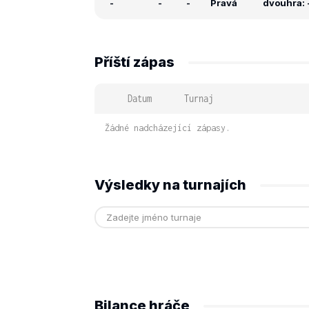
-
-
-
Pravá
dvouhra: -
Příští zápas
Datum
Turnaj
Žádné nadcházející zápasy.
Výsledky na turnajích
Bilance hráče