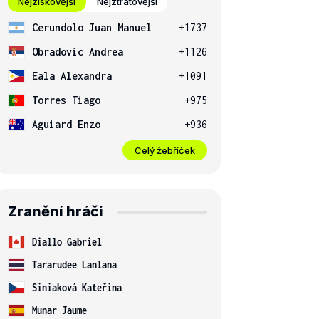
Nejziskovější
Nejztrátovější
Cerundolo Juan Manuel
+1737
Obradovic Andrea
+1126
Eala Alexandra
+1091
Torres Tiago
+975
Aguiard Enzo
+936
Celý žebříček
Zranění hráči
Diallo Gabriel
Tararudee Lanlana
Siniaková Kateřina
Munar Jaume