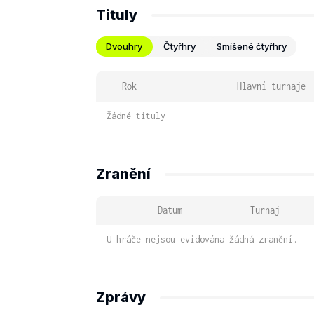
Tituly
Dvouhry
Čtyřhry
Smíšené čtyřhry
Rok
Hlavní turnaje
Žádné tituly
Zranění
Datum
Turnaj
U hráče nejsou evidována žádná zranění.
Zprávy