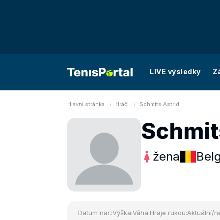
LIVE výsledky
Z
Hlavní stránka
Hráči
Schmits Astrid
Schmit
žena
Belg
Datum nar.:
Výška:
Váha:
Hraje rukou:
Aktuální/ne