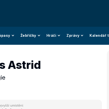
ápasy
Žebříčky
Hráči
Zprávy
Kalendář t
s Astrid
ie
jvyšší umístění: