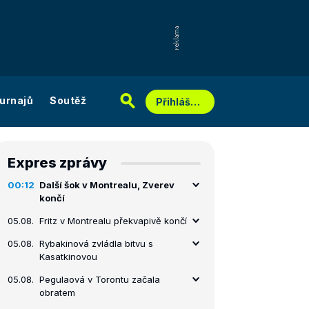
urnajů
Soutěž
Přihlášení
Expres zprávy
00:12
Další šok v Montrealu, Zverev
končí
05.08.
Fritz v Montrealu překvapivě končí
05.08.
Rybakinová zvládla bitvu s
Kasatkinovou
05.08.
Pegulaová v Torontu začala
obratem