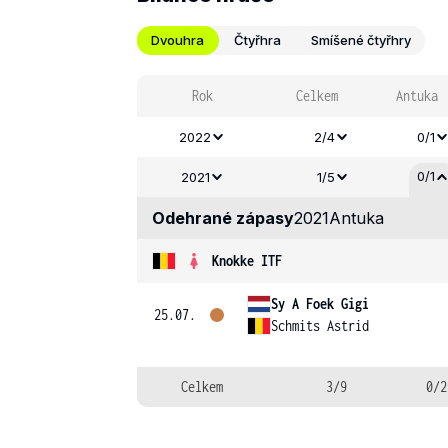
Dvouhra
Čtyřhra
Smíšené čtyřhry
Rok
Celkem
Antuka
2022
2/4
0/1
0/1
2021
1/5
Odehrané zápasy
2021
Antuka
Knokke ITF
Sy A Foek Gigi
25.07.
Schmits Astrid
Celkem
3/9
0/2