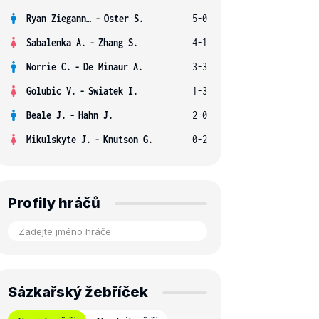
Ryan Ziegann S.
-
Oster S.
5-0
Sabalenka A.
-
Zhang S.
4-1
Norrie C.
-
De Minaur A.
3-3
Golubic V.
-
Swiatek I.
1-3
Beale J.
-
Hahn J.
2-0
Mikulskyte J.
-
Knutson G.
0-2
Profily hráčů
Sázkařský žebříček