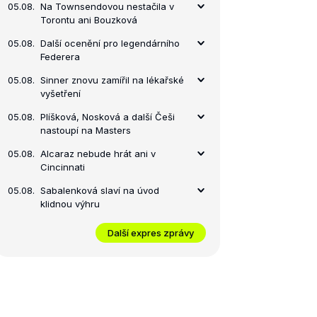
05.08.
Na Townsendovou nestačila v
Torontu ani Bouzková
05.08.
Další ocenění pro legendárního
Federera
05.08.
Sinner znovu zamířil na lékařské
vyšetření
05.08.
Plíšková, Nosková a další Češi
nastoupí na Masters
05.08.
Alcaraz nebude hrát ani v
Cincinnati
05.08.
Sabalenková slaví na úvod
klidnou výhru
Další expres zprávy