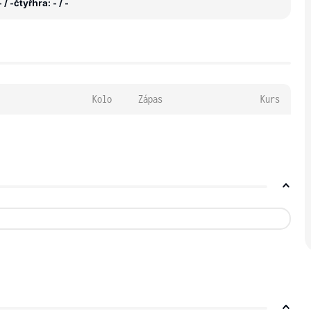
 / -
čtyřhra: - / -
Kolo
Zápas
Kurs