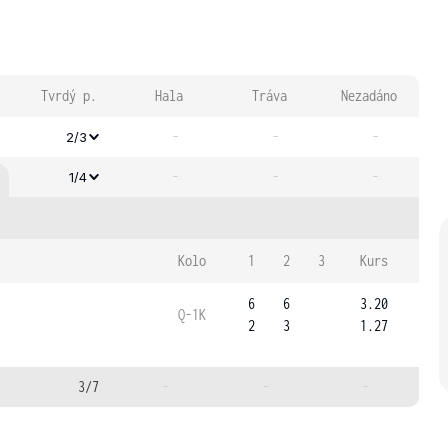
Tvrdý p.
Hala
Tráva
Nezadáno
-
-
-
2/3
-
-
-
1/4
Kolo
1
2
3
Kurs
6
6
3.20
Q-1K
2
3
1.27
3/7
-
-
-