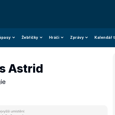
ápasy
Žebříčky
Hráči
Zprávy
Kalendář t
s Astrid
ie
jvyšší umístění: