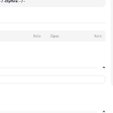
 / -
čtyřhra: - / -
Kolo
Zápas
Kurs