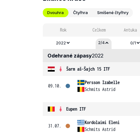
Dvouhra
Čtyřhra
Smíšené čtyřhry
Rok
Celkem
Antuka
2/4
2022
0/1
Odehrané zápasy
2022
Šarm aš-Šajch 15 ITF
Persson Izabelle
09.10.
Schmits Astrid
Eupen ITF
Kordolaimi Eleni
31.07.
Schmits Astrid