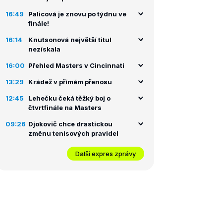
16:49
Palicová je znovu po týdnu ve
finále!
16:14
Knutsonová největší titul
nezískala
16:00
Přehled Masters v Cincinnati
13:29
Krádež v přímém přenosu
12:45
Lehečku čeká těžký boj o
čtvrtfinále na Masters
09:26
Djokovič chce drastickou
změnu tenisových pravidel
Další expres zprávy