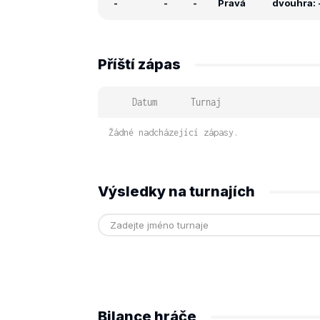
-
-
-
Pravá
dvouhra: -
Příští zápas
Datum
Turnaj
Žádné nadcházející zápasy.
Výsledky na turnajích
Bilance hráče