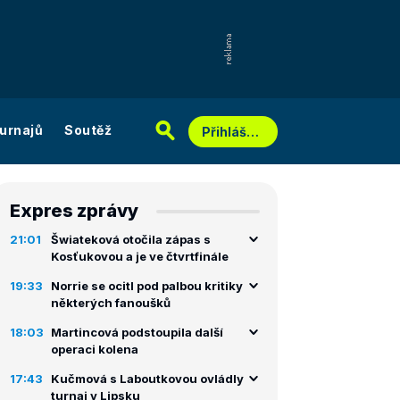
urnajů
Soutěž
Přihlášení
Expres zprávy
21:01
Šwiateková otočila zápas s
Kosťukovou a je ve čtvrtfinále
19:33
Norrie se ocitl pod palbou kritiky
některých fanoušků
18:03
Martincová podstoupila další
operaci kolena
17:43
Kučmová s Laboutkovou ovládly
turnaj v Lipsku