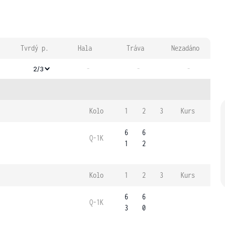
Tvrdý p.
Hala
Tráva
Nezadáno
-
-
-
2/3
Kolo
1
2
3
Kurs
6
6
Q-1K
1
2
Kolo
1
2
3
Kurs
6
6
Q-1K
3
0