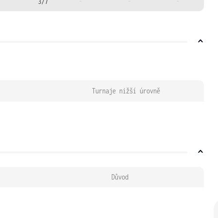
3/7
-
-
-
Turnaje nižší úrovně
Důvod