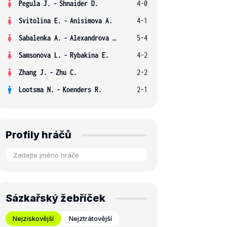
Pegula J.
-
Shnaider D.
4-0
Svitolina E.
-
Anisimova A.
4-1
Sabalenka A.
-
Alexandrova E.
5-4
Samsonova L.
-
Rybakina E.
4-2
Zhang J.
-
Zhu C.
2-2
Lootsma N.
-
Koenders R.
2-1
Profily hráčů
Sázkařský žebříček
Nejziskovější
Nejztrátovější