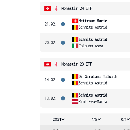
Monastir 24 ITF
Mettraux Marie
21.02.
Schmits Astrid
Schmits Astrid
20.02.
Colombo Asya
Monastir 23 ITF
Di Girolami Tilwith
14.02.
Schmits Astrid
Schmits Astrid
13.02.
Riml Eva-Maria
2021
1/5
0/1