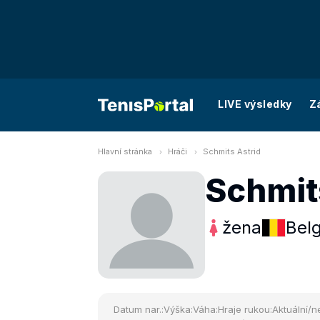
LIVE výsledky
Z
Hlavní stránka
Hráči
Schmits Astrid
Schmit
žena
Belg
Datum nar.:
Výška:
Váha:
Hraje rukou:
Aktuální/ne