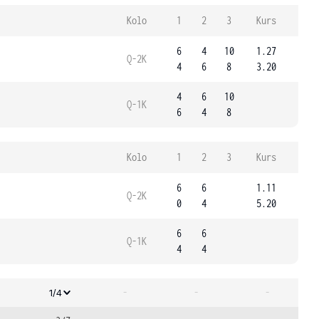
Kolo
1
2
3
Kurs
6
4
10
1.27
Q-2K
4
6
8
3.20
4
6
10
Q-1K
6
4
8
Kolo
1
2
3
Kurs
6
6
1.11
Q-2K
0
4
5.20
6
6
Q-1K
4
4
-
-
-
1/4