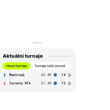
Aktuální turnaje
Hlavní turnaje
Turnaje nižší úrovně
Montreal
$9.4M
14
Toronto WTA
$7.4M
13