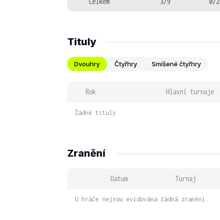
Celkem
3/9
0/2
Tituly
Dvouhry
Čtyřhry
Smíšené čtyřhry
Rok
Hlavní turnaje
Žádné tituly
Zranění
Datum
Turnaj
U hráče nejsou evidována žádná zranění.