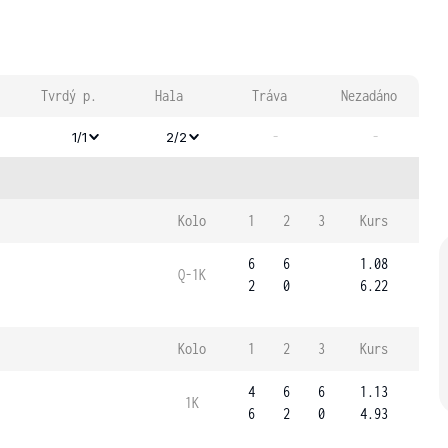
Tvrdý p.
Hala
Tráva
Nezadáno
-
-
1/1
2/2
Kolo
1
2
3
Kurs
6
6
1.08
Q-1K
2
0
6.22
Kolo
1
2
3
Kurs
4
6
6
1.13
1K
6
2
0
4.93