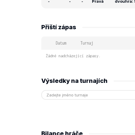
-
-
-
Pravá
dvouhra: 
Příští zápas
Datum
Turnaj
Žádné nadcházející zápasy.
Výsledky na turnajích
Bilance hráče