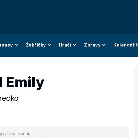
ápasy
Žebříčky
Hráči
Zprávy
Kalendář t
d Emily
ecko
jvyšší umístění: