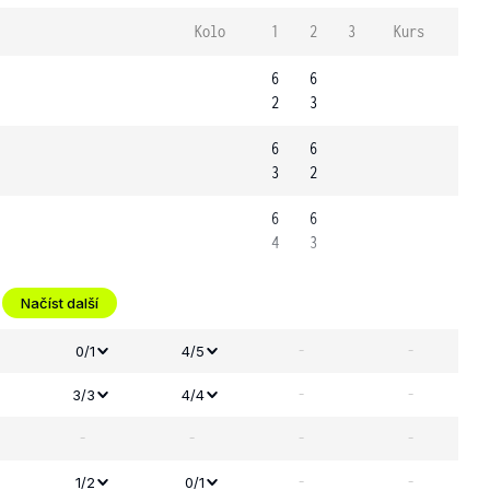
Kolo
1
2
3
Kurs
6
6
2
3
6
6
3
2
6
6
4
3
Načíst další
-
-
0/1
4/5
-
-
3/3
4/4
-
-
-
-
-
-
1/2
0/1