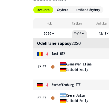
Dvouhra
Čtyřhra
Smíšené čtyřhry
Rok
Celkem
Antuka
15/14
2026
12/11
Odehrané zápasy
2026
Iasi WTA
Avanesyan Elina
12.07.
Seibold Emily
Aschaffenburg ITF
Riera Julia
07.07.
Seibold Emily