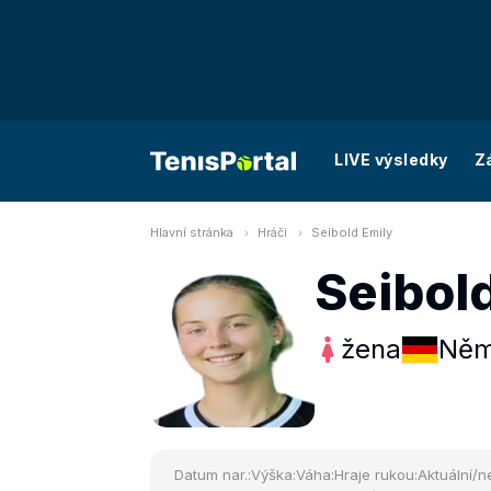
LIVE výsledky
Z
Hlavní stránka
Hráči
Seibold Emily
Seibol
žena
Něm
Datum nar.:
Výška:
Váha:
Hraje rukou:
Aktuální/ne