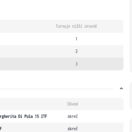
Turnaje nižší úrovně
1
2
3
Důvod
rgherita Di Pula 15 ITF
skreč
F
skreč