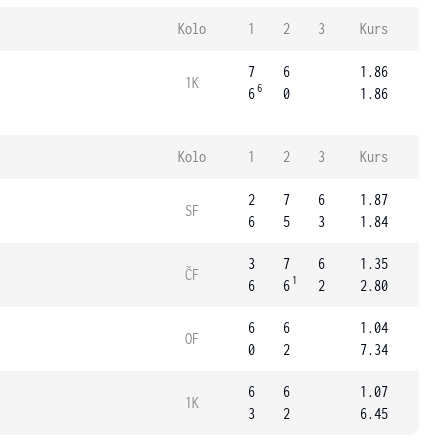
Kolo
1
2
3
Kurs
7
6
1.86
1K
6
6
0
1.86
Kolo
1
2
3
Kurs
2
7
6
1.87
SF
6
5
3
1.84
3
7
6
1.35
ČF
1
6
6
2
2.80
6
6
1.04
OF
0
2
7.34
6
6
1.07
1K
3
2
6.45