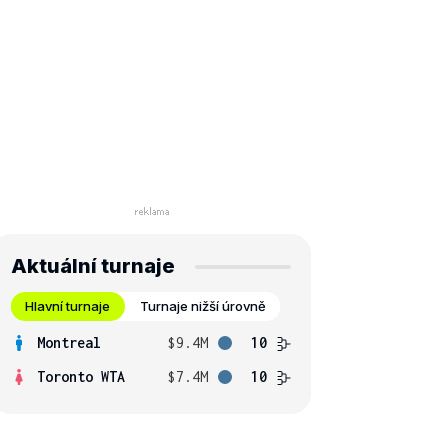
Aktuální turnaje
Hlavní turnaje
Turnaje nižší úrovně
Montreal
$9.4M
10
Toronto WTA
$7.4M
10