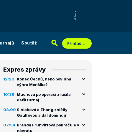
urnajů
Soutěž
Přihlášení
Expres zprávy
12:20
Konec Čechů, nebo povinná
výhra Menšíka?
10:36
Muchová po operaci zrušila
další turnaj
08:00
Siniaková a Zhang zničily
Gauffovou a dál dominují
07:54
Brenda Fruhvirtová pokračuje v
návratu