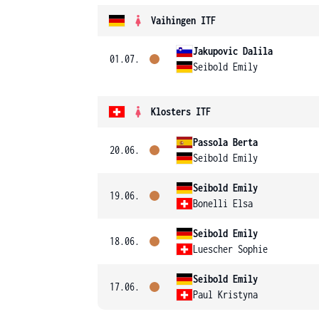
Vaihingen ITF
Jakupovic Dalila
01.07.
Seibold Emily
Klosters ITF
Passola Berta
20.06.
Seibold Emily
Seibold Emily
19.06.
Bonelli Elsa
Seibold Emily
18.06.
Luescher Sophie
Seibold Emily
17.06.
Paul Kristyna