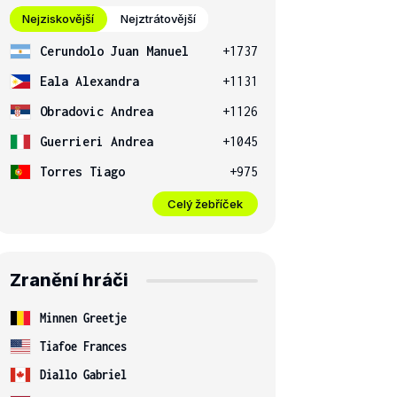
Nejziskovější
Nejztrátovější
Cerundolo Juan Manuel
+1737
Eala Alexandra
+1131
Obradovic Andrea
+1126
Guerrieri Andrea
+1045
Torres Tiago
+975
Celý žebříček
Zranění hráči
Minnen Greetje
Tiafoe Frances
Diallo Gabriel