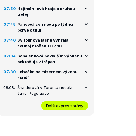
07:50
Hejtmánková hraje o druhou
trofej
07:45
Palicová se znovu po týdnu
porve o titul
07:40
Svitolinová jasně vyhrála
souboj hráček TOP 10
07:34
Sabalenková po dalším výbuchu
pokračuje v trápení
07:30
Lehečka po mizerném výkonu
končí
08.08.
Šnajderová v Torontu nedala
šanci Pegulaové
Další expres zprávy