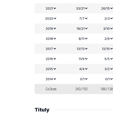
2021
33/21
26/15
2020
7/7
2/3
2019
19/21
3/10
2018
8/11
2/6
2017
13/13
12/10
2016
11/9
5/5
2015
4/4
3/2
2014
0/1
0/1
Celkem
243/192
186/138
Tituly