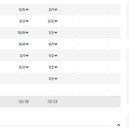
-
-
5/5
2/1
-
-
3/2
2/2
-
-
15/9
1/2
-
-
6/4
0/1
-
-
0/1
1/2
-
-
5/2
1/2
-
-
-
1/2
-
-
-
-
39/30
18/24
-
-