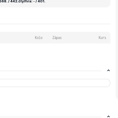
568. / 442.
čtyřhra: - / 401.
Kolo
Zápas
Kurs