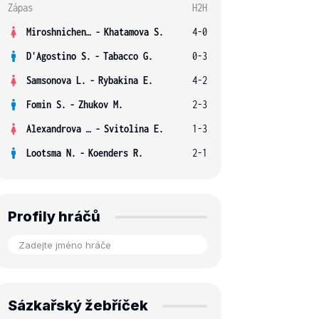
Zápas
H2H
Miroshnichenko V.
-
Khatamova S.
4-0
D'Agostino S.
-
Tabacco G.
0-3
Samsonova L.
-
Rybakina E.
4-2
Fomin S.
-
Zhukov M.
2-3
Alexandrova E.
-
Svitolina E.
1-3
Lootsma N.
-
Koenders R.
2-1
Profily hráčů
Sázkařský žebříček