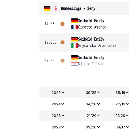
Bundesliga - ženy
Seibold Emily
14.06.
Cirotte Astrid
Seibold Emily
12.06.
Grymalska Anastasia
Seibold Emily
07.06.
Njiric Silvia
2025
39/25
35/19
2024
34/26
27/19
2023
21/20
21/20
2022
39/20
38/17