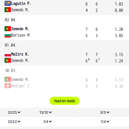
Lagutin P.
6
6
1.02
Semedo M.
4
2
8.80
02.04.
Semedo M.
7
6
1.20
Borisov M.
5
3
3.85
01.04.
Malirz K.
7
7
3.15
8
7
Semedo M.
6
6
1.29
30.03.
Semedo M.
6
6
1.17
Hediger I.
4
4
4.30
Načíst další
-
2025
13/10
3/5
-
2022
1/4
1/4