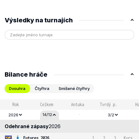
Výsledky na turnajích
Bilance hráče
Dvouhra
Čtyřhra
Smíšené čtyřhry
Rok
Celkem
Antuka
Tvrdý p.
H
-
14/12
2026
3/2
Odehrané zápasy
2026
Futures 2026
1
2
3
Kurs