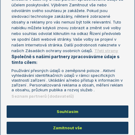
US Open
účelem poskytování. Výběrem Zamítnout vše nebo
odvoláním svého souhlasu je zakážete. Pokud jsou
Turnaj mistrů
sledovací technologie zakázány, některé zobrazené
Turnaj mistryň
obsahy a reklamy pro vás nemusí být tolik relevantní. Tuto
Aktualní trendy
nabídku můžete kdykoli znovu zobrazit a změnit své volby
nebo souhlas odvolat kliknutím na odkaz Řízení předvoleb
ve spodní části webové stránky. Vaše volby se projeví v
Fotbalové přestupy
našem Internetová stránka. Další podrobnosti naleznete v
Livesport Daily
našich Zásadách ochrany osobních údajů.
Třetí strany
Společně s našimi partnery zpracováváme údaje s
LS Prague Open
tímto cílem:
Používání přesných údajů o zeměpisné poloze . Aktivní
vyhledávání identifikačních údajů v rámci specifických
vlastností zařízení . Ukládání a/nebo přístup k informacím v
Podmínky užití
Nastavení soukromí
zařízení . Personalizovaná reklama a obsah, měření reklam
GDPR a žurnalistika
Reklama
a obsahu, průzkum publika a rozvoj služeb .
Informace o zpracování osobních
Kontakt
Seznam partnerů (dodavatelů)
údajů
Tiráž
Souhlasím
Copyright © 2008-2026 TenisPortal.cz. Využíváme zpravodajství ČTK.
Zamítnout vše