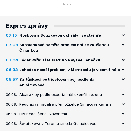
Expres zprávy
07:15
Nosková s Bouzkovou dohrály i ve čtyřhře
07:08
Sabalenková neměla problém ani se zkušenou
Číňankou
07:04
Jódar vyřídil i Musettiho a vyzve Lehečku
06:33
Lehečka neměl problém, v Montrealu je v osmifinále
05:57
Bartůňková po třísetovém boji podlehla
Anisimovové
06.08.
Alcaraz by podle experta měl ukončit sezonu
06.08.
Pegulaová nadělila přemožitelce Siniakové kanára
06.08.
Fils nedal šanci Navonemu
06.08.
Šwiateková v Torontu smetla Golubicovou