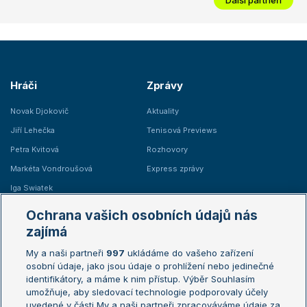
Hráči
Zprávy
Novak Djokovič
Aktuality
Jiří Lehečka
Tenisová Previews
Petra Kvitová
Rozhovory
Markéta Vondroušová
Express zprávy
Iga Swiatek
Marie Bouzková
Ochrana vašich osobních údajů nás
Žebříčky
Kalendář turnajů
zajímá
My a naši partneři
997
ukládáme do vašeho zařízení
Žebříček ATP (muži)
Australian Open
osobní údaje, jako jsou údaje o prohlížení nebo jedinečné
Žebříček WTA (ženy)
French Open
identifikátory, a máme k nim přístup. Výběr Souhlasím
umožňuje, aby sledovací technologie podporovaly účely
Sázkařský žebříček
Wimbledon
uvedené v části My a naši partneři zpracováváme údaje za