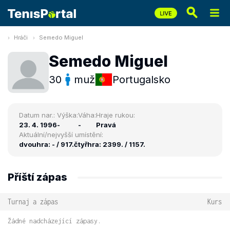
Hráči
Semedo Miguel
Semedo Miguel
30
muž
Portugalsko
Datum nar.:
Výška:
Váha:
Hraje rukou:
23. 4. 1996
-
-
Pravá
Aktuální/nejvyšší umístění:
dvouhra: - / 917.
čtyřhra: 2399. / 1157.
Příští zápas
Turnaj a zápas
Kurs
Žádné nadcházející zápasy.