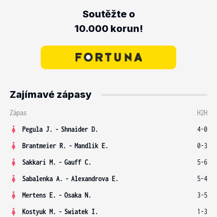
Soutěžte o
10.000 korun!
Zajímavé zápasy
Zápas
H2H
Pegula J.
-
Shnaider D.
4-0
Brantmeier R.
-
Mandlik E.
0-3
Sakkari M.
-
Gauff C.
5-6
Sabalenka A.
-
Alexandrova E.
5-4
Mertens E.
-
Osaka N.
3-5
Kostyuk M.
-
Swiatek I.
1-3