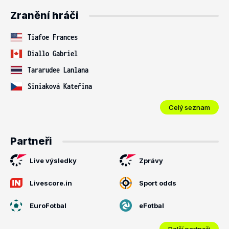
Zranění hráči
Tiafoe Frances
Diallo Gabriel
Tararudee Lanlana
Siniaková Kateřina
Celý seznam
Partneři
Live výsledky
Zprávy
Livescore.in
Sport odds
EuroFotbal
eFotbal
Další partneři