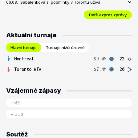
06.08.
Sabalenková si podmínky v Torontu užívá
Další expres zprávy
Aktuální turnaje
Hlavní turnaje
Turnaje nižší úrovně
Montreal
$9.4M
22
Toronto WTA
$7.4M
20
Vzájemné zápasy
Soutěž