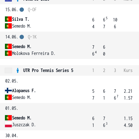
15.06.
Q-OF
5
Silva T.
6
6
10
Semedo M.
4
7
6
14.06.
Q-1K
Semedo M.
7
6
4
Molokova Ferreira D.
6
0
UTR Pro Tennis Series 5
1
2
3
Kurs
02.05.
Alopaeus F.
5
6
7
2.21
7
Semedo M.
7
1
6
1.57
01.05.
Semedo M.
6
7
1.15
3
Juszczak D.
1
6
4.50
30.04.