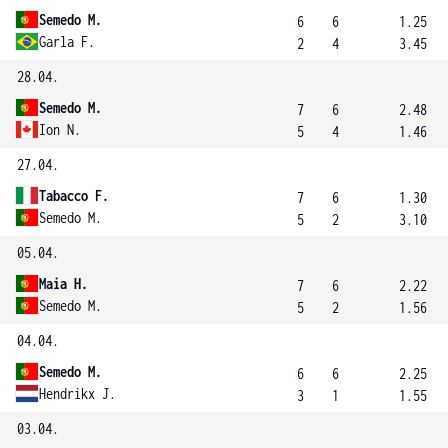
Semedo M.
6
6
1.25
Garla F.
2
4
3.45
28.04.
Semedo M.
7
6
2.48
Ion N.
5
4
1.46
27.04.
Tabacco F.
7
6
1.30
Semedo M.
5
2
3.10
05.04.
Maia H.
7
6
2.22
Semedo M.
5
2
1.56
04.04.
Semedo M.
6
6
2.25
Hendrikx J.
3
1
1.55
03.04.