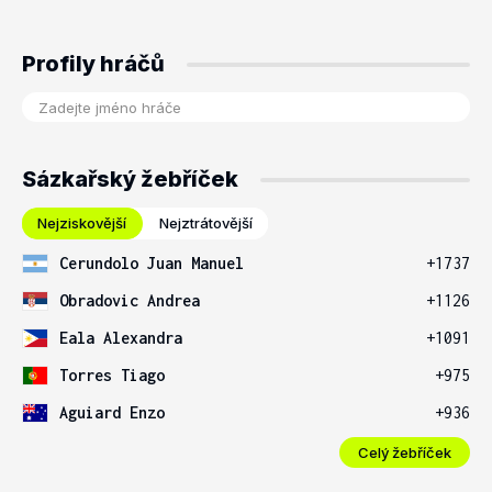
Profily hráčů
Sázkařský žebříček
Nejziskovější
Nejztrátovější
Cerundolo Juan Manuel
+1737
Obradovic Andrea
+1126
Eala Alexandra
+1091
Torres Tiago
+975
Aguiard Enzo
+936
Celý žebříček