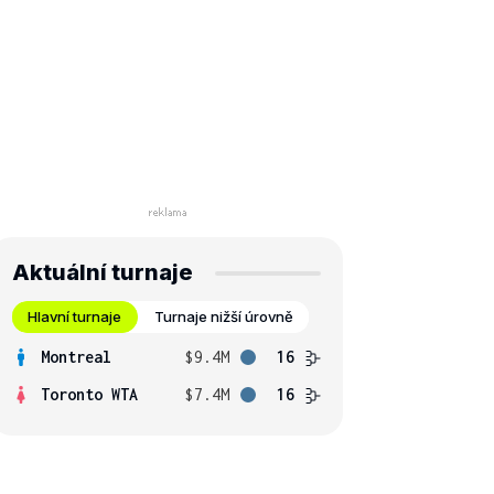
Aktuální turnaje
Hlavní turnaje
Turnaje nižší úrovně
Montreal
$9.4M
16
Toronto WTA
$7.4M
16