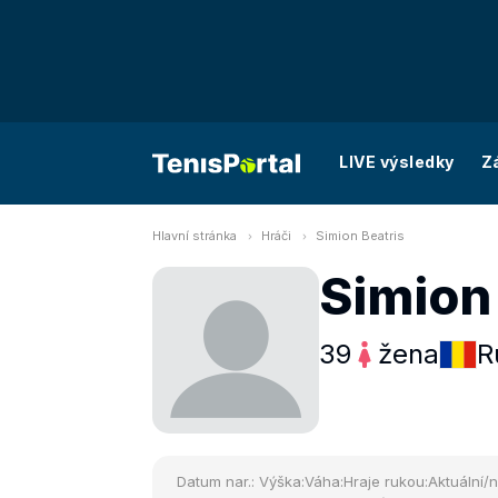
LIVE výsledky
Z
Hlavní stránka
Hráči
Simion Beatris
Simion
39
žena
R
Datum nar.:
Výška:
Váha:
Hraje rukou:
Aktuální/n