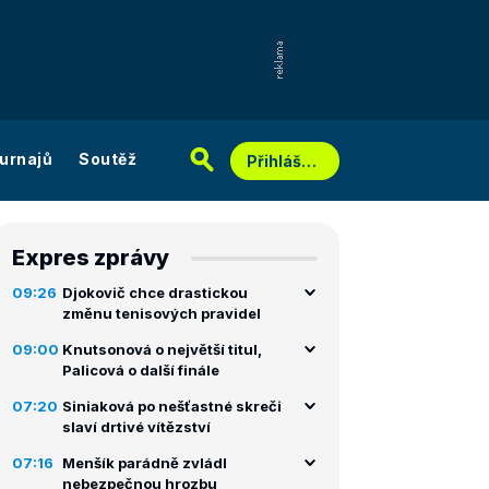
urnajů
Soutěž
Přihlášení
Expres zprávy
09:26
Djokovič chce drastickou
změnu tenisových pravidel
09:00
Knutsonová o největší titul,
Palicová o další finále
07:20
Siniaková po nešťastné skreči
slaví drtivé vítězství
07:16
Menšík parádně zvládl
nebezpečnou hrozbu