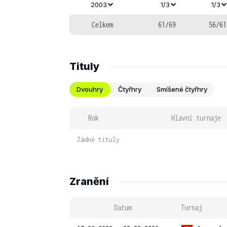
2003
1/3
1/3
Celkem
61/69
56/61
Tituly
Dvouhry
Čtyřhry
Smíšené čtyřhry
Rok
Hlavní turnaje
Žádné tituly
Zranění
Datum
Turnaj