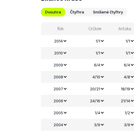
Dvouhra
Čtyřhra
Smíšené čtyřhry
Rok
Celkem
Antuka
2014
1/1
1/1
2010
1/1
1/1
2009
6/4
6/4
2008
4/10
4/8
2007
20/21
18/19
2006
24/16
21/14
2005
1/4
1/2
2004
3/9
3/9