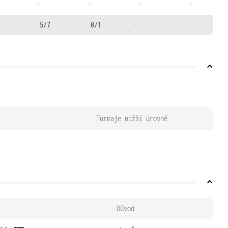
-
-
-
-
5/7
0/1
-
-
Turnaje nižší úrovně
Důvod