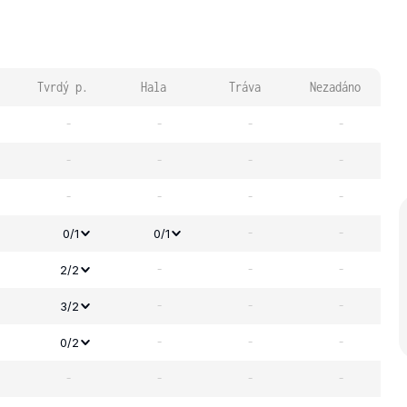
Tvrdý p.
Hala
Tráva
Nezadáno
-
-
-
-
-
-
-
-
-
-
-
-
-
-
0/1
0/1
-
-
-
2/2
-
-
-
3/2
-
-
-
0/2
-
-
-
-