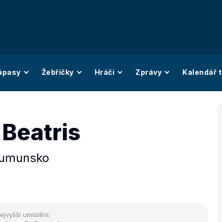
ápasy
Žebříčky
Hráči
Zprávy
Kalendář t
 Beatris
umunsko
ejvyšší umístění: