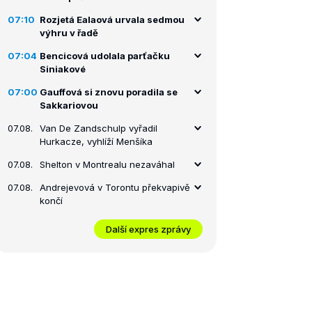
07:10
Rozjetá Ealaová urvala sedmou
výhru v řadě
07:04
Bencicová udolala parťačku
Siniakové
07:00
Gauffová si znovu poradila se
Sakkariovou
07.08.
Van De Zandschulp vyřadil
Hurkacze, vyhlíží Menšíka
07.08.
Shelton v Montrealu nezaváhal
07.08.
Andrejevová v Torontu překvapivě
končí
Další expres zprávy