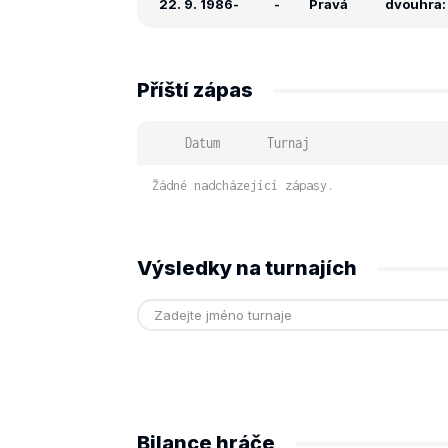
22. 9. 1986
-
-
Pravá
dvouhra: 
Příští zápas
Datum
Turnaj
Žádné nadcházející zápasy.
Výsledky na turnajích
Bilance hráče