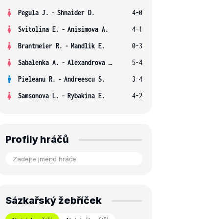
Pegula J.
-
Shnaider D.
4-0
Svitolina E.
-
Anisimova A.
4-1
Brantmeier R.
-
Mandlik E.
0-3
Sabalenka A.
-
Alexandrova E.
5-4
Pieleanu R.
-
Andreescu S.
3-4
Samsonova L.
-
Rybakina E.
4-2
Profily hráčů
Sázkařský žebříček