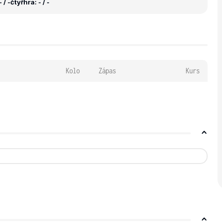
 / -
čtyřhra: - / -
Kolo
Zápas
Kurs