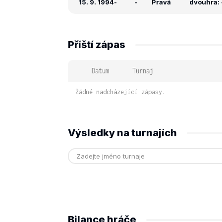
15. 9. 1994
-
-
Pravá
dvouhra: -
Příští zápas
Datum
Turnaj
Žádné nadcházející zápasy.
Výsledky na turnajích
Bilance hráče