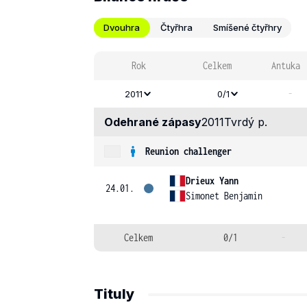
Dvouhra
Čtyřhra
Smíšené čtyřhry
Rok
Celkem
Antuka
-
2011
0/1
Odehrané zápasy
2011
Tvrdý p.
Reunion challenger
Drieux Yann
24.01.
Simonet Benjamin
Celkem
0/1
-
Tituly