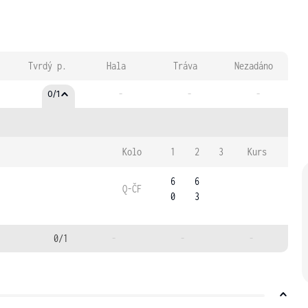
Tvrdý p.
Hala
Tráva
Nezadáno
-
-
-
0/1
Kolo
1
2
3
Kurs
6
6
Q-ČF
0
3
0/1
-
-
-