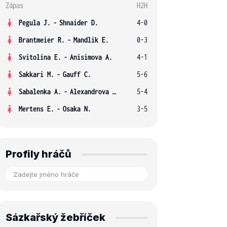
Zápas
H2H
Pegula J.
-
Shnaider D.
4-0
Brantmeier R.
-
Mandlik E.
0-3
Svitolina E.
-
Anisimova A.
4-1
Sakkari M.
-
Gauff C.
5-6
Sabalenka A.
-
Alexandrova E.
5-4
Mertens E.
-
Osaka N.
3-5
Profily hráčů
Sázkařský žebříček