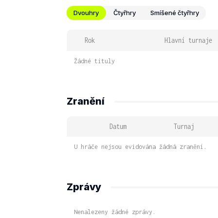
Dvouhry
Čtyřhry
Smíšené čtyřhry
Rok
Hlavní turnaje
Žádné tituly
Zranění
Datum
Turnaj
U hráče nejsou evidována žádná zranění.
Zprávy
Nenalezeny žádné zprávy.