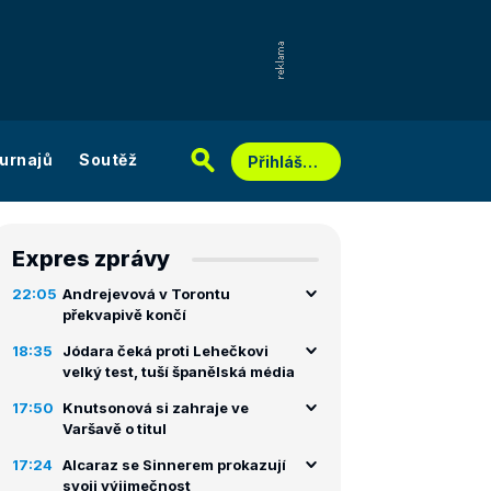
urnajů
Soutěž
Přihlášení
Expres zprávy
22:05
Andrejevová v Torontu
překvapivě končí
18:35
Jódara čeká proti Lehečkovi
velký test, tuší španělská média
17:50
Knutsonová si zahraje ve
Varšavě o titul
17:24
Alcaraz se Sinnerem prokazují
svoji výjimečnost