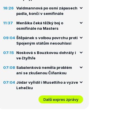
16:26
Valdmannová po osmi zápasech
padla, končí v semifinále
11:37
Menšíka čeká těžký boj o
osmifinále na Masters
09:04
Štěpánek s volbou povrchu proti
Spojeným státům nesouhlasí
07:15
Nosková s Bouzkovou dohrály i
ve čtyřhře
07:08
Sabalenková neměla problém
ani se zkušenou Číňankou
07:04
Jódar vyřídil i Musettiho a vyzve
Lehečku
Další expres zprávy