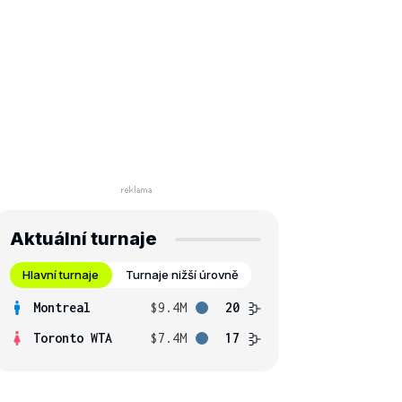
Aktuální turnaje
Hlavní turnaje
Turnaje nižší úrovně
Montreal
$9.4M
20
Toronto WTA
$7.4M
17