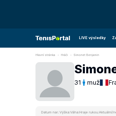
LIVE výsledky
Z
Hlavní stránka
Hráči
Simonet Benjamin
Simone
31
muž
Fr
Datum nar.:
Výška:
Váha:
Hraje rukou:
Aktuální/n