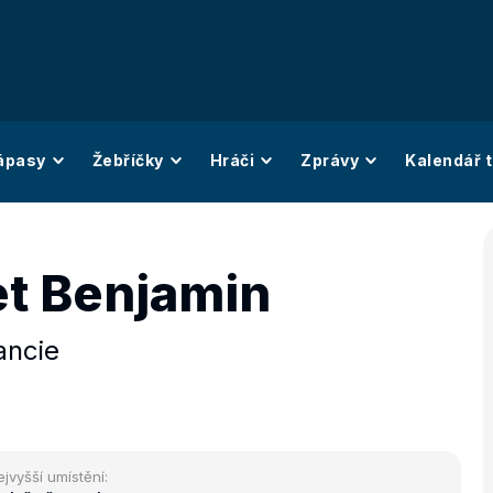
ápasy
Žebříčky
Hráči
Zprávy
Kalendář t
t Benjamin
ancie
ejvyšší umístění: