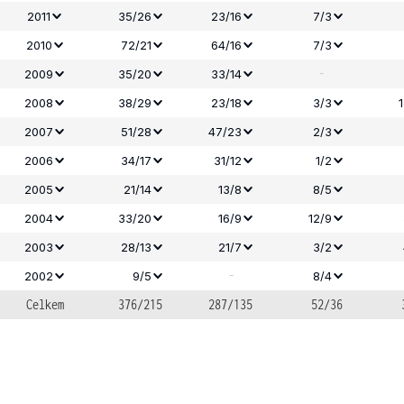
2011
35/26
23/16
7/3
2010
72/21
64/16
7/3
-
2009
35/20
33/14
2008
38/29
23/18
3/3
2007
51/28
47/23
2/3
2006
34/17
31/12
1/2
2005
21/14
13/8
8/5
2004
33/20
16/9
12/9
2003
28/13
21/7
3/2
-
2002
9/5
8/4
Celkem
376/215
287/135
52/36