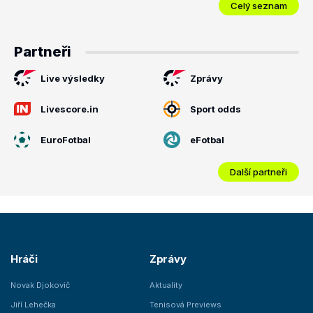
Celý seznam
Partneři
Live výsledky
Zprávy
Livescore.in
Sport odds
EuroFotbal
eFotbal
Další partneři
Hráči
Zprávy
Novak Djokovič
Aktuality
Jiří Lehečka
Tenisová Previews