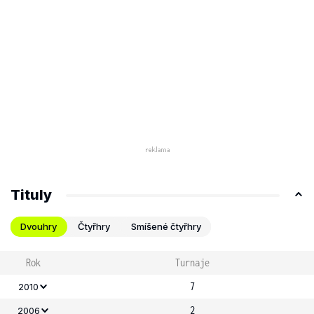
Tituly
Dvouhry
Čtyřhry
Smíšené čtyřhry
Rok
Turnaje
7
2010
2
2006