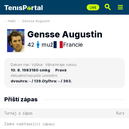
Hráči
Gensse Augustin
Gensse Augustin
42
muž
Francie
Datum nar.:
Výška:
Váha:
Hraje rukou:
10. 8. 1983
180 cm
kg
Pravá
Aktuální/nejvyšší umístění:
dvouhra: - / 139.
čtyřhra: - / 363.
Příští zápas
Turnaj a zápas
Kurs
Žádné nadcházející zápasy.