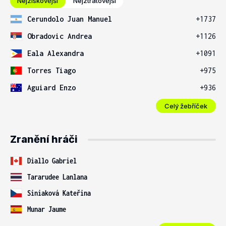
Nejziskovější
Nejztrátovější
Cerundolo Juan Manuel
+1737
Obradovic Andrea
+1126
Eala Alexandra
+1091
Torres Tiago
+975
Aguiard Enzo
+936
Celý žebříček
Zranění hráči
Diallo Gabriel
Tararudee Lanlana
Siniaková Kateřina
Munar Jaume