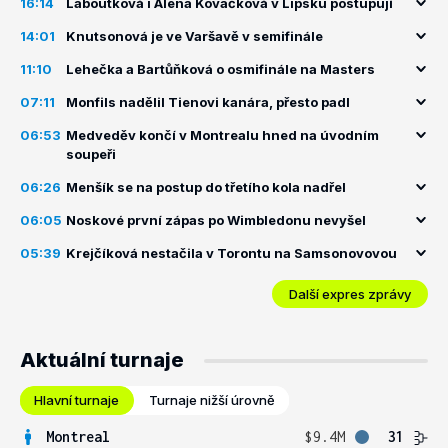
16:14
Laboutková i Alena Kovačková v Lipsku postupují
14:01
Knutsonová je ve Varšavě v semifinále
11:10
Lehečka a Bartůňková o osmifinále na Masters
07:11
Monfils nadělil Tienovi kanára, přesto padl
06:53
Medveděv končí v Montrealu hned na úvodním
soupeři
06:26
Menšík se na postup do třetího kola nadřel
06:05
Noskové první zápas po Wimbledonu nevyšel
05:39
Krejčíková nestačila v Torontu na Samsonovovou
Další expres zprávy
Aktuální turnaje
Hlavní turnaje
Turnaje nižší úrovně
Montreal
$9.4M
31