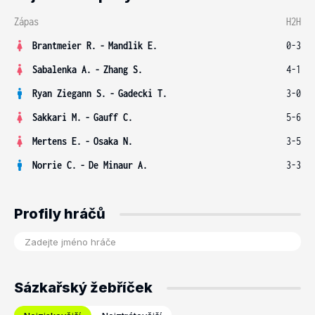
Zápas
H2H
Brantmeier R.
-
Mandlik E.
0-3
Sabalenka A.
-
Zhang S.
4-1
Ryan Ziegann S.
-
Gadecki T.
3-0
Sakkari M.
-
Gauff C.
5-6
Mertens E.
-
Osaka N.
3-5
Norrie C.
-
De Minaur A.
3-3
Profily hráčů
Sázkařský žebříček