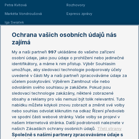
Petra Kvitová
Rozhovory
Markéta Vondroušová
Express zprávy
Iga Swiatek
Marie Bouzková
Ochrana vašich osobních údajů nás
Žebříčky
Kalendář turnajů
zajímá
My a naši partneři
997
ukládáme do vašeho zařízení
Žebříček ATP (muži)
Australian Open
osobní údaje, jako jsou údaje o prohlížení nebo jedinečné
Žebříček WTA (ženy)
French Open
identifikátory, a máme k nim přístup. Výběr Souhlasím
umožňuje, aby sledovací technologie podporovaly účely
Sázkařský žebříček
Wimbledon
uvedené v části My a naši partneři zpracováváme údaje za
US Open
účelem poskytování. Výběrem Zamítnout vše nebo
odvoláním svého souhlasu je zakážete. Pokud jsou
Turnaj mistrů
sledovací technologie zakázány, některé zobrazené
Turnaj mistryň
obsahy a reklamy pro vás nemusí být tolik relevantní. Tuto
Aktualní trendy
nabídku můžete kdykoli znovu zobrazit a změnit své volby
nebo souhlas odvolat kliknutím na odkaz Řízení předvoleb
ve spodní části webové stránky. Vaše volby se projeví v
Fotbalové přestupy
našem Internetová stránka. Další podrobnosti naleznete v
Livesport Daily
našich Zásadách ochrany osobních údajů.
Třetí strany
Společně s našimi partnery zpracováváme údaje s
LS Prague Open