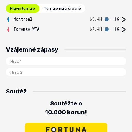
Hlavní turnaje
Turnaje nižší úrovně
Montreal
$9.4M
16
Toronto WTA
$7.4M
16
Vzájemné zápasy
Soutěž
Soutěžte o
10.000 korun!