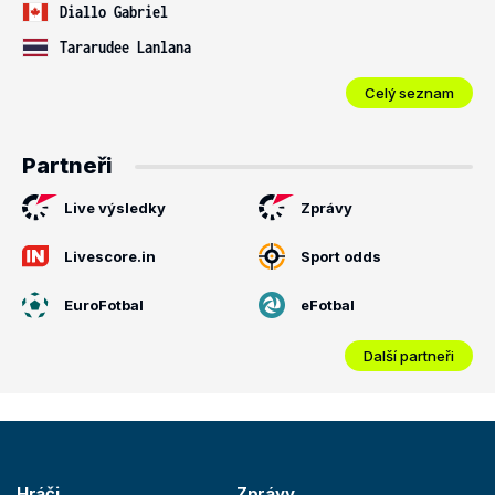
Diallo Gabriel
Tararudee Lanlana
Celý seznam
Partneři
Live výsledky
Zprávy
Livescore.in
Sport odds
EuroFotbal
eFotbal
Další partneři
Hráči
Zprávy