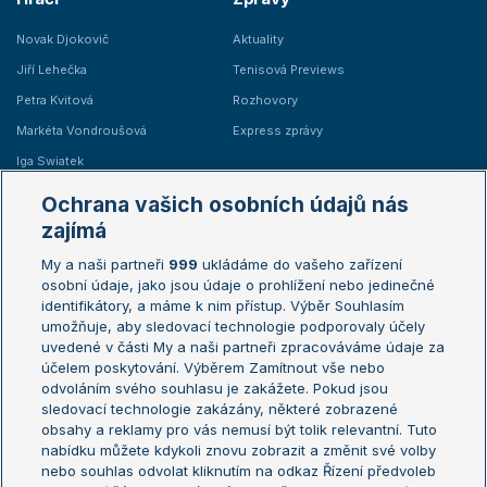
Novak Djokovič
Aktuality
Jiří Lehečka
Tenisová Previews
Petra Kvitová
Rozhovory
Markéta Vondroušová
Express zprávy
Iga Swiatek
Marie Bouzková
Ochrana vašich osobních údajů nás
Žebříčky
Kalendář turnajů
zajímá
My a naši partneři
999
ukládáme do vašeho zařízení
Žebříček ATP (muži)
Australian Open
osobní údaje, jako jsou údaje o prohlížení nebo jedinečné
Žebříček WTA (ženy)
French Open
identifikátory, a máme k nim přístup. Výběr Souhlasím
umožňuje, aby sledovací technologie podporovaly účely
Sázkařský žebříček
Wimbledon
uvedené v části My a naši partneři zpracováváme údaje za
US Open
účelem poskytování. Výběrem Zamítnout vše nebo
odvoláním svého souhlasu je zakážete. Pokud jsou
Turnaj mistrů
sledovací technologie zakázány, některé zobrazené
Turnaj mistryň
obsahy a reklamy pro vás nemusí být tolik relevantní. Tuto
Aktualní trendy
nabídku můžete kdykoli znovu zobrazit a změnit své volby
nebo souhlas odvolat kliknutím na odkaz Řízení předvoleb