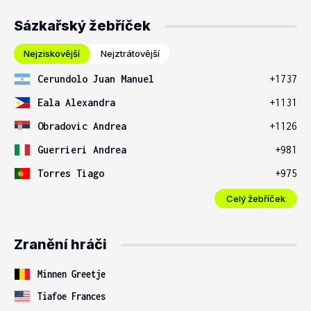
Sázkařský žebříček
Nejziskovější
Nejztrátovější
Cerundolo Juan Manuel
+1737
Eala Alexandra
+1131
Obradovic Andrea
+1126
Guerrieri Andrea
+981
Torres Tiago
+975
Celý žebříček
Zranění hráči
Minnen Greetje
Tiafoe Frances