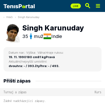
Hráči
Singh Karunuday
Singh Karunuday
35
muž
Indie
Datum nar.:
Výška:
Váha:
Hraje rukou:
19. 11. 1990
180 cm
81 kg
Pravá
Aktuální/nejvyšší umístění:
dvouhra: - / 393.
čtyřhra: - / 493.
Příští zápas
Turnaj a zápas
Kurs
Žádné nadcházející zápasy.