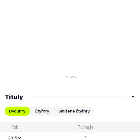
Tituly
Dvouhry
Čtyřhry
Smíšené čtyřhry
Rok
Turnaje
1
2015