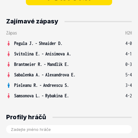
Zajímavé zápasy
Zápas
H2H
Pegula J.
-
Shnaider D.
4-0
Svitolina E.
-
Anisimova A.
4-1
Brantmeier R.
-
Mandlik E.
0-3
Sabalenka A.
-
Alexandrova E.
5-4
Pieleanu R.
-
Andreescu S.
3-4
Samsonova L.
-
Rybakina E.
4-2
Profily hráčů