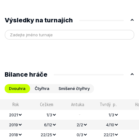
Výsledky na turnajích
Bilance hráče
Dvouhra
Čtyřhra
Smíšené čtyřhry
Rok
Celkem
Antuka
Tvrdý p.
H
-
2021
1/3
1/3
2019
6/12
2/2
4/10
2018
22/25
0/3
22/21