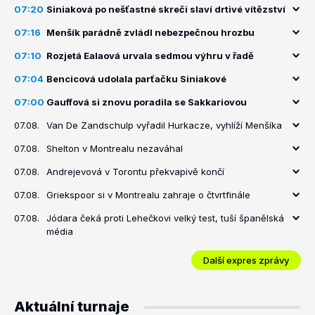
07:20
Siniaková po nešťastné skreči slaví drtivé vítězství
07:16
Menšík parádně zvládl nebezpečnou hrozbu
07:10
Rozjetá Ealaová urvala sedmou výhru v řadě
07:04
Bencicová udolala parťačku Siniakové
07:00
Gauffová si znovu poradila se Sakkariovou
07.08.
Van De Zandschulp vyřadil Hurkacze, vyhlíží Menšíka
07.08.
Shelton v Montrealu nezaváhal
07.08.
Andrejevová v Torontu překvapivě končí
07.08.
Griekspoor si v Montrealu zahraje o čtvrtfinále
07.08.
Jódara čeká proti Lehečkovi velký test, tuší španělská
média
Další expres zprávy
Aktuální turnaje