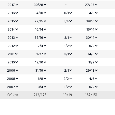
-
2017
30/28
27/27
2016
4/10
0/1
4/9
2015
22/15
3/4
19/10
-
2014
16/14
16/14
2013
35/16
3/1
30/14
2012
7/4
1/2
6/2
2011
17/7
3/1
14/6
-
2010
12/10
11/9
2009
31/19
2/1
29/18
2008
6/8
2/2
4/6
2007
3/4
3/2
0/2
Celkem
212/175
19/19
187/151