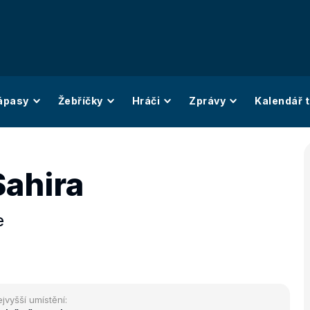
ápasy
Žebříčky
Hráči
Zprávy
Kalendář t
Sahira
e
jvyšší umístění: