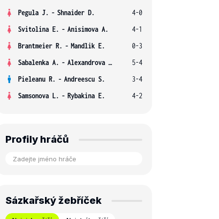
Pegula J.
-
Shnaider D.
4-0
Svitolina E.
-
Anisimova A.
4-1
Brantmeier R.
-
Mandlik E.
0-3
Sabalenka A.
-
Alexandrova E.
5-4
Pieleanu R.
-
Andreescu S.
3-4
Samsonova L.
-
Rybakina E.
4-2
Profily hráčů
Sázkařský žebříček