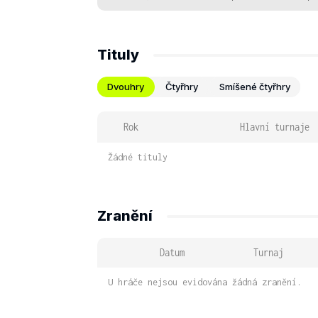
Tituly
Dvouhry
Čtyřhry
Smíšené čtyřhry
Rok
Hlavní turnaje
Žádné tituly
Zranění
Datum
Turnaj
U hráče nejsou evidována žádná zranění.