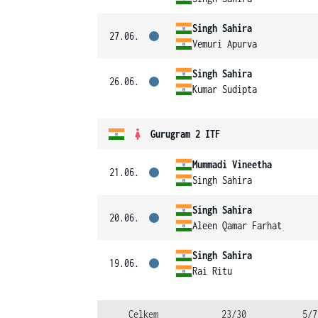
Singh Sahira
27.06.
Vemuri Apurva
Singh Sahira
26.06.
Kumar Sudipta
Gurugram 2 ITF
Mummadi Vineetha
21.06.
Singh Sahira
Singh Sahira
20.06.
Aleen Qamar Farhat
Singh Sahira
19.06.
Rai Ritu
Celkem
23/30
5/7