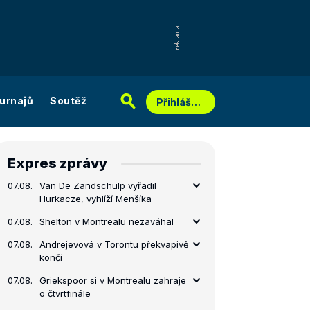
urnajů
Soutěž
Přihlášení
Expres zprávy
07.08.
Van De Zandschulp vyřadil
Hurkacze, vyhlíží Menšíka
07.08.
Shelton v Montrealu nezaváhal
07.08.
Andrejevová v Torontu překvapivě
končí
07.08.
Griekspoor si v Montrealu zahraje
o čtvrtfinále