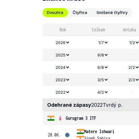
Dvouhra
Čtyřhra
Smíšené čtyřhry
Rok
Celkem
Antuka
2026
1/7
1/2
-
2025
9/8
2024
6/8
2/2
2023
3/5
2/3
-
2022
4/2
Odehrané zápasy
2022
Tvrdý p.
Gurugram 3 ITF
Matere Ishwari
28.06.
Singh Sahira