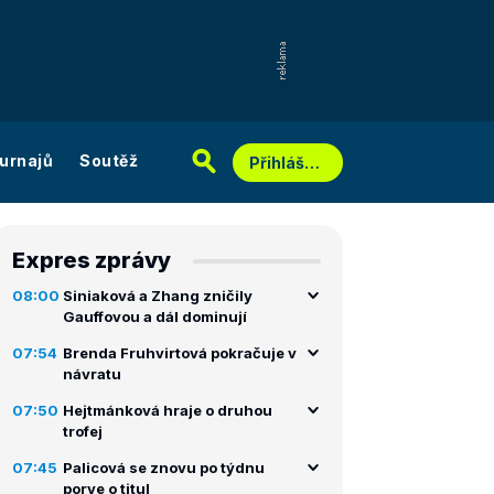
urnajů
Soutěž
Přihlášení
Expres zprávy
08:00
Siniaková a Zhang zničily
Gauffovou a dál dominují
07:54
Brenda Fruhvirtová pokračuje v
návratu
07:50
Hejtmánková hraje o druhou
trofej
07:45
Palicová se znovu po týdnu
porve o titul