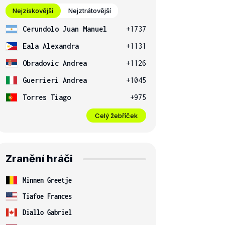
Nejziskovější
Nejztrátovější
Cerundolo Juan Manuel
+1737
Eala Alexandra
+1131
Obradovic Andrea
+1126
Guerrieri Andrea
+1045
Torres Tiago
+975
Celý žebříček
Zranění hráči
Minnen Greetje
Tiafoe Frances
Diallo Gabriel