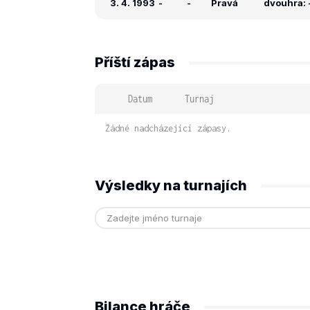
3. 4. 1993
-
-
Pravá
dvouhra: -
Příští zápas
Datum
Turnaj
Žádné nadcházející zápasy.
Výsledky na turnajích
Bilance hráče