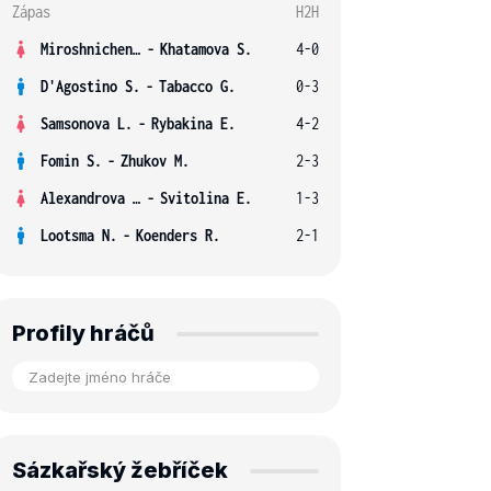
Zápas
H2H
Miroshnichenko V.
-
Khatamova S.
4-0
D'Agostino S.
-
Tabacco G.
0-3
Samsonova L.
-
Rybakina E.
4-2
Fomin S.
-
Zhukov M.
2-3
Alexandrova E.
-
Svitolina E.
1-3
Lootsma N.
-
Koenders R.
2-1
Profily hráčů
Sázkařský žebříček