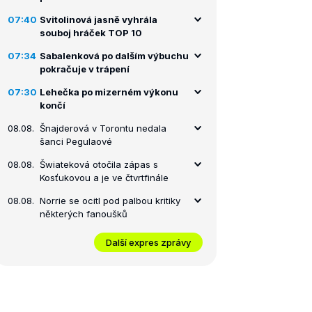
07:40
Svitolinová jasně vyhrála
souboj hráček TOP 10
07:34
Sabalenková po dalším výbuchu
pokračuje v trápení
07:30
Lehečka po mizerném výkonu
končí
08.08.
Šnajderová v Torontu nedala
šanci Pegulaové
08.08.
Šwiateková otočila zápas s
Kosťukovou a je ve čtvrtfinále
08.08.
Norrie se ocitl pod palbou kritiky
některých fanoušků
Další expres zprávy