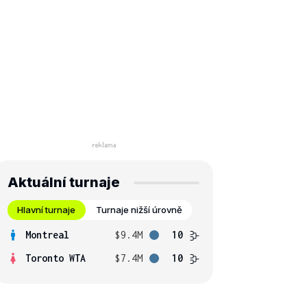
Aktuální turnaje
Hlavní turnaje
Turnaje nižší úrovně
Montreal
$9.4M
10
Toronto WTA
$7.4M
10