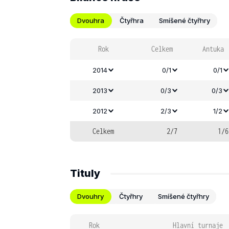
Dvouhra
Čtyřhra
Smíšené čtyřhry
Rok
Celkem
Antuka
2014
0/1
0/1
2013
0/3
0/3
2012
2/3
1/2
Celkem
2/7
1/6
Tituly
Dvouhry
Čtyřhry
Smíšené čtyřhry
Rok
Hlavní turnaje