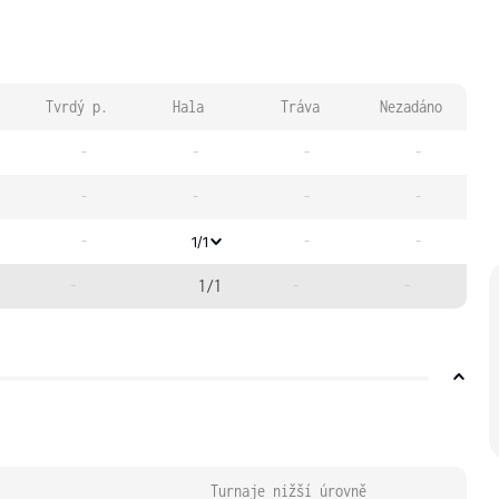
Tvrdý p.
Hala
Tráva
Nezadáno
-
-
-
-
-
-
-
-
-
-
-
1/1
-
1/1
-
-
Turnaje nižší úrovně