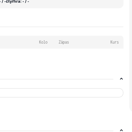
 / -
čtyřhra: - / -
Kolo
Zápas
Kurs