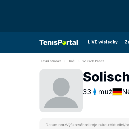
LIVE výsledky
Z
Hlavní stránka
Hráči
Solisch Pascal
Solisch
33
muž
N
Datum nar.:
Výška:
Váha:
Hraje rukou:
Aktuální/ne