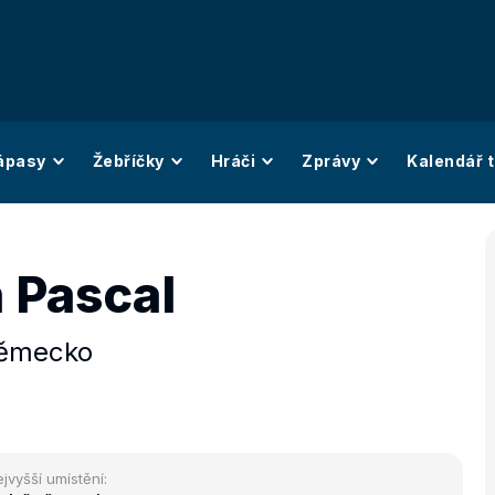
ápasy
Žebříčky
Hráči
Zprávy
Kalendář t
 Pascal
ěmecko
jvyšší umístění: