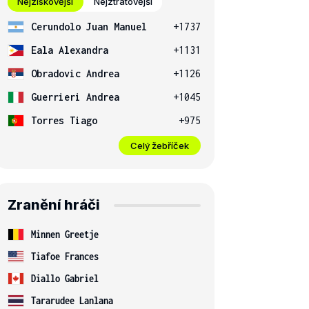
Nejziskovější
Nejztrátovější
Cerundolo Juan Manuel
+1737
Eala Alexandra
+1131
Obradovic Andrea
+1126
Guerrieri Andrea
+1045
Torres Tiago
+975
Celý žebříček
Zranění hráči
Minnen Greetje
Tiafoe Frances
Diallo Gabriel
Tararudee Lanlana