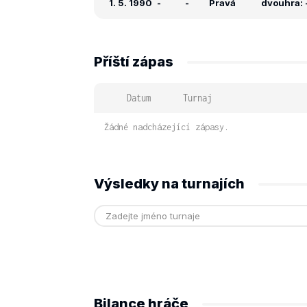
1. 5. 1990
-
-
Pravá
dvouhra: -
Příští zápas
Datum
Turnaj
Žádné nadcházející zápasy.
Výsledky na turnajích
Bilance hráče