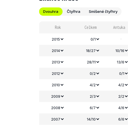
Dvouhra
Čtyřhra
Smíšené čtyřhry
Rok
Celkem
Antuka
-
2015
0/1
2014
18/27
10/16
2013
28/11
13/6
2012
0/2
0/1
2010
4/2
4/2
2009
2/3
2/2
2008
6/7
4/6
2007
14/10
6/6