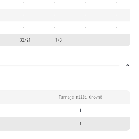
-
-
-
-
-
-
-
-
-
-
-
-
32/21
1/3
-
-
Turnaje nižší úrovně
1
1