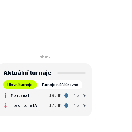
Aktuální turnaje
Hlavní turnaje
Turnaje nižší úrovně
Montreal
$9.4M
16
Toronto WTA
$7.4M
16