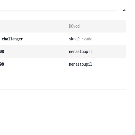
Důvod
 challenger
skreč -
záda
08
nenastoupil
08
nenastoupil