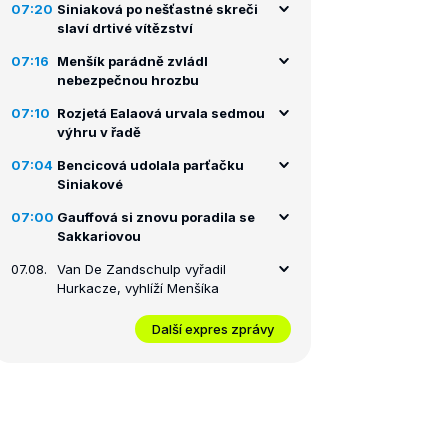
07:20
Siniaková po nešťastné skreči
slaví drtivé vítězství
07:16
Menšík parádně zvládl
nebezpečnou hrozbu
07:10
Rozjetá Ealaová urvala sedmou
výhru v řadě
07:04
Bencicová udolala parťačku
Siniakové
07:00
Gauffová si znovu poradila se
Sakkariovou
07.08.
Van De Zandschulp vyřadil
Hurkacze, vyhlíží Menšíka
Další expres zprávy