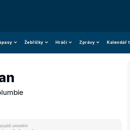
ápasy
Žebříčky
Hráči
Zprávy
Kalendář t
uan
olumbie
jvyšší umístění: