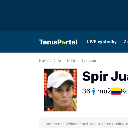
LIVE výsledky
Z
Hlavní stránka
Hráči
Spir Juan
Spir J
36
muž
K
Datum nar.:
Výška:
Váha:
Hraje rukou:
Aktuální/ne