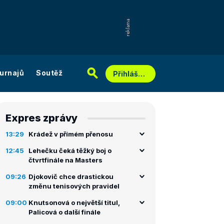
urnajů
Soutěž
Přihlášení
Expres zprávy
13:29
Krádež v přímém přenosu
12:45
Lehečku čeká těžký boj o
čtvrtfinále na Masters
09:26
Djokovič chce drastickou
změnu tenisových pravidel
09:00
Knutsonová o největší titul,
Palicová o další finále