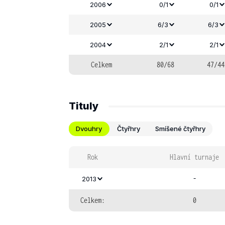
2006
0/1
0/1
2005
6/3
6/3
2004
2/1
2/1
Celkem
80/68
47/44
Tituly
Dvouhry
Čtyřhry
Smíšené čtyřhry
Rok
Hlavní turnaje
-
2013
Celkem:
0