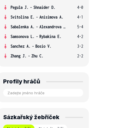
Pegula J.
-
Shnaider D.
4-0
Svitolina E.
-
Anisimova A.
4-1
Sabalenka A.
-
Alexandrova E.
5-4
Samsonova L.
-
Rybakina E.
4-2
Sanchez A.
-
Bosio V.
3-2
Zhang J.
-
Zhu C.
2-2
Profily hráčů
Sázkařský žebříček