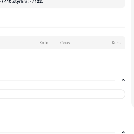
 / 410.
čtyřhra: - / 122.
Kolo
Zápas
Kurs