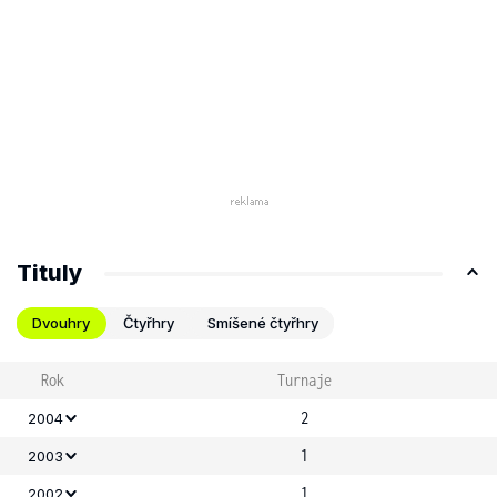
Tituly
Dvouhry
Čtyřhry
Smíšené čtyřhry
Rok
Turnaje
2
2004
1
2003
1
2002