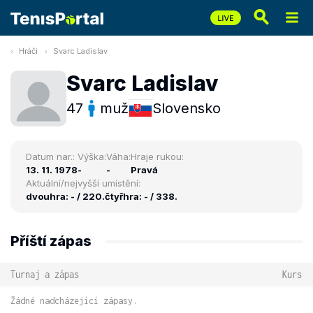
Hráči
Svarc Ladislav
Svarc Ladislav
47
muž
Slovensko
Datum nar.:
Výška:
Váha:
Hraje rukou:
13. 11. 1978
-
-
Pravá
Aktuální/nejvyšší umístění:
dvouhra: - / 220.
čtyřhra: - / 338.
Příští zápas
Turnaj a zápas
Kurs
Žádné nadcházející zápasy.