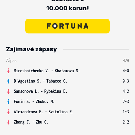
10.000 korun!
Zajímavé zápasy
Zápas
H2H
Miroshnichenko V.
-
Khatamova S.
4-0
D'Agostino S.
-
Tabacco G.
0-3
Samsonova L.
-
Rybakina E.
4-2
Fomin S.
-
Zhukov M.
2-3
Alexandrova E.
-
Svitolina E.
1-3
Zhang J.
-
Zhu C.
2-2