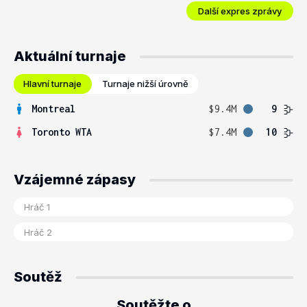
Další expres zprávy
Aktuální turnaje
Hlavní turnaje
Turnaje nižší úrovně
Montreal
$9.4M
9
Toronto WTA
$7.4M
10
Vzájemné zápasy
Soutěž
Soutěžte o