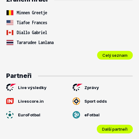
Minnen Greetje
Tiafoe Frances
Diallo Gabriel
Tararudee Lanlana
Celý seznam
Partneři
Live výsledky
Zprávy
Livescore.in
Sport odds
EuroFotbal
eFotbal
Další partneři