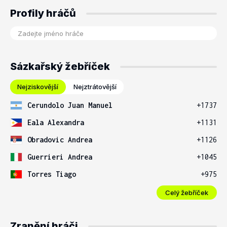
Profily hráčů
Sázkařský žebříček
Nejziskovější
Nejztrátovější
Cerundolo Juan Manuel
+1737
Eala Alexandra
+1131
Obradovic Andrea
+1126
Guerrieri Andrea
+1045
Torres Tiago
+975
Celý žebříček
Zranění hráči