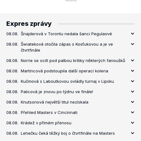
Expres zprávy
08.08.
Šnajderová v Torontu nedala šanci Pegulaové
08.08.
Šwiateková otočila zápas s Kosťukovou a je ve
čtvrtfinále
08.08.
Norrie se ocitl pod palbou kritiky některých fanoušků
08.08.
Martincová podstoupila další operaci kolena
08.08.
Kučmová s Laboutkovou ovládly turnaj v Lipsku
08.08.
Palicová je znovu po týdnu ve finále!
08.08.
Knutsonová největší titul nezískala
08.08.
Přehled Masters v Cincinnati
08.08.
Krádež v přímém přenosu
08.08.
Lehečku čeká těžký boj o čtvrtfinále na Masters