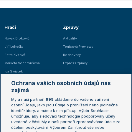
Hráči
Zprávy
Novak Djokovič
Aktuality
Jiří Lehečka
Tenisová Previews
Petra Kvitová
Rozhovory
Markéta Vondroušová
Express zprávy
Iga Swiatek
Marie Bouzková
Ochrana vašich osobních údajů nás
Žebříčky
Kalendář turnajů
zajímá
My a naši partneři
999
ukládáme do vašeho zařízení
Žebříček ATP (muži)
Australian Open
osobní údaje, jako jsou údaje o prohlížení nebo jedinečné
Žebříček WTA (ženy)
French Open
identifikátory, a máme k nim přístup. Výběr Souhlasím
umožňuje, aby sledovací technologie podporovaly účely
Sázkařský žebříček
Wimbledon
uvedené v části My a naši partneři zpracováváme údaje za
US Open
účelem poskytování. Výběrem Zamítnout vše nebo