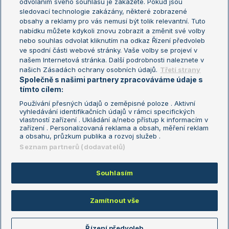
odvoláním svého souhlasu je zakážete. Pokud jsou
Turnaj mistrů
sledovací technologie zakázány, některé zobrazené
Turnaj mistryň
obsahy a reklamy pro vás nemusí být tolik relevantní. Tuto
Aktualní trendy
nabídku můžete kdykoli znovu zobrazit a změnit své volby
nebo souhlas odvolat kliknutím na odkaz Řízení předvoleb
ve spodní části webové stránky. Vaše volby se projeví v
Fotbalové přestupy
našem Internetová stránka. Další podrobnosti naleznete v
Livesport Daily
našich Zásadách ochrany osobních údajů.
Třetí strany
Společně s našimi partnery zpracováváme údaje s
LS Prague Open
tímto cílem:
Používání přesných údajů o zeměpisné poloze . Aktivní
vyhledávání identifikačních údajů v rámci specifických
vlastností zařízení . Ukládání a/nebo přístup k informacím v
Podmínky užití
Nastavení soukromí
zařízení . Personalizovaná reklama a obsah, měření reklam
GDPR a žurnalistika
Reklama
a obsahu, průzkum publika a rozvoj služeb .
Informace o zpracování osobních
Kontakt
Seznam partnerů (dodavatelů)
údajů
Tiráž
Souhlasím
Copyright © 2008-2026 TenisPortal.cz. Využíváme zpravodajství ČTK.
Zamítnout vše
Řízení předvoleb