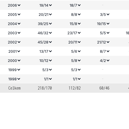
-
2006
19/14
18/7
2005
20/21
8/8
3/5
2004
39/25
15/8
19/15
2003
46/32
23/17
5/5
1
2002
45/28
20/11
21/12
2001
13/17
5/6
8/7
2000
10/12
5/8
4/2
-
1999
5/3
5/3
-
1998
1/1
1/1
Celkem
218/170
112/82
60/46