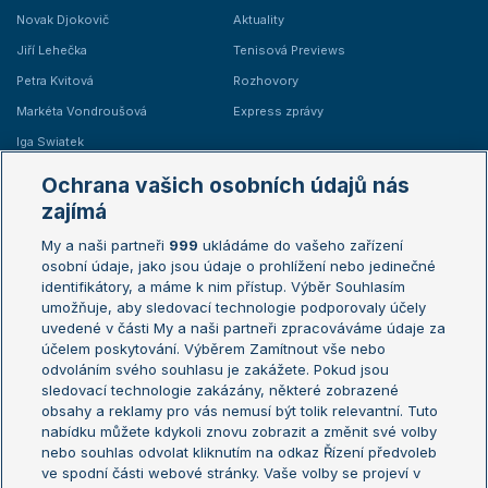
Novak Djokovič
Aktuality
Jiří Lehečka
Tenisová Previews
Petra Kvitová
Rozhovory
Markéta Vondroušová
Express zprávy
Iga Swiatek
Marie Bouzková
Ochrana vašich osobních údajů nás
Žebříčky
Kalendář turnajů
zajímá
My a naši partneři
999
ukládáme do vašeho zařízení
Žebříček ATP (muži)
Australian Open
osobní údaje, jako jsou údaje o prohlížení nebo jedinečné
Žebříček WTA (ženy)
French Open
identifikátory, a máme k nim přístup. Výběr Souhlasím
umožňuje, aby sledovací technologie podporovaly účely
Sázkařský žebříček
Wimbledon
uvedené v části My a naši partneři zpracováváme údaje za
US Open
účelem poskytování. Výběrem Zamítnout vše nebo
odvoláním svého souhlasu je zakážete. Pokud jsou
Turnaj mistrů
sledovací technologie zakázány, některé zobrazené
Turnaj mistryň
obsahy a reklamy pro vás nemusí být tolik relevantní. Tuto
Aktualní trendy
nabídku můžete kdykoli znovu zobrazit a změnit své volby
nebo souhlas odvolat kliknutím na odkaz Řízení předvoleb
ve spodní části webové stránky. Vaše volby se projeví v
Fotbalové přestupy