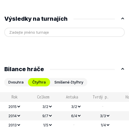
Výsledky na turnajích
Bilance hráče
Dvouhra
Čtyřhra
Smíšené čtyřhry
Rok
Celkem
Antuka
Tvrdý p.
H
-
2015
3/2
3/2
2014
9/7
6/4
3/3
-
2013
1/5
1/4