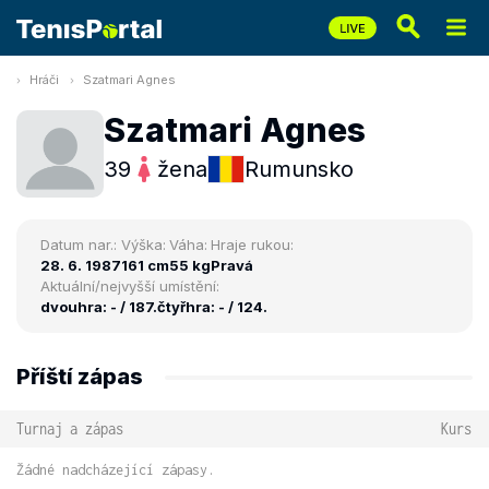
Hráči
Szatmari Agnes
Szatmari Agnes
39
žena
Rumunsko
Datum nar.:
Výška:
Váha:
Hraje rukou:
28. 6. 1987
161 cm
55 kg
Pravá
Aktuální/nejvyšší umístění:
dvouhra: - / 187.
čtyřhra: - / 124.
Příští zápas
Turnaj a zápas
Kurs
Žádné nadcházející zápasy.