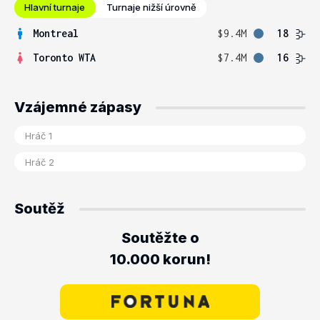
Hlavní turnaje
Turnaje nižší úrovně
Montreal
$9.4M
18
Toronto WTA
$7.4M
16
Vzájemné zápasy
Soutěž
Soutěžte o
10.000 korun!