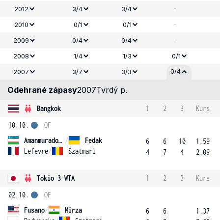
-
2012
3/4
3/4
-
2010
0/1
0/1
-
2009
0/4
0/4
2008
1/4
1/3
0/1
0/4
2007
3/7
3/3
Odehrané zápasy
2007
Tvrdý p.
Bangkok
1
2
3
Kurs
10.10.
OF
Amanmuradova
/
Fedak
6
6
10
1.59
Lefevre
/
Szatmari
4
7
4
2.09
Tokio 3 WTA
1
2
3
Kurs
02.10.
OF
Fusano
/
Mirza
6
6
1.37