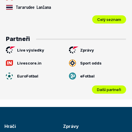
Tararudee Lanlana
Celý seznam
Partneři
Live výsledky
Zprávy
Livescore.in
Sport odds
EuroFotbal
eFotbal
Další partneři
Hráči
Zprávy