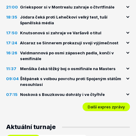
21:00
Griekspoor si v Montrealu zahraje o čtvrtfinále
18:35
Jódara čeká proti Lehečkovi velký test, tuší
španělská média
17:50
Knutsonová si zahraje ve Varšavě o titul
17:24
Alcaraz se Sinnerem prokazují svoji výjimečnost
16:26
Valdmannová po osmi zápasech padla, končí v
semifinále
11:37
Menšíka čeká těžký boj o osmifinále na Masters
09:04
Štěpánek s volbou povrchu proti Spojeným státům
nesouhlasí
07:15
Nosková s Bouzkovou dohrály i ve čtyřhře
Další expres zprávy
Aktuální turnaje