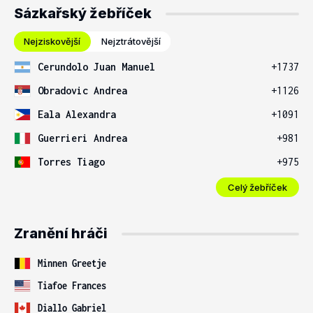
Sázkařský žebříček
Nejziskovější
Nejztrátovější
Cerundolo Juan Manuel
+1737
Obradovic Andrea
+1126
Eala Alexandra
+1091
Guerrieri Andrea
+981
Torres Tiago
+975
Celý žebříček
Zranění hráči
Minnen Greetje
Tiafoe Frances
Diallo Gabriel