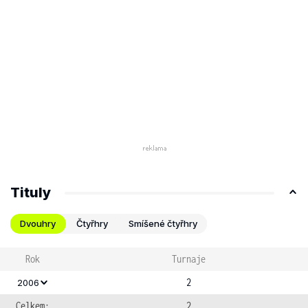
Tituly
Dvouhry
Čtyřhry
Smíšené čtyřhry
Rok
Turnaje
2
2006
Celkem:
2