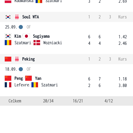
Radwanska
/
Szatmari
3
2
2.69
Soul WTA
1
2
3
Kurs
25.09.
OF
Kim
/
Sugiyama
6
6
1.42
Szatmari
/
Wozniacki
4
4
2.46
Peking
1
2
3
Kurs
18.09.
OF
Peng
/
Yan
6
7
1.18
Lefevre
/
Szatmari
2
6
3.80
Celkem
20/34
16/21
4/12