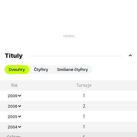
Tituly
Dvouhry
Čtyřhry
Smíšené čtyřhry
Rok
Turnaje
1
2009
2
2006
1
2005
1
2004