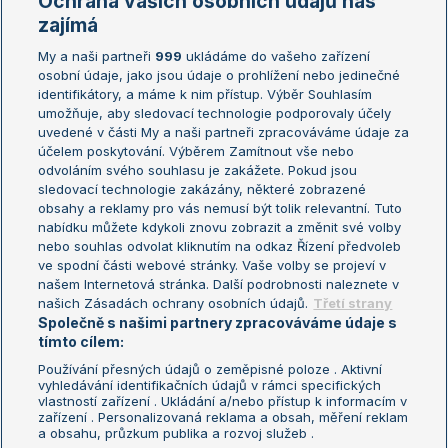
Ochrana vašich osobních údajů nás
Žebříčky
Kalendář turnajů
zajímá
My a naši partneři
999
ukládáme do vašeho zařízení
Žebříček ATP (muži)
Australian Open
osobní údaje, jako jsou údaje o prohlížení nebo jedinečné
Žebříček WTA (ženy)
French Open
identifikátory, a máme k nim přístup. Výběr Souhlasím
umožňuje, aby sledovací technologie podporovaly účely
Sázkařský žebříček
Wimbledon
uvedené v části My a naši partneři zpracováváme údaje za
US Open
účelem poskytování. Výběrem Zamítnout vše nebo
odvoláním svého souhlasu je zakážete. Pokud jsou
Turnaj mistrů
sledovací technologie zakázány, některé zobrazené
Turnaj mistryň
obsahy a reklamy pro vás nemusí být tolik relevantní. Tuto
Aktualní trendy
nabídku můžete kdykoli znovu zobrazit a změnit své volby
nebo souhlas odvolat kliknutím na odkaz Řízení předvoleb
ve spodní části webové stránky. Vaše volby se projeví v
Fotbalové přestupy
našem Internetová stránka. Další podrobnosti naleznete v
Livesport Daily
našich Zásadách ochrany osobních údajů.
Třetí strany
Společně s našimi partnery zpracováváme údaje s
LS Prague Open
tímto cílem:
Používání přesných údajů o zeměpisné poloze . Aktivní
vyhledávání identifikačních údajů v rámci specifických
vlastností zařízení . Ukládání a/nebo přístup k informacím v
Podmínky užití
Nastavení soukromí
zařízení . Personalizovaná reklama a obsah, měření reklam
GDPR a žurnalistika
Reklama
a obsahu, průzkum publika a rozvoj služeb .
Informace o zpracování osobních