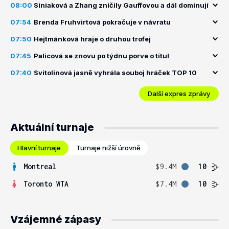
08:00
Siniaková a Zhang zničily Gauffovou a dál dominují
07:54
Brenda Fruhvirtová pokračuje v návratu
07:50
Hejtmánková hraje o druhou trofej
07:45
Palicová se znovu po týdnu porve o titul
07:40
Svitolinová jasně vyhrála souboj hráček TOP 10
Další expres zprávy
Aktuální turnaje
Hlavní turnaje
Turnaje nižší úrovně
Montreal
$9.4M
10
Toronto WTA
$7.4M
10
Vzájemné zápasy