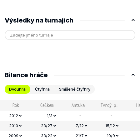
Výsledky na turnajích
Bilance hráče
Dvouhra
Čtyřhra
Smíšené čtyřhry
Rok
Celkem
Antuka
Tvrdý p.
H
-
-
2012
1/3
2010
23/27
7/12
15/12
2009
33/22
21/7
10/9