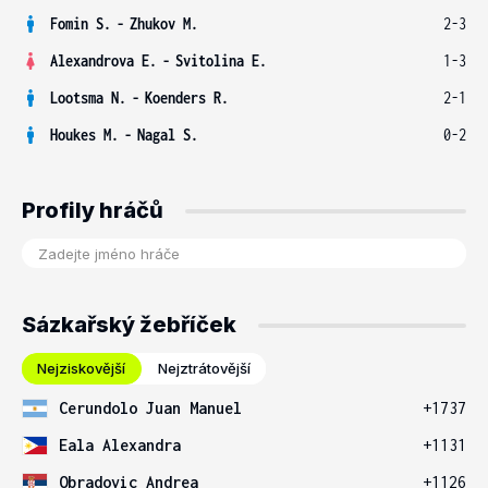
Fomin S.
-
Zhukov M.
2-3
Alexandrova E.
-
Svitolina E.
1-3
Lootsma N.
-
Koenders R.
2-1
Houkes M.
-
Nagal S.
0-2
Profily hráčů
Sázkařský žebříček
Nejziskovější
Nejztrátovější
Cerundolo Juan Manuel
+1737
Eala Alexandra
+1131
Obradovic Andrea
+1126