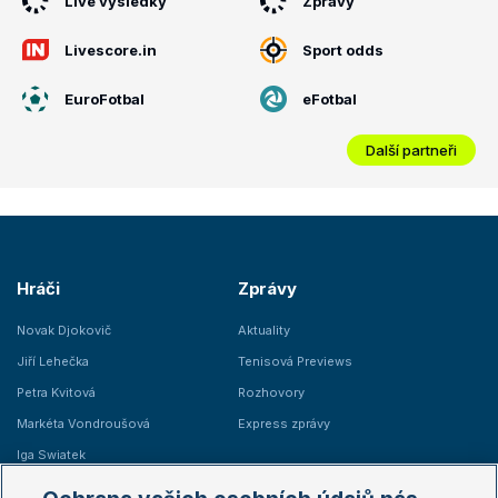
Live výsledky
Zprávy
Livescore.in
Sport odds
EuroFotbal
eFotbal
Další partneři
Hráči
Zprávy
Novak Djokovič
Aktuality
Jiří Lehečka
Tenisová Previews
Petra Kvitová
Rozhovory
Markéta Vondroušová
Express zprávy
Iga Swiatek
Marie Bouzková