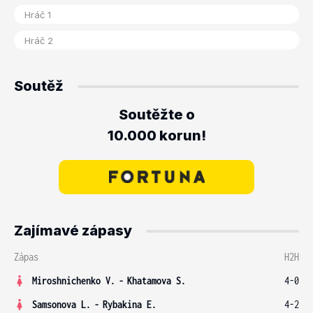
Soutěž
Soutěžte o
10.000 korun!
Zajímavé zápasy
Zápas
H2H
Miroshnichenko V.
-
Khatamova S.
4-0
Samsonova L.
-
Rybakina E.
4-2