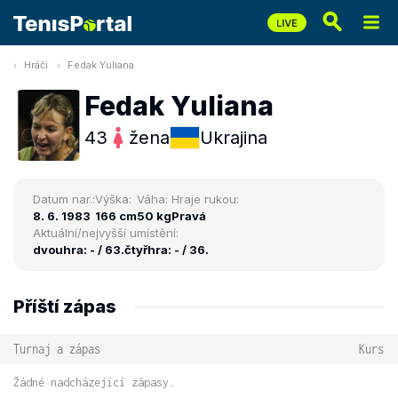
Hráči
Fedak Yuliana
Fedak Yuliana
43
žena
Ukrajina
Datum nar.:
Výška:
Váha:
Hraje rukou:
8. 6. 1983
166 cm
50 kg
Pravá
Aktuální/nejvyšší umístění:
dvouhra: - / 63.
čtyřhra: - / 36.
Příští zápas
Turnaj a zápas
Kurs
Žádné nadcházející zápasy.