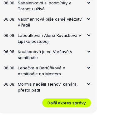
06.08.
Sabalenková si podmínky v
Torontu užívá
06.08.
Valdmannová píše osmé vítězství
v řadě
06.08.
Laboutková i Alena Kovačková v
Lipsku postupují
06.08.
Knutsonová je ve Varšavě v
semifinále
06.08.
Lehečka a Bartůňková o
osmifinále na Masters
06.08.
Monfils nadělil Tienovi kanára,
přesto padl
Další expres zprávy