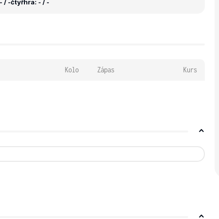
 / -
čtyřhra: - / -
Kolo
Zápas
Kurs