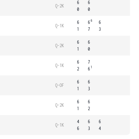
6
6
Q-2K
0
0
6
6
6
6
Q-1K
1
7
3
6
6
Q-2K
1
0
6
7
Q-1K
1
2
6
6
6
Q-OF
1
3
6
6
Q-2K
1
2
4
6
6
Q-1K
6
3
4