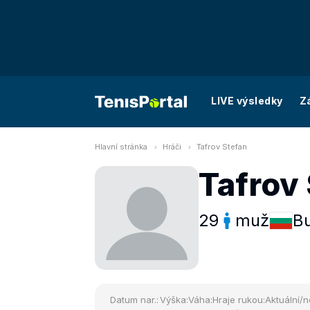
LIVE výsledky
Z
Hlavní stránka
Hráči
Tafrov Stefan
Tafrov
29
muž
Bu
Datum nar.:
Výška:
Váha:
Hraje rukou:
Aktuální/n