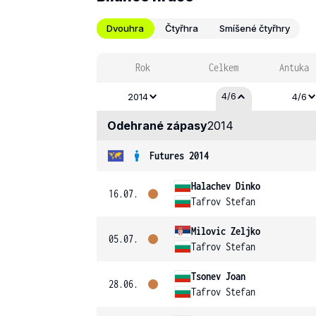
Dvouhra
Čtyřhra
Smíšené čtyřhry
Rok
Celkem
Antuka
4/6
2014
4/6
Odehrané zápasy
2014
Futures 2014
Halachev Dinko
16.07.
Tafrov Stefan
Milovic Zeljko
05.07.
Tafrov Stefan
Tsonev Joan
28.06.
Tafrov Stefan