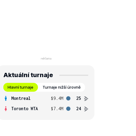
Aktuální turnaje
Hlavní turnaje
Turnaje nižší úrovně
Montreal
$9.4M
25
Toronto WTA
$7.4M
24