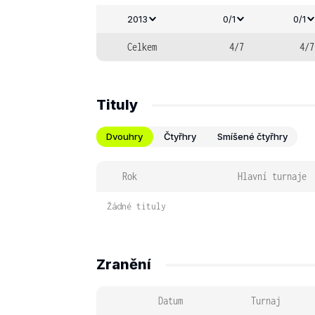
2013
0/1
0/1
Celkem
4/7
4/7
Tituly
Dvouhry
Čtyřhry
Smíšené čtyřhry
Rok
Hlavní turnaje
Žádné tituly
Zranění
Datum
Turnaj