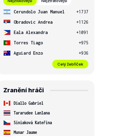
Nejziskovější
Nejztrátovější
Cerundolo Juan Manuel
+1737
Obradovic Andrea
+1126
Eala Alexandra
+1091
Torres Tiago
+975
Aguiard Enzo
+936
Celý žebříček
Zranění hráči
Diallo Gabriel
Tararudee Lanlana
Siniaková Kateřina
Munar Jaume