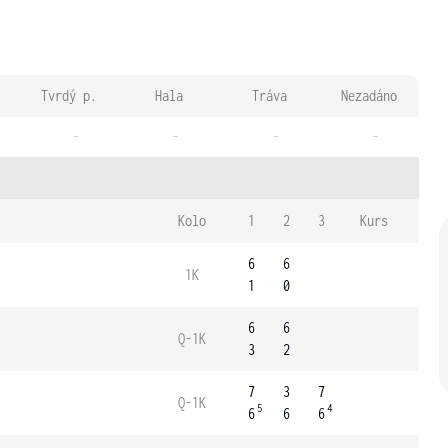
Tvrdý p.
Hala
Tráva
Nezadáno
-
-
-
-
Kolo
1
2
3
Kurs
6
6
1K
1
0
6
6
Q-1K
3
2
7
3
7
Q-1K
5
4
6
6
6