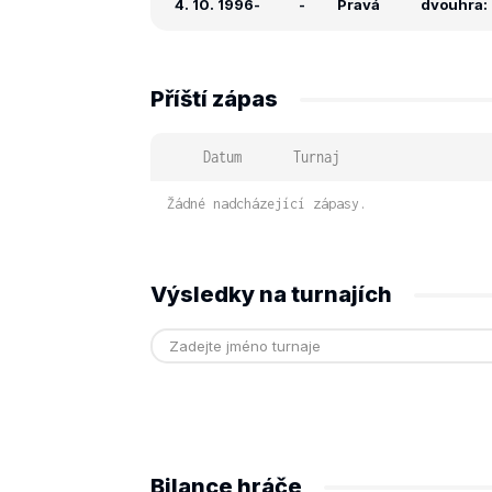
4. 10. 1996
-
-
Pravá
dvouhra: -
Příští zápas
Datum
Turnaj
Žádné nadcházející zápasy.
Výsledky na turnajích
Bilance hráče