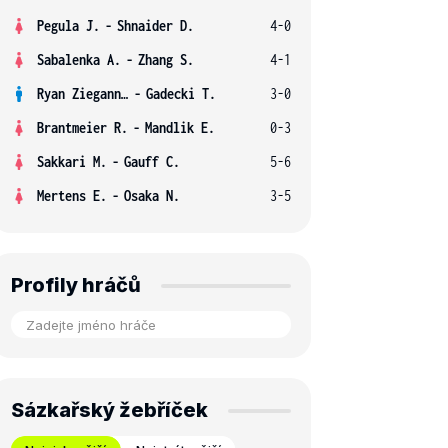
Pegula J.
-
Shnaider D.
4-0
Sabalenka A.
-
Zhang S.
4-1
Ryan Ziegann S.
-
Gadecki T.
3-0
Brantmeier R.
-
Mandlik E.
0-3
Sakkari M.
-
Gauff C.
5-6
Mertens E.
-
Osaka N.
3-5
Profily hráčů
Sázkařský žebříček