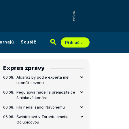
urnajů
Soutěž
Přihlášení
Expres zprávy
06.08.
Alcaraz by podle experta měl
ukončit sezonu
06.08.
Pegulaová nadělila přemožitelce
Siniakové kanára
06.08.
Fils nedal šanci Navonemu
06.08.
Šwiateková v Torontu smetla
Golubicovou