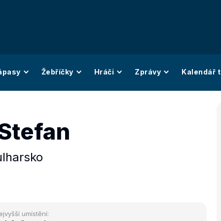
ápasy
Žebříčky
Hráči
Zprávy
Kalendář t
 Stefan
lharsko
ejvyšší umístění: