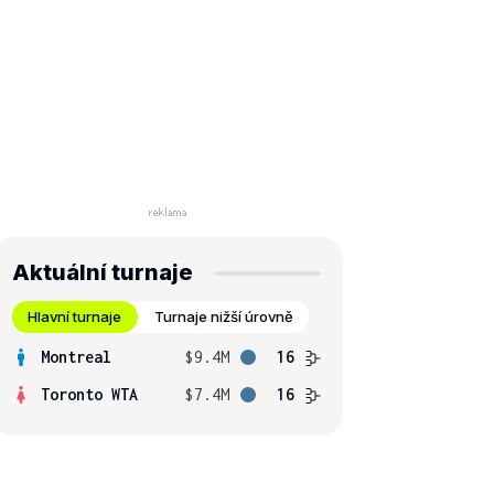
Aktuální turnaje
Hlavní turnaje
Turnaje nižší úrovně
Montreal
$9.4M
16
Toronto WTA
$7.4M
16