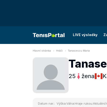
LIVE výsledky
Z
Hlavní stránka
Hráči
Tanasescu Maria
Tanase
25
žena
K
Datum nar.:
Výška:
Váha:
Hraje rukou:
Aktuální/