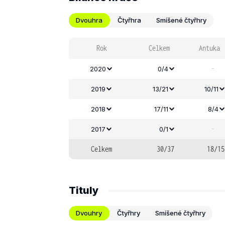
Dvouhra
Čtyřhra
Smíšené čtyřhry
Rok
Celkem
Antuka
-
2020
0/4
2019
13/21
10/11
2018
17/11
8/4
-
2017
0/1
Celkem
30/37
18/15
Tituly
Dvouhry
Čtyřhry
Smíšené čtyřhry