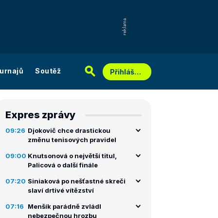
urnajů
Soutěž
Přihlášení
Expres zprávy
09:26
Djokovič chce drastickou
změnu tenisových pravidel
09:00
Knutsonová o největší titul,
Palicová o další finále
07:20
Siniaková po nešťastné skreči
slaví drtivé vítězství
07:16
Menšík parádně zvládl
nebezpečnou hrozbu