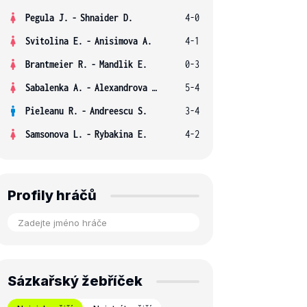
Pegula J.
-
Shnaider D.
4-0
Svitolina E.
-
Anisimova A.
4-1
Brantmeier R.
-
Mandlik E.
0-3
Sabalenka A.
-
Alexandrova E.
5-4
Pieleanu R.
-
Andreescu S.
3-4
Samsonova L.
-
Rybakina E.
4-2
Profily hráčů
Sázkařský žebříček