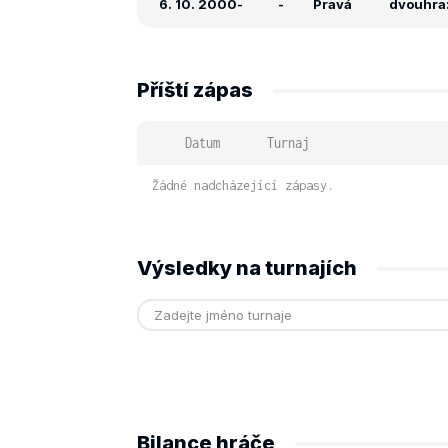
6. 10. 2000
-
-
Pravá
dvouhra: 
Příští zápas
Datum
Turnaj
Žádné nadcházející zápasy.
Výsledky na turnajích
Bilance hráče