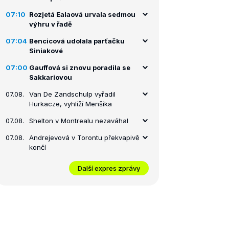
07:10
Rozjetá Ealaová urvala sedmou
výhru v řadě
07:04
Bencicová udolala parťačku
Siniakové
07:00
Gauffová si znovu poradila se
Sakkariovou
07.08.
Van De Zandschulp vyřadil
Hurkacze, vyhlíží Menšíka
07.08.
Shelton v Montrealu nezaváhal
07.08.
Andrejevová v Torontu překvapivě
končí
Další expres zprávy