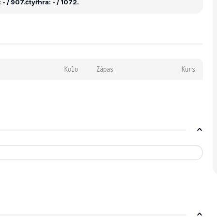
- / 907.
čtyřhra: - / 1072.
Kolo
Zápas
Kurs