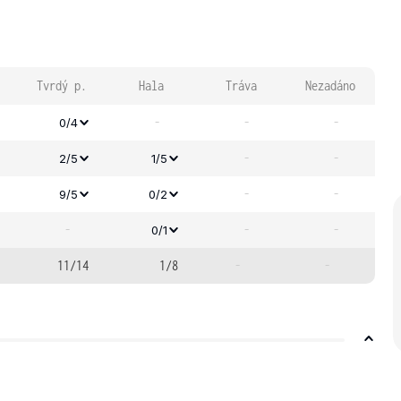
Tvrdý p.
Hala
Tráva
Nezadáno
-
-
-
0/4
-
-
2/5
1/5
-
-
9/5
0/2
-
-
-
0/1
11/14
1/8
-
-