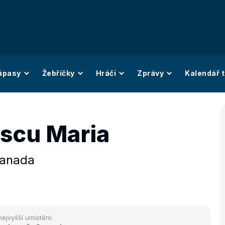
ápasy
Žebříčky
Hráči
Zprávy
Kalendář t
scu Maria
anada
nejvyšší umístění: