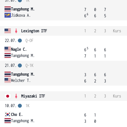
31.07.
1K
Tangphong M.
7
0
7
6
Jidkova A.
6
6
5
Lexington ITF
1
2
3
Kurs
22.07.
Q-OF
5
Nagle C.
6
6
6
Tangphong M.
7
1
1
21.07.
Q-1K
Tangphong M.
3
6
6
Welcher T.
6
2
3
Miyazaki ITF
1
2
3
Kurs
10.07.
1K
Cho E.
6
1
Tangphong M.
3
0