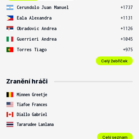
Cerundolo Juan Manuel
+1737
Eala Alexandra
+1131
Obradovic Andrea
+1126
Guerrieri Andrea
+1045
Torres Tiago
+975
Celý žebříček
Zranění hráči
Minnen Greetje
Tiafoe Frances
Diallo Gabriel
Tararudee Lanlana
Celý seznam