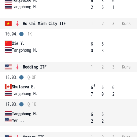
6
3
6
Tangphong M.
2
6
1
Ho Chi Minh City ITF
1
2
3
Kurs
10.04.
1K
Xie Y.
6
6
Tangphong M.
0
3
Redding ITF
1
2
3
Kurs
18.03.
Q-OF
6
Shulaeva E.
6
6
6
Tangphong M.
7
0
2
17.03.
Q-1K
Tangphong M.
6
6
Yen J.
2
2