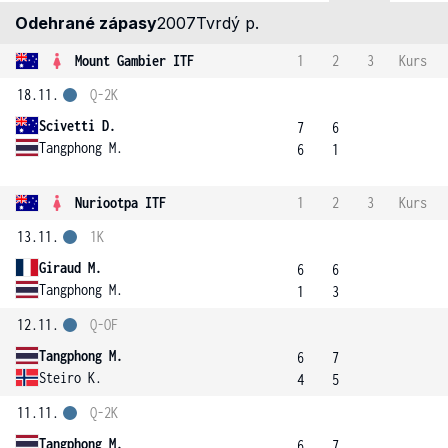
Odehrané zápasy
2007
Tvrdý p.
Mount Gambier ITF
1
2
3
Kurs
18.11.
Q-2K
Scivetti D.
7
6
Tangphong M.
6
1
Nuriootpa ITF
1
2
3
Kurs
13.11.
1K
Giraud M.
6
6
Tangphong M.
1
3
12.11.
Q-OF
Tangphong M.
6
7
Steiro K.
4
5
11.11.
Q-2K
Tangphong M.
6
7