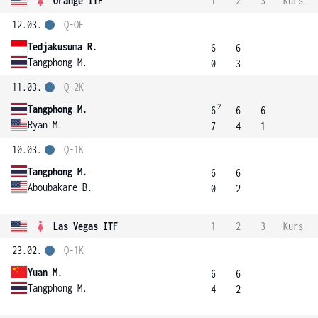
Orange ITF
1
2
3
Kurs
12.03.
Q-OF
Tedjakusuma R.
6
6
Tangphong M.
0
3
11.03.
Q-2K
2
Tangphong M.
6
6
6
Ryan M.
7
4
1
10.03.
Q-1K
Tangphong M.
6
6
Aboubakare B.
0
2
Las Vegas ITF
1
2
3
Kurs
23.02.
Q-1K
Yuan M.
6
6
Tangphong M.
4
2