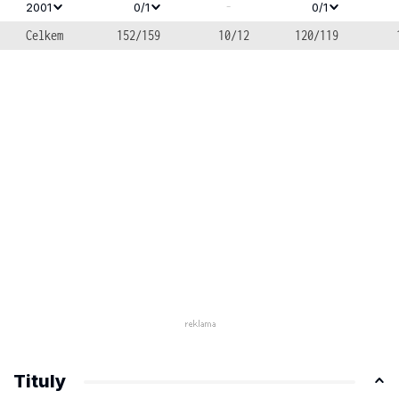
-
2001
0/1
0/1
Celkem
152/159
10/12
120/119
Tituly