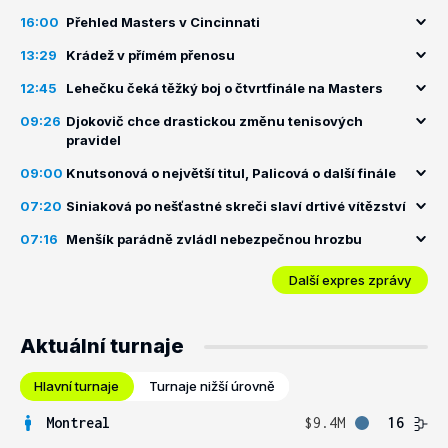
16:00
Přehled Masters v Cincinnati
13:29
Krádež v přímém přenosu
12:45
Lehečku čeká těžký boj o čtvrtfinále na Masters
09:26
Djokovič chce drastickou změnu tenisových
pravidel
09:00
Knutsonová o největší titul, Palicová o další finále
07:20
Siniaková po nešťastné skreči slaví drtivé vítězství
07:16
Menšík parádně zvládl nebezpečnou hrozbu
Další expres zprávy
Aktuální turnaje
Hlavní turnaje
Turnaje nižší úrovně
Montreal
$9.4M
16