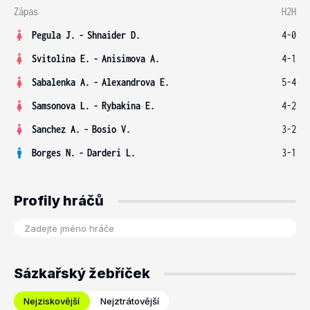
Zápas
H2H
Pegula J.
-
Shnaider D.
4-0
Svitolina E.
-
Anisimova A.
4-1
Sabalenka A.
-
Alexandrova E.
5-4
Samsonova L.
-
Rybakina E.
4-2
Sanchez A.
-
Bosio V.
3-2
Borges N.
-
Darderi L.
3-1
Profily hráčů
Sázkařský žebříček
Nejziskovější
Nejztrátovější