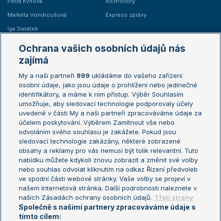
Petra Kvitová
Rozhovory
Markéta Vondroušová
Express zprávy
Iga Swiatek
Marie Bouzková
Ochrana vašich osobních údajů nás
Žebříčky
Kalendář turnajů
zajímá
My a naši partneři
999
ukládáme do vašeho zařízení
Žebříček ATP (muži)
Australian Open
osobní údaje, jako jsou údaje o prohlížení nebo jedinečné
Žebříček WTA (ženy)
French Open
identifikátory, a máme k nim přístup. Výběr Souhlasím
umožňuje, aby sledovací technologie podporovaly účely
Sázkařský žebříček
Wimbledon
uvedené v části My a naši partneři zpracováváme údaje za
US Open
účelem poskytování. Výběrem Zamítnout vše nebo
odvoláním svého souhlasu je zakážete. Pokud jsou
Turnaj mistrů
sledovací technologie zakázány, některé zobrazené
Turnaj mistryň
obsahy a reklamy pro vás nemusí být tolik relevantní. Tuto
Aktualní trendy
nabídku můžete kdykoli znovu zobrazit a změnit své volby
nebo souhlas odvolat kliknutím na odkaz Řízení předvoleb
ve spodní části webové stránky. Vaše volby se projeví v
Fotbalové přestupy
našem Internetová stránka. Další podrobnosti naleznete v
Livesport Daily
našich Zásadách ochrany osobních údajů.
Třetí strany
Společně s našimi partnery zpracováváme údaje s
LS Prague Open
tímto cílem: