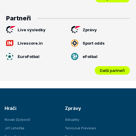
Partneři
Live výsledky
Zprávy
Livescore.in
Sport odds
EuroFotbal
eFotbal
Další partneři
Hráči
Zprávy
Novak Djokovič
Aktuality
Jiří Lehečka
Tenisová Previews