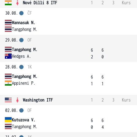
Nové Dillí 8 ITF
1
2
3
Kurs
30.08.
ČF
Wannasuk N.
Tangphong M.
29.08.
OF
Tangphong M.
6
6
Hedges A.
2
0
28.08.
1K
Tangphong M.
6
6
Appineni P.
1
1
Washington ITF
1
2
3
Kurs
02.08.
OF
Kutuzova V.
6
6
Tangphong M.
0
4