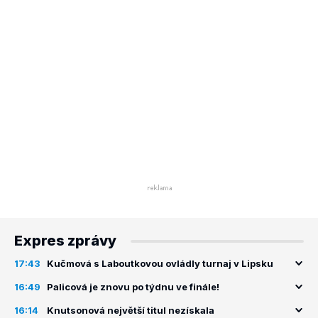
Expres zprávy
17:43
Kučmová s Laboutkovou ovládly turnaj v Lipsku
16:49
Palicová je znovu po týdnu ve finále!
16:14
Knutsonová největší titul nezískala