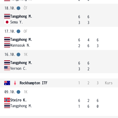
18.10.
ČF
Tangphong M.
6
6
Sema Y.
3
3
17.10.
OF
Tangphong M.
6
4
6
Wannasuk N.
2
6
3
16.10.
1K
Tangphong M.
6
6
Vernon C.
3
2
Rockhampton ITF
1
2
3
Kurs
09.10.
1K
Steiro K.
6
2
6
Tangphong M.
1
6
0