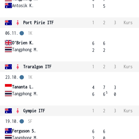
Antosik K.
1
5
Port Pirie ITF
1
2
3
Kurs
06.11.
1K
O’Brien K.
6
6
Tangphong M.
2
2
Traralgon ITF
1
2
3
Kurs
23.10.
1K
Tananta L.
4
7
3
5
Tangphong M.
6
6
0
Gympie ITF
1
2
3
Kurs
19.10.
SF
Ferguson S.
6
6
Tangphong M.
2
0