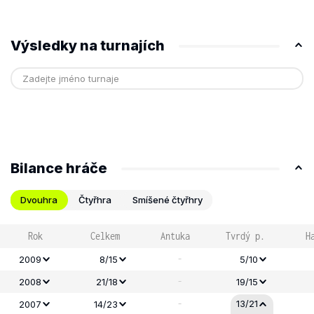
Výsledky na turnajích
Bilance hráče
Dvouhra
Čtyřhra
Smíšené čtyřhry
Rok
Celkem
Antuka
Tvrdý p.
H
-
2009
8/15
5/10
-
2008
21/18
19/15
-
13/21
2007
14/23