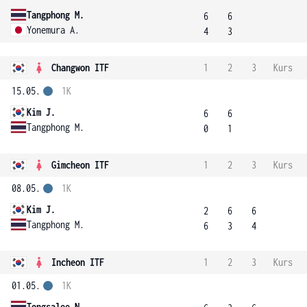
Tangphong M.
6
6
Yonemura A.
4
3
Changwon ITF
1
2
3
Kurs
15.05.
1K
Kim J.
6
6
Tangphong M.
0
1
Gimcheon ITF
1
2
3
Kurs
08.05.
1K
Kim J.
2
6
6
Tangphong M.
6
3
4
Incheon ITF
1
2
3
Kurs
01.05.
1K
Tongsalee N.