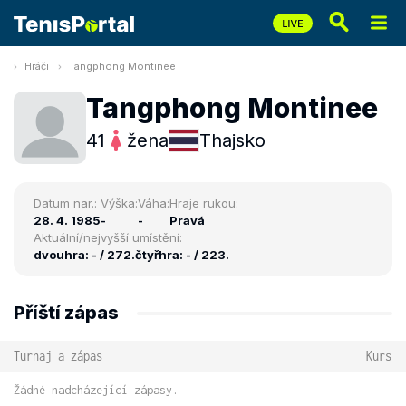
Hráči
Tangphong Montinee
Tangphong Montinee
41
žena
Thajsko
Datum nar.:
Výška:
Váha:
Hraje rukou:
28. 4. 1985
-
-
Pravá
Aktuální/nejvyšší umístění:
dvouhra: - / 272.
čtyřhra: - / 223.
Příští zápas
Turnaj a zápas
Kurs
Žádné nadcházející zápasy.