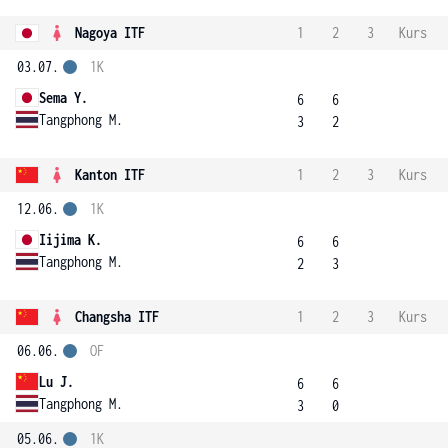
Nagoya ITF
1
2
3
Kurs
03.07.
1K
Sema Y.
6
6
Tangphong M.
3
2
Kanton ITF
1
2
3
Kurs
12.06.
1K
Iijima K.
6
6
Tangphong M.
2
3
Changsha ITF
1
2
3
Kurs
06.06.
OF
Lu J.
6
6
Tangphong M.
3
0
05.06.
1K