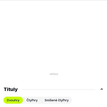
Tituly
Dvouhry
Čtyřhry
Smíšené čtyřhry