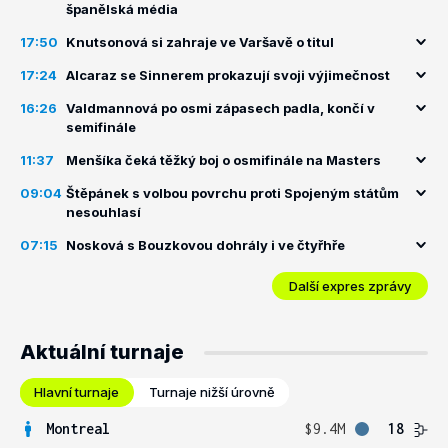
španělská média
17:50
Knutsonová si zahraje ve Varšavě o titul
17:24
Alcaraz se Sinnerem prokazují svoji výjimečnost
16:26
Valdmannová po osmi zápasech padla, končí v
semifinále
11:37
Menšíka čeká těžký boj o osmifinále na Masters
09:04
Štěpánek s volbou povrchu proti Spojeným státům
nesouhlasí
07:15
Nosková s Bouzkovou dohrály i ve čtyřhře
Další expres zprávy
Aktuální turnaje
Hlavní turnaje
Turnaje nižší úrovně
Montreal
$9.4M
18