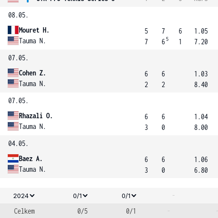
08.05.
Mouret H.
5
7
6
1.05
5
Tauma N.
7
6
1
7.20
07.05.
Cohen Z.
6
6
1.03
Tauma N.
2
2
8.40
07.05.
Rhazali O.
6
6
1.04
Tauma N.
3
0
8.00
04.05.
Baez A.
6
6
1.06
Tauma N.
3
0
6.80
-
2024
0/1
0/1
Celkem
0/5
0/1
-