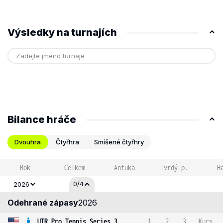
Výsledky na turnajích
Bilance hráče
Dvouhra
Čtyřhra
Smíšené čtyřhry
Rok
Celkem
Antuka
Tvrdý p.
H
-
-
0/4
2026
Odehrané zápasy
2026
UTR Pro Tennis Series 3
1
2
3
Kurs