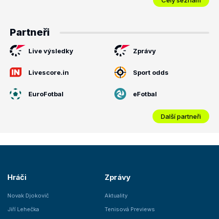
Partneři
Live výsledky
Zprávy
Livescore.in
Sport odds
EuroFotbal
eFotbal
Další partneři
Hráči
Zprávy
Novak Djokovič
Aktuality
Jiří Lehečka
Tenisová Previews