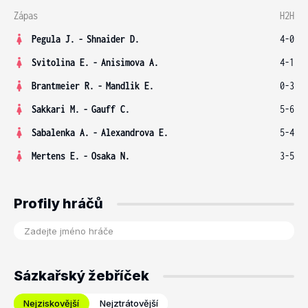
Zápas
H2H
Pegula J.
-
Shnaider D.
4-0
Svitolina E.
-
Anisimova A.
4-1
Brantmeier R.
-
Mandlik E.
0-3
Sakkari M.
-
Gauff C.
5-6
Sabalenka A.
-
Alexandrova E.
5-4
Mertens E.
-
Osaka N.
3-5
Profily hráčů
Sázkařský žebříček
Nejziskovější
Nejztrátovější