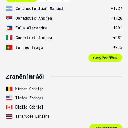
Cerundolo Juan Manuel
+1737
Obradovic Andrea
+1126
Eala Alexandra
+1091
Guerrieri Andrea
+981
Torres Tiago
+975
Celý žebříček
Zranění hráči
Minnen Greetje
Tiafoe Frances
Diallo Gabriel
Tararudee Lanlana
Celý seznam