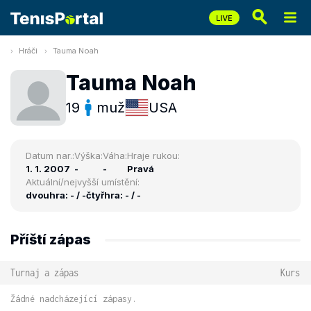
Hráči
Tauma Noah
Tauma Noah
19
muž
USA
Datum nar.:
Výška:
Váha:
Hraje rukou:
1. 1. 2007
-
-
Pravá
Aktuální/nejvyšší umístění:
dvouhra: - / -
čtyřhra: - / -
Příští zápas
Turnaj a zápas
Kurs
Žádné nadcházející zápasy.