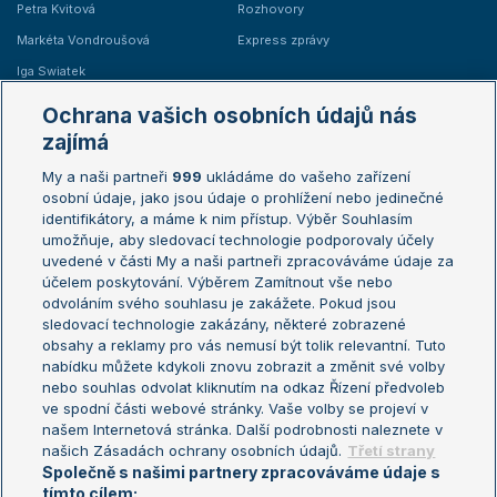
Petra Kvitová
Rozhovory
Markéta Vondroušová
Express zprávy
Iga Swiatek
Marie Bouzková
Ochrana vašich osobních údajů nás
Žebříčky
Kalendář turnajů
zajímá
My a naši partneři
999
ukládáme do vašeho zařízení
Žebříček ATP (muži)
Australian Open
osobní údaje, jako jsou údaje o prohlížení nebo jedinečné
Žebříček WTA (ženy)
French Open
identifikátory, a máme k nim přístup. Výběr Souhlasím
umožňuje, aby sledovací technologie podporovaly účely
Sázkařský žebříček
Wimbledon
uvedené v části My a naši partneři zpracováváme údaje za
US Open
účelem poskytování. Výběrem Zamítnout vše nebo
odvoláním svého souhlasu je zakážete. Pokud jsou
Turnaj mistrů
sledovací technologie zakázány, některé zobrazené
Turnaj mistryň
obsahy a reklamy pro vás nemusí být tolik relevantní. Tuto
Aktualní trendy
nabídku můžete kdykoli znovu zobrazit a změnit své volby
nebo souhlas odvolat kliknutím na odkaz Řízení předvoleb
ve spodní části webové stránky. Vaše volby se projeví v
Fotbalové přestupy
našem Internetová stránka. Další podrobnosti naleznete v
Livesport Daily
našich Zásadách ochrany osobních údajů.
Třetí strany
Společně s našimi partnery zpracováváme údaje s
LS Prague Open
tímto cílem: