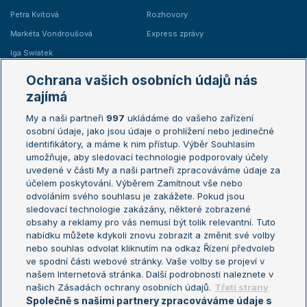
Petra Kvitová
Rozhovory
Markéta Vondroušová
Express zprávy
Iga Swiatek
Marie Bouzková
Ochrana vašich osobních údajů nás
Žebříčky
Kalendář turnajů
zajímá
My a naši partneři
997
ukládáme do vašeho zařízení
Žebříček ATP (muži)
Australian Open
osobní údaje, jako jsou údaje o prohlížení nebo jedinečné
Žebříček WTA (ženy)
French Open
identifikátory, a máme k nim přístup. Výběr Souhlasím
umožňuje, aby sledovací technologie podporovaly účely
Sázkařský žebříček
Wimbledon
uvedené v části My a naši partneři zpracováváme údaje za
US Open
účelem poskytování. Výběrem Zamítnout vše nebo
odvoláním svého souhlasu je zakážete. Pokud jsou
Turnaj mistrů
sledovací technologie zakázány, některé zobrazené
Turnaj mistryň
obsahy a reklamy pro vás nemusí být tolik relevantní. Tuto
Aktualní trendy
nabídku můžete kdykoli znovu zobrazit a změnit své volby
nebo souhlas odvolat kliknutím na odkaz Řízení předvoleb
ve spodní části webové stránky. Vaše volby se projeví v
Fotbalové přestupy
našem Internetová stránka. Další podrobnosti naleznete v
Livesport Daily
našich Zásadách ochrany osobních údajů.
Třetí strany
Společně s našimi partnery zpracováváme údaje s
LS Prague Open