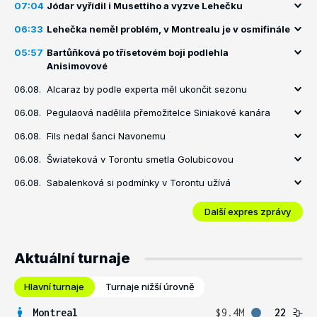
07:04
Jódar vyřídil i Musettiho a vyzve Lehečku
06:33
Lehečka neměl problém, v Montrealu je v osmifinále
05:57
Bartůňková po třísetovém boji podlehla
Anisimovové
06.08.
Alcaraz by podle experta měl ukončit sezonu
06.08.
Pegulaová nadělila přemožitelce Siniakové kanára
06.08.
Fils nedal šanci Navonemu
06.08.
Šwiateková v Torontu smetla Golubicovou
06.08.
Sabalenková si podmínky v Torontu užívá
Další expres zprávy
Aktuální turnaje
Hlavní turnaje
Turnaje nižší úrovně
Montreal
$9.4M
22