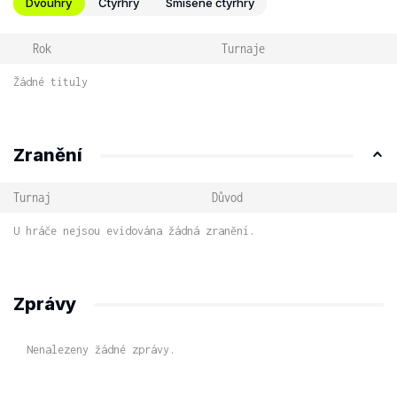
Dvouhry
Čtyřhry
Smíšené čtyřhry
Rok
Turnaje
Žádné tituly
Zranění
Turnaj
Důvod
U hráče nejsou evidována žádná zranění.
Zprávy
Nenalezeny žádné zprávy.