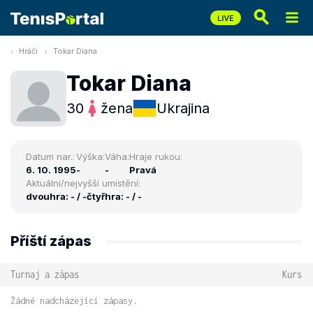
Hráči
Tokar Diana
Tokar Diana
30
žena
Ukrajina
Datum nar.:
Výška:
Váha:
Hraje rukou:
6. 10. 1995
-
-
Pravá
Aktuální/nejvyšší umístění:
dvouhra: - / -
čtyřhra: - / -
Příští zápas
Turnaj a zápas
Kurs
Žádné nadcházející zápasy.