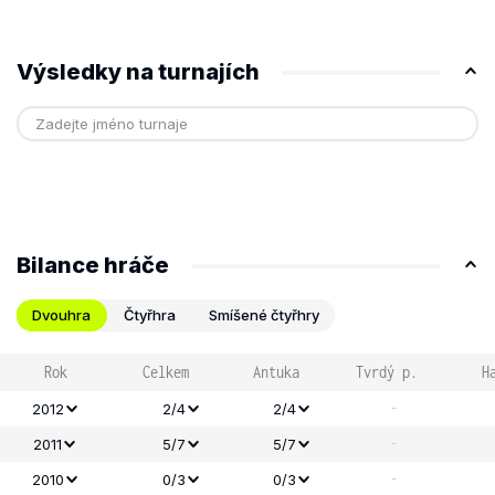
Výsledky na turnajích
Bilance hráče
Dvouhra
Čtyřhra
Smíšené čtyřhry
Rok
Celkem
Antuka
Tvrdý p.
H
-
2012
2/4
2/4
-
2011
5/7
5/7
-
2010
0/3
0/3