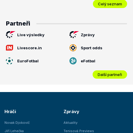
Celý seznam
Partneři
Live výsledky
Zprávy
Livescore.in
Sport odds
EuroFotbal
eFotbal
Další partneři
Hráči
Zprávy
Novak Djokovič
Aktuality
Jiří Lehečka
Tenisová Previews