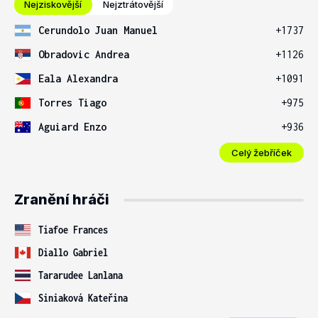
Nejziskovější
Nejztrátovější
Cerundolo Juan Manuel
+1737
Obradovic Andrea
+1126
Eala Alexandra
+1091
Torres Tiago
+975
Aguiard Enzo
+936
Celý žebříček
Zranění hráči
Tiafoe Frances
Diallo Gabriel
Tararudee Lanlana
Siniaková Kateřina