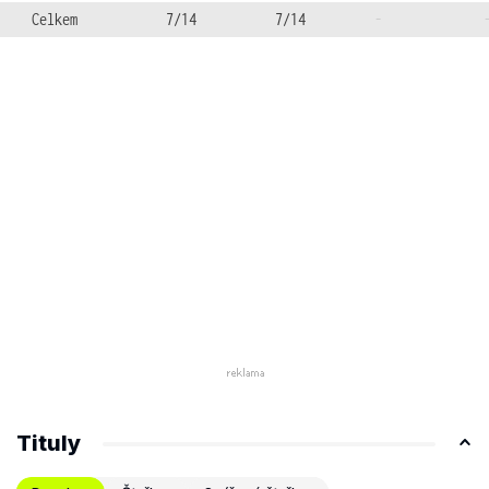
Celkem
7/14
7/14
-
Tituly