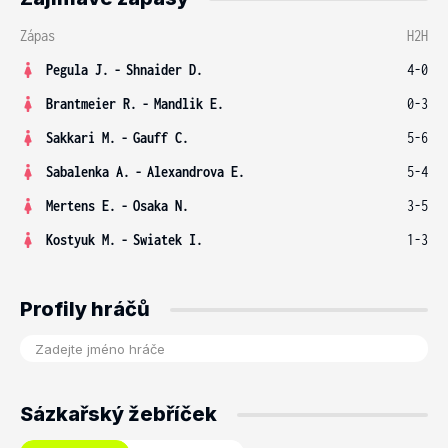
Zápas
H2H
Pegula J.
-
Shnaider D.
4-0
Brantmeier R.
-
Mandlik E.
0-3
Sakkari M.
-
Gauff C.
5-6
Sabalenka A.
-
Alexandrova E.
5-4
Mertens E.
-
Osaka N.
3-5
Kostyuk M.
-
Swiatek I.
1-3
Profily hráčů
Sázkařský žebříček