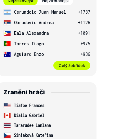
Nejziskovější
Nejztrátovější
Cerundolo Juan Manuel
+1737
Obradovic Andrea
+1126
Eala Alexandra
+1091
Torres Tiago
+975
Aguiard Enzo
+936
Celý žebříček
Zranění hráči
Tiafoe Frances
Diallo Gabriel
Tararudee Lanlana
Siniaková Kateřina