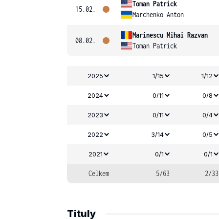
Toman Patrick
15.02.
Marchenko Anton
Marinescu Mihai Razvan
08.02.
Toman Patrick
2025
1/15
1/12
2024
0/11
0/8
2023
0/11
0/4
2022
3/14
0/5
2021
0/1
0/1
Celkem
5/63
2/33
Tituly