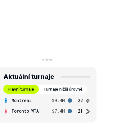
Aktuální turnaje
Hlavní turnaje
Turnaje nižší úrovně
Montreal
$9.4M
22
Toronto WTA
$7.4M
21