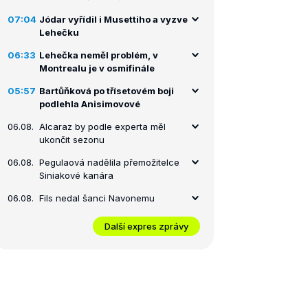
07:04
Jódar vyřídil i Musettiho a vyzve
Lehečku
06:33
Lehečka neměl problém, v
Montrealu je v osmifinále
05:57
Bartůňková po třísetovém boji
podlehla Anisimovové
06.08.
Alcaraz by podle experta měl
ukončit sezonu
06.08.
Pegulaová nadělila přemožitelce
Siniakové kanára
06.08.
Fils nedal šanci Navonemu
Další expres zprávy