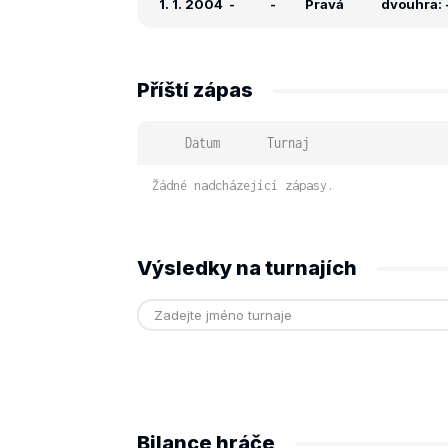
1. 1. 2004
-
-
Pravá
dvouhra: -
Příští zápas
Datum
Turnaj
Žádné nadcházející zápasy.
Výsledky na turnajích
Bilance hráče