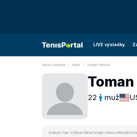
LIVE výsledky
Z
Hlavní stránka
Hráči
Toman Patrick
Toman 
22
muž
U
Datum nar.:
Výška:
Váha:
Hraje rukou:
Aktuální/ne