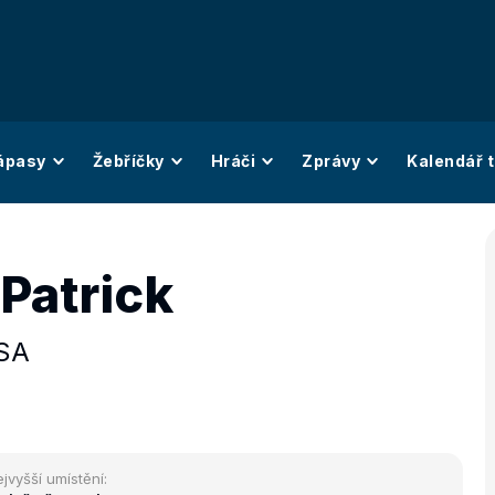
ápasy
Žebříčky
Hráči
Zprávy
Kalendář t
Patrick
SA
jvyšší umístění: