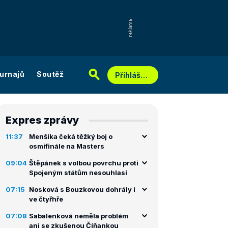
urnajů
Soutěž
Přihlášení
Expres zprávy
11:37
Menšíka čeká těžký boj o
osmifinále na Masters
09:04
Štěpánek s volbou povrchu proti
Spojeným státům nesouhlasí
07:15
Nosková s Bouzkovou dohrály i
ve čtyřhře
07:08
Sabalenková neměla problém
ani se zkušenou Číňankou