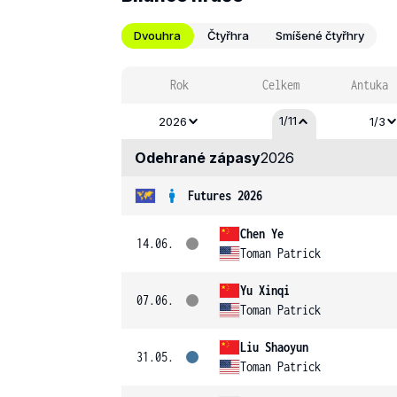
Dvouhra
Čtyřhra
Smíšené čtyřhry
Rok
Celkem
Antuka
1/11
2026
1/3
Odehrané zápasy
2026
Futures 2026
Chen Ye
14.06.
Toman Patrick
Yu Xinqi
07.06.
Toman Patrick
Liu Shaoyun
31.05.
Toman Patrick