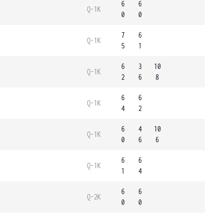
6
6
Q-1K
0
0
7
6
Q-1K
5
1
6
3
10
Q-1K
2
6
8
6
6
Q-1K
4
2
6
4
10
Q-1K
0
6
6
6
6
Q-1K
1
4
6
6
Q-2K
0
0