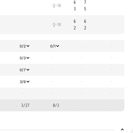
6
7
Q-1K
3
5
6
6
Q-1K
2
2
-
-
0/2
0/1
-
-
-
0/3
-
-
-
0/7
-
-
-
3/9
-
-
-
-
3/27
0/3
-
-