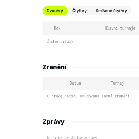
Dvouhry
Čtyřhry
Smíšené čtyřhry
Rok
Hlavní turnaje
Žádné tituly
Zranění
Datum
Turnaj
U hráče nejsou evidována žádná zranění.
Zprávy
Nenalezeny žádné zprávy.