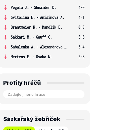
Pegula J.
-
Shnaider D.
4-0
Svitolina E.
-
Anisimova A.
4-1
Brantmeier R.
-
Mandlik E.
0-3
Sakkari M.
-
Gauff C.
5-6
Sabalenka A.
-
Alexandrova E.
5-4
Mertens E.
-
Osaka N.
3-5
Profily hráčů
Sázkařský žebříček