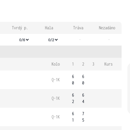
Tvrdý p.
Hala
Tráva
Nezadáno
-
-
0/6
0/2
Kolo
1
2
3
Kurs
6
6
Q-1K
0
0
6
6
Q-1K
2
4
6
7
Q-1K
1
5