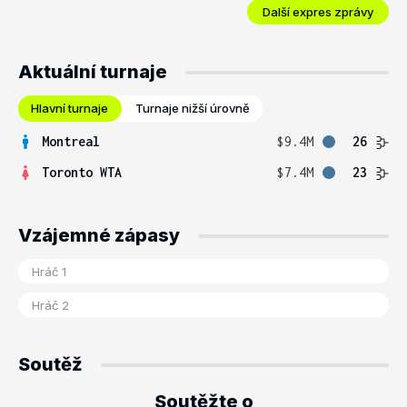
Další expres zprávy
Aktuální turnaje
Hlavní turnaje
Turnaje nižší úrovně
Montreal
$9.4M
26
Toronto WTA
$7.4M
23
Vzájemné zápasy
Soutěž
Soutěžte o