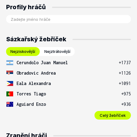
Profily hráčů
Sázkařský žebříček
Nejziskovější
Nejztrátovější
Cerundolo Juan Manuel
+1737
Obradovic Andrea
+1126
Eala Alexandra
+1091
Torres Tiago
+975
Aguiard Enzo
+936
Celý žebříček
Zranění hráči