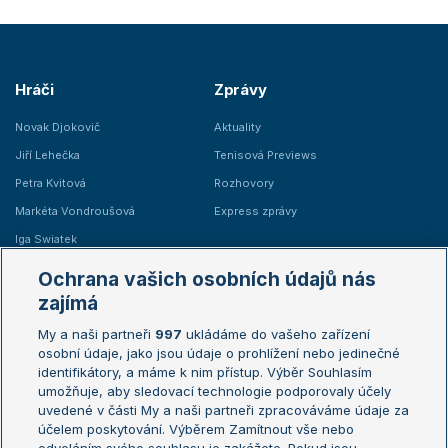
Hráči
Zprávy
Novak Djokovič
Aktuality
Jiří Lehečka
Tenisová Previews
Petra Kvitová
Rozhovory
Markéta Vondroušová
Express zprávy
Iga Swiatek
Marie Bouzková
Ochrana vašich osobních údajů nás
Žebříčky
Kalendář turnajů
zajímá
My a naši partneři
997
ukládáme do vašeho zařízení
Žebříček ATP (muži)
Australian Open
osobní údaje, jako jsou údaje o prohlížení nebo jedinečné
Žebříček WTA (ženy)
French Open
identifikátory, a máme k nim přístup. Výběr Souhlasím
umožňuje, aby sledovací technologie podporovaly účely
Sázkařský žebříček
Wimbledon
uvedené v části My a naši partneři zpracováváme údaje za
US Open
účelem poskytování. Výběrem Zamítnout vše nebo
Turnaj mistrů