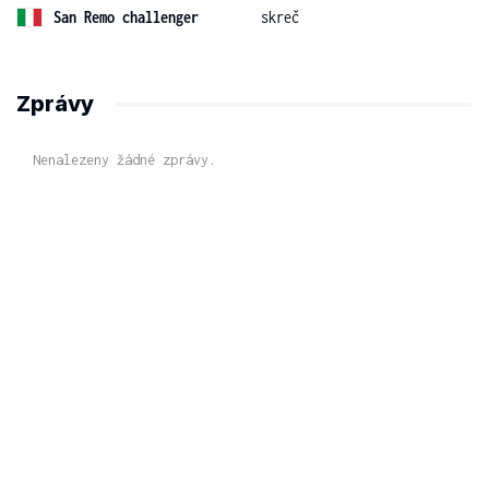
San Remo challenger
skreč
Zprávy
Nenalezeny žádné zprávy.