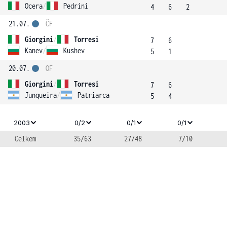
Ocera
/
Pedrini
4
6
2
21.07.
ČF
Giorgini
/
Torresi
7
6
Kanev
/
Kushev
5
1
20.07.
OF
Giorgini
/
Torresi
7
6
Junqueira
/
Patriarca
5
4
2003
0/2
0/1
0/1
Celkem
35/63
27/48
7/10