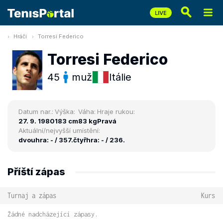
Hráči
Torresi Federico
Torresi Federico
45
muž
Itálie
Datum nar.:
Výška:
Váha:
Hraje rukou:
27. 9. 1980
183 cm
83 kg
Pravá
Aktuální/nejvyšší umístění:
dvouhra: - / 357.
čtyřhra: - / 236.
Příští zápas
Turnaj a zápas
Kurs
Žádné nadcházející zápasy.