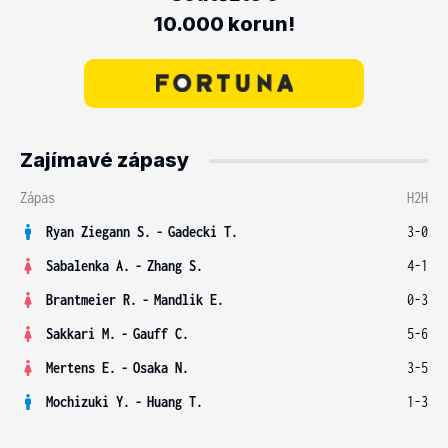
10.000 korun!
Zajímavé zápasy
Zápas
H2H
Ryan Ziegann S.
-
Gadecki T.
3-0
Sabalenka A.
-
Zhang S.
4-1
Brantmeier R.
-
Mandlik E.
0-3
Sakkari M.
-
Gauff C.
5-6
Mertens E.
-
Osaka N.
3-5
Mochizuki Y.
-
Huang T.
1-3