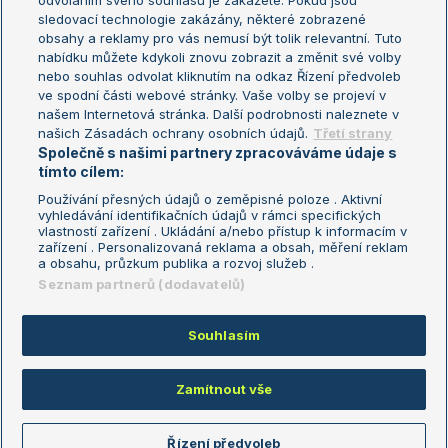
odvoláním svého souhlasu je zakážete. Pokud jsou
sledovací technologie zakázány, některé zobrazené
Turnaj mistryň
obsahy a reklamy pro vás nemusí být tolik relevantní. Tuto
Aktualní trendy
nabídku můžete kdykoli znovu zobrazit a změnit své volby
nebo souhlas odvolat kliknutím na odkaz Řízení předvoleb
ve spodní části webové stránky. Vaše volby se projeví v
Fotbalové přestupy
našem Internetová stránka. Další podrobnosti naleznete v
Livesport Daily
našich Zásadách ochrany osobních údajů.
Třetí strany
Společně s našimi partnery zpracováváme údaje s
LS Prague Open
tímto cílem:
Používání přesných údajů o zeměpisné poloze . Aktivní
vyhledávání identifikačních údajů v rámci specifických
vlastností zařízení . Ukládání a/nebo přístup k informacím v
Podmínky užití
Nastavení soukromí
zařízení . Personalizovaná reklama a obsah, měření reklam
GDPR a žurnalistika
Reklama
a obsahu, průzkum publika a rozvoj služeb .
Informace o zpracování osobních
Kontakt
Seznam partnerů (dodavatelů)
údajů
Tiráž
Souhlasím
Copyright © 2008-2026 TenisPortal.cz. Využíváme zpravodajství ČTK.
Zamítnout vše
Řízení předvoleb