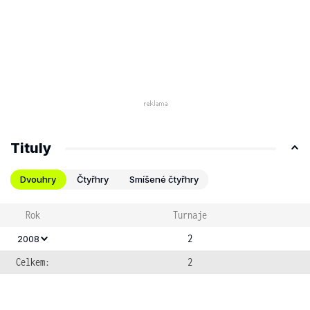
Tituly
Dvouhry
Čtyřhry
Smíšené čtyřhry
Rok
Turnaje
2
2008
Celkem:
2