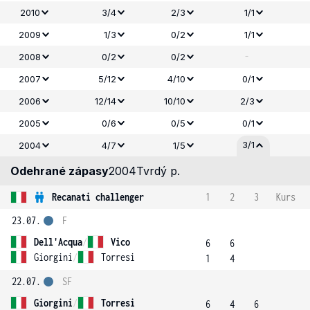
2010
3/4
2/3
1/1
2009
1/3
0/2
1/1
-
2008
0/2
0/2
2007
5/12
4/10
0/1
2006
12/14
10/10
2/3
2005
0/6
0/5
0/1
3/1
2004
4/7
1/5
Odehrané zápasy
2004
Tvrdý p.
Recanati challenger
1
2
3
Kurs
23.07.
F
Dell'Acqua
/
Vico
6
6
Giorgini
/
Torresi
1
4
22.07.
SF
Giorgini
/
Torresi
6
4
6