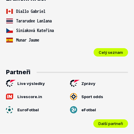
Diallo Gabriel
Tararudee Lanlana
Siniaková Kateřina
Munar Jaume
Celý seznam
Partneři
Live výsledky
Zprávy
Livescore.in
Sport odds
EuroFotbal
eFotbal
Další partneři