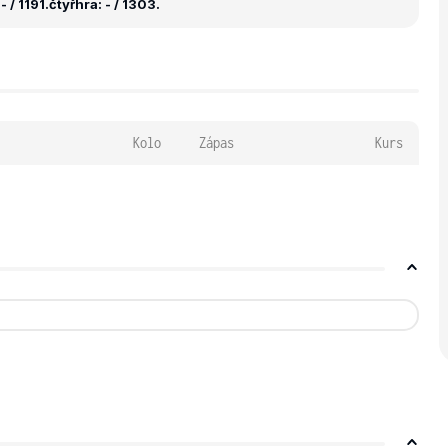
 / 1191.
čtyřhra: - / 1303.
Kolo
Zápas
Kurs