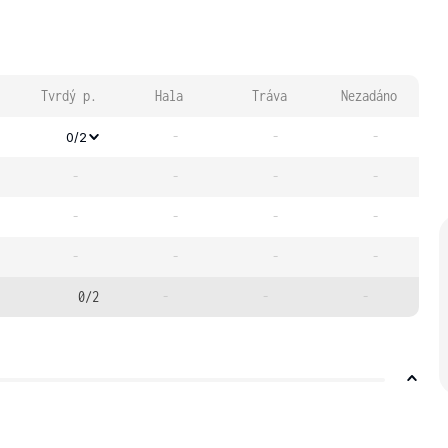
Tvrdý p.
Hala
Tráva
Nezadáno
-
-
-
0/2
-
-
-
-
-
-
-
-
-
-
-
-
0/2
-
-
-