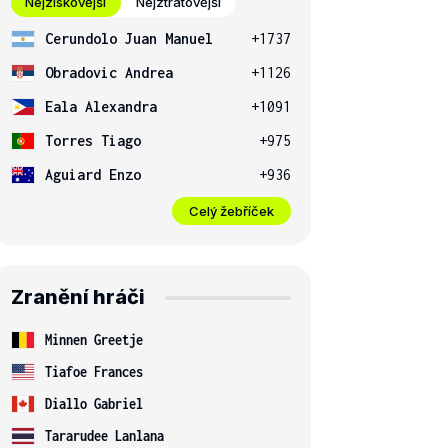
Nejziskovější
Nejztrátovější
Cerundolo Juan Manuel
+1737
Obradovic Andrea
+1126
Eala Alexandra
+1091
Torres Tiago
+975
Aguiard Enzo
+936
Celý žebříček
Zranění hráči
Minnen Greetje
Tiafoe Frances
Diallo Gabriel
Tararudee Lanlana