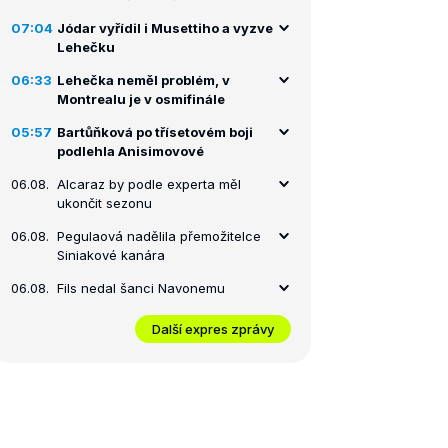
07:04
Jódar vyřídil i Musettiho a vyzve
Lehečku
06:33
Lehečka neměl problém, v
Montrealu je v osmifinále
05:57
Bartůňková po třísetovém boji
podlehla Anisimovové
06.08.
Alcaraz by podle experta měl
ukončit sezonu
06.08.
Pegulaová nadělila přemožitelce
Siniakové kanára
06.08.
Fils nedal šanci Navonemu
Další expres zprávy