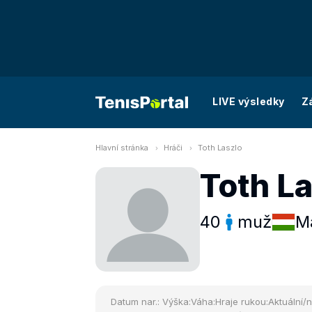
LIVE výsledky
Z
Hlavní stránka
Hráči
Toth Laszlo
Toth L
40
muž
M
Datum nar.:
Výška:
Váha:
Hraje rukou:
Aktuální/n