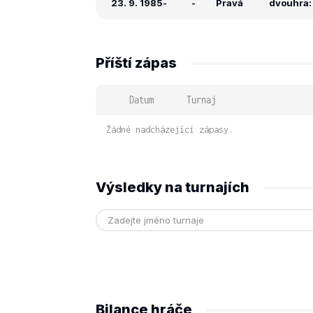
23. 9. 1985
-
-
Pravá
dvouhra: -
Příští zápas
Datum
Turnaj
Žádné nadcházející zápasy.
Výsledky na turnajích
Bilance hráče