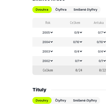
Dvouhra
Čtyřhra
Smíšené čtyřhry
Rok
Celkem
Antuka
2005
0/9
0/7
2004
0/10
0/10
2003
0/4
0/4
2002
0/1
0/1
Celkem
0/24
0/22
Tituly
Dvouhry
Čtyřhry
Smíšené čtyřhry