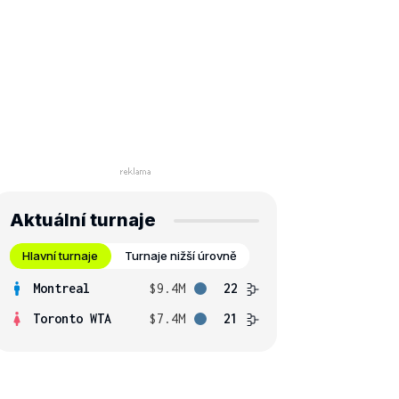
Aktuální turnaje
Hlavní turnaje
Turnaje nižší úrovně
Montreal
$9.4M
22
Toronto WTA
$7.4M
21