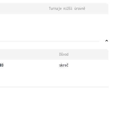
Turnaje nižší úrovně
Důvod
03
skreč