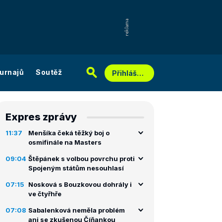
urnajů
Soutěž
Přihlášení
Expres zprávy
11:37
Menšíka čeká těžký boj o
osmifinále na Masters
09:04
Štěpánek s volbou povrchu proti
Spojeným státům nesouhlasí
07:15
Nosková s Bouzkovou dohrály i
ve čtyřhře
07:08
Sabalenková neměla problém
ani se zkušenou Číňankou