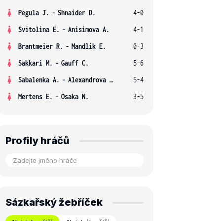
Pegula J.
-
Shnaider D.
4-0
Svitolina E.
-
Anisimova A.
4-1
Brantmeier R.
-
Mandlik E.
0-3
Sakkari M.
-
Gauff C.
5-6
Sabalenka A.
-
Alexandrova E.
5-4
Mertens E.
-
Osaka N.
3-5
Profily hráčů
Sázkařský žebříček