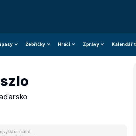
ápasy
Žebříčky
Hráči
Zprávy
Kalendář t
aszlo
aďarsko
ejvyšší umístění: