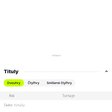
Tituly
Dvouhry
Čtyřhry
Smíšené čtyřhry
Rok
Turnaje
Žádné tituly