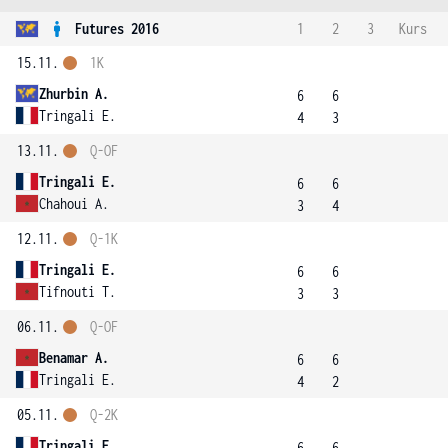
Futures 2016
1
2
3
Kurs
15.11.
1K
Zhurbin A.
6
6
Tringali E.
4
3
13.11.
Q-OF
Tringali E.
6
6
Chahoui A.
3
4
12.11.
Q-1K
Tringali E.
6
6
Tifnouti T.
3
3
06.11.
Q-OF
Benamar A.
6
6
Tringali E.
4
2
05.11.
Q-2K
Tringali E.
6
6