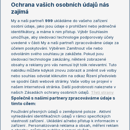
Marie Bouzková
Ochrana vašich osobních údajů nás
Žebříčky
Kalendář turnajů
zajímá
My a naši partneři
999
ukládáme do vašeho zařízení
Žebříček ATP (muži)
Australian Open
osobní údaje, jako jsou údaje o prohlížení nebo jedinečné
Žebříček WTA (ženy)
French Open
identifikátory, a máme k nim přístup. Výběr Souhlasím
umožňuje, aby sledovací technologie podporovaly účely
Sázkařský žebříček
Wimbledon
uvedené v části My a naši partneři zpracováváme údaje za
US Open
účelem poskytování. Výběrem Zamítnout vše nebo
odvoláním svého souhlasu je zakážete. Pokud jsou
Turnaj mistrů
sledovací technologie zakázány, některé zobrazené
Turnaj mistryň
obsahy a reklamy pro vás nemusí být tolik relevantní. Tuto
Aktualní trendy
nabídku můžete kdykoli znovu zobrazit a změnit své volby
nebo souhlas odvolat kliknutím na odkaz Řízení předvoleb
ve spodní části webové stránky. Vaše volby se projeví v
Fotbalové přestupy
našem Internetová stránka. Další podrobnosti naleznete v
Livesport Daily
našich Zásadách ochrany osobních údajů.
Třetí strany
Společně s našimi partnery zpracováváme údaje s
LS Prague Open
tímto cílem:
Používání přesných údajů o zeměpisné poloze . Aktivní
vyhledávání identifikačních údajů v rámci specifických
vlastností zařízení . Ukládání a/nebo přístup k informacím v
Podmínky užití
Nastavení soukromí
zařízení . Personalizovaná reklama a obsah, měření reklam
GDPR a žurnalistika
Reklama