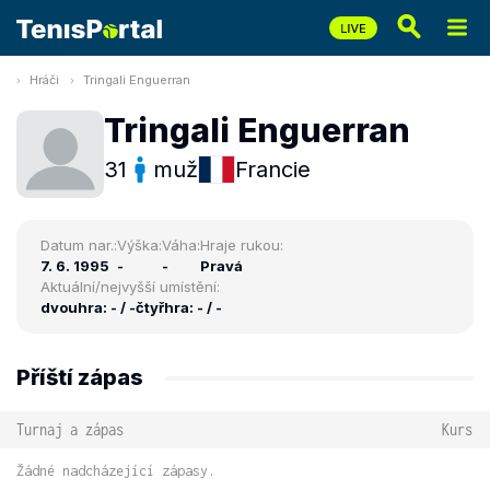
Hráči
Tringali Enguerran
Tringali Enguerran
31
muž
Francie
Datum nar.:
Výška:
Váha:
Hraje rukou:
7. 6. 1995
-
-
Pravá
Aktuální/nejvyšší umístění:
dvouhra: - / -
čtyřhra: - / -
Příští zápas
Turnaj a zápas
Kurs
Žádné nadcházející zápasy.