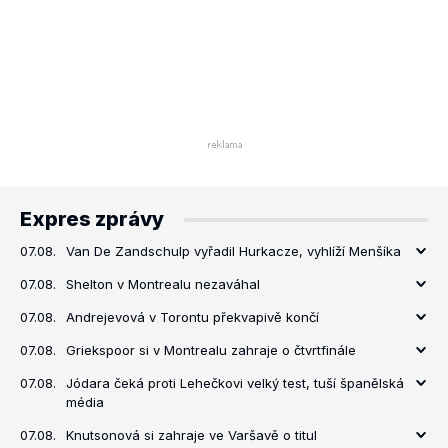
Expres zprávy
07.08.
Van De Zandschulp vyřadil Hurkacze, vyhlíží Menšíka
07.08.
Shelton v Montrealu nezaváhal
07.08.
Andrejevová v Torontu překvapivě končí
07.08.
Griekspoor si v Montrealu zahraje o čtvrtfinále
07.08.
Jódara čeká proti Lehečkovi velký test, tuší španělská
média
07.08.
Knutsonová si zahraje ve Varšavě o titul