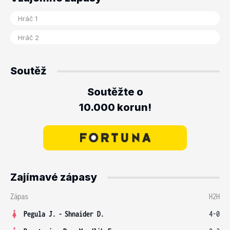
Soutěž
Soutěžte o
10.000 korun!
Zajímavé zápasy
Zápas
H2H
Pegula J.
-
Shnaider D.
4-0