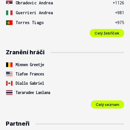
Obradovic Andrea
+1126
Guerrieri Andrea
+981
Torres Tiago
+975
Celý žebříček
Zranění hráči
Minnen Greetje
Tiafoe Frances
Diallo Gabriel
Tararudee Lanlana
Celý seznam
Partneři