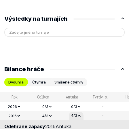
Výsledky na turnajích
Bilance hráče
Dvouhra
Čtyřhra
Smíšené čtyřhry
Rok
Celkem
Antuka
Tvrdý p.
H
-
2026
0/3
0/3
-
4/3
2016
4/3
Odehrané zápasy
2016
Antuka