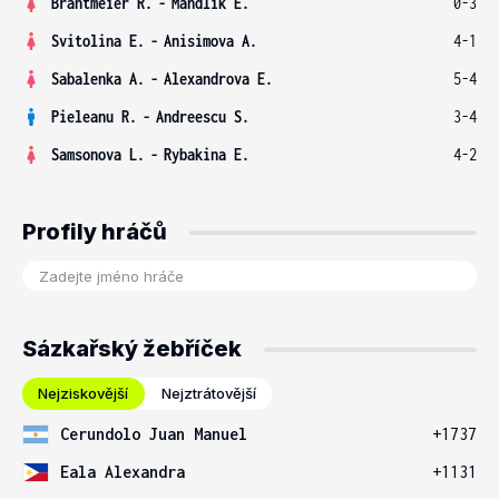
Brantmeier R.
-
Mandlik E.
0-3
Svitolina E.
-
Anisimova A.
4-1
Sabalenka A.
-
Alexandrova E.
5-4
Pieleanu R.
-
Andreescu S.
3-4
Samsonova L.
-
Rybakina E.
4-2
Profily hráčů
Sázkařský žebříček
Nejziskovější
Nejztrátovější
Cerundolo Juan Manuel
+1737
Eala Alexandra
+1131