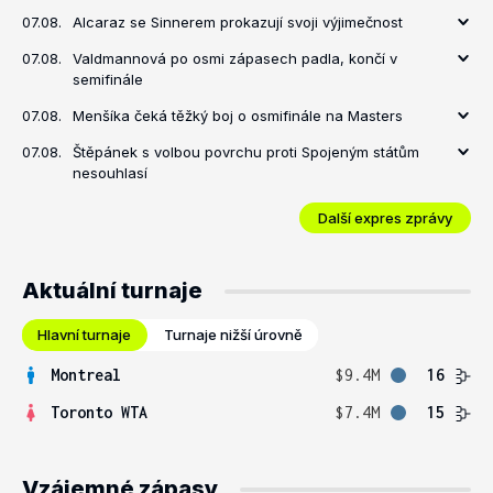
07.08.
Alcaraz se Sinnerem prokazují svoji výjimečnost
07.08.
Valdmannová po osmi zápasech padla, končí v
semifinále
07.08.
Menšíka čeká těžký boj o osmifinále na Masters
07.08.
Štěpánek s volbou povrchu proti Spojeným státům
nesouhlasí
Další expres zprávy
Aktuální turnaje
Hlavní turnaje
Turnaje nižší úrovně
Montreal
$9.4M
16
Toronto WTA
$7.4M
15
Vzájemné zápasy