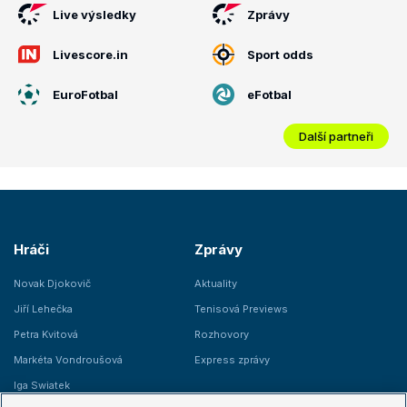
Live výsledky
Zprávy
Livescore.in
Sport odds
EuroFotbal
eFotbal
Další partneři
Hráči
Zprávy
Novak Djokovič
Aktuality
Jiří Lehečka
Tenisová Previews
Petra Kvitová
Rozhovory
Markéta Vondroušová
Express zprávy
Iga Swiatek