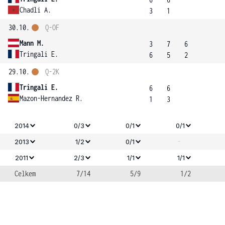
Chadli A.
3
1
30.10.
Q-OF
Mann M.
3
7
6
Tringali E.
6
5
2
29.10.
Q-2K
Tringali E.
6
6
Mazon-Hernandez R.
1
3
2014
0/3
0/1
0/1
-
2013
1/2
0/1
2011
2/3
1/1
1/1
Celkem
7/14
5/9
1/2