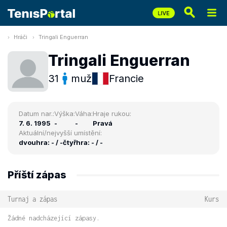
Hráči
Tringali Enguerran
Tringali Enguerran
31
muž
Francie
Datum nar.:
Výška:
Váha:
Hraje rukou:
7. 6. 1995
-
-
Pravá
Aktuální/nejvyšší umístění:
dvouhra: - / -
čtyřhra: - / -
Příští zápas
Turnaj a zápas
Kurs
Žádné nadcházející zápasy.