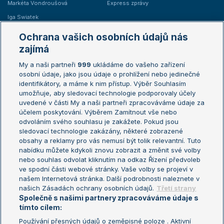
Markéta Vondroušová
Express zprávy
Iga Swiatek
Marie Bouzková
Ochrana vašich osobních údajů nás
Žebříčky
Kalendář turnajů
zajímá
My a naši partneři
999
ukládáme do vašeho zařízení
Žebříček ATP (muži)
Australian Open
osobní údaje, jako jsou údaje o prohlížení nebo jedinečné
Žebříček WTA (ženy)
French Open
identifikátory, a máme k nim přístup. Výběr Souhlasím
umožňuje, aby sledovací technologie podporovaly účely
Sázkařský žebříček
Wimbledon
uvedené v části My a naši partneři zpracováváme údaje za
US Open
účelem poskytování. Výběrem Zamítnout vše nebo
odvoláním svého souhlasu je zakážete. Pokud jsou
Turnaj mistrů
sledovací technologie zakázány, některé zobrazené
Turnaj mistryň
obsahy a reklamy pro vás nemusí být tolik relevantní. Tuto
Aktualní trendy
nabídku můžete kdykoli znovu zobrazit a změnit své volby
nebo souhlas odvolat kliknutím na odkaz Řízení předvoleb
ve spodní části webové stránky. Vaše volby se projeví v
Fotbalové přestupy
našem Internetová stránka. Další podrobnosti naleznete v
Livesport Daily
našich Zásadách ochrany osobních údajů.
Třetí strany
Společně s našimi partnery zpracováváme údaje s
LS Prague Open
tímto cílem:
Používání přesných údajů o zeměpisné poloze . Aktivní