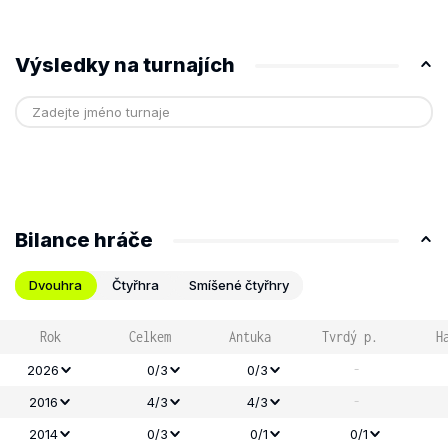
Výsledky na turnajích
Bilance hráče
Dvouhra
Čtyřhra
Smíšené čtyřhry
Rok
Celkem
Antuka
Tvrdý p.
H
-
2026
0/3
0/3
-
2016
4/3
4/3
2014
0/3
0/1
0/1