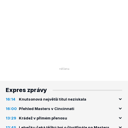
Expres zprávy
16:14
Knutsonová největší titul nezískala
16:00
Přehled Masters v Cincinnati
13:29
Krádež v přímém přenosu
12:45
Lehečku čeká těžký boj o čtvrtfinále na Masters