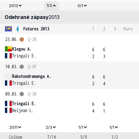
-
1/2
2013
0/1
Odehrané zápasy
2013
Futures 2013
1
2
3
Kurs
23.06.
Q-2K
Klegou A.
6
6
Tringali E.
2
3
10.03.
Q-OF
Rakotondramanga A.
6
6
Tringali E.
2
4
09.03.
Q-2K
Tringali E.
6
6
Beljean L.
4
1
2011
2/3
1/1
1/1
Celkem
7/14
5/9
1/2