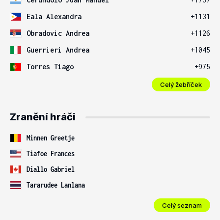
Eala Alexandra
+1131
Obradovic Andrea
+1126
Guerrieri Andrea
+1045
Torres Tiago
+975
Celý žebříček
Zranění hráči
Minnen Greetje
Tiafoe Frances
Diallo Gabriel
Tararudee Lanlana
Celý seznam