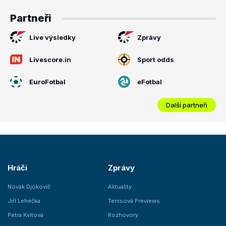
Partneři
Live výsledky
Zprávy
Livescore.in
Sport odds
EuroFotbal
eFotbal
Další partneři
Hráči
Zprávy
Novak Djokovič
Aktuality
Jiří Lehečka
Tenisová Previews
Petra Kvitová
Rozhovory