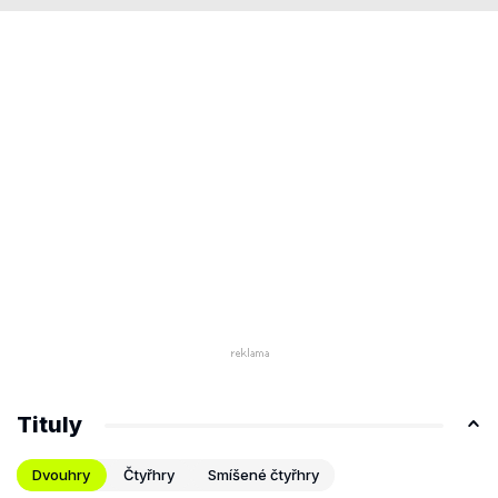
Tituly
Dvouhry
Čtyřhry
Smíšené čtyřhry