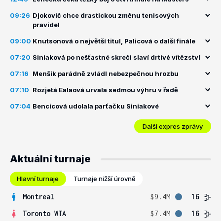
09:26
Djokovič chce drastickou změnu tenisových
pravidel
09:00
Knutsonová o největší titul, Palicová o další finále
07:20
Siniaková po nešťastné skreči slaví drtivé vítězství
07:16
Menšík parádně zvládl nebezpečnou hrozbu
07:10
Rozjetá Ealaová urvala sedmou výhru v řadě
07:04
Bencicová udolala parťačku Siniakové
Další expres zprávy
Aktuální turnaje
Hlavní turnaje
Turnaje nižší úrovně
Montreal
$9.4M
16
Toronto WTA
$7.4M
16