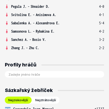
Pegula J.
-
Shnaider D.
4-0
Svitolina E.
-
Anisimova A.
4-1
Sabalenka A.
-
Alexandrova E.
5-4
Samsonova L.
-
Rybakina E.
4-2
Sanchez A.
-
Bosio V.
3-2
Zhang J.
-
Zhu C.
2-2
Profily hráčů
Sázkařský žebříček
Nejziskovější
Nejztrátovější
Cerundolo Juan Manuel
+1737